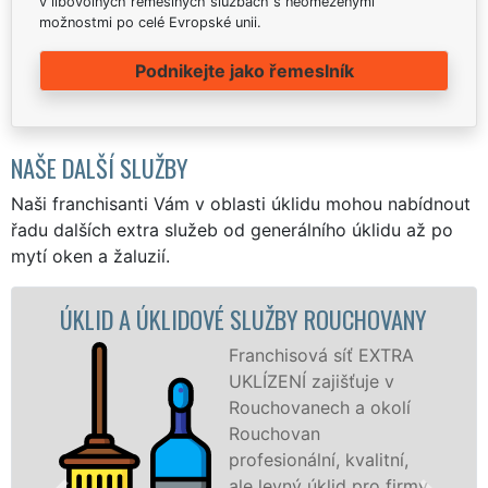
v libovolných řemeslných službách s neomezenými
možnostmi po celé Evropské unii.
Podnikejte jako řemeslník
NAŠE DALŠÍ SLUŽBY
Naši franchisanti Vám v oblasti úklidu mohou nabídnout
řadu dalších extra služeb od generálního úklidu až po
mytí oken a žaluzií.
KLIDOVÉ SLUŽBY ROUCHOVANY
ÚKLIDOV
Franchisová síť EXTRA
UKLÍZENÍ zajišťuje v
Rouchovanech a okolí
Rouchovan
profesionální, kvalitní,
ale levný úklid pro firmy