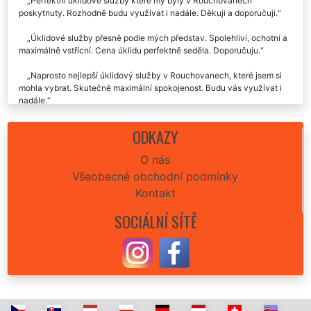
Perfektní úklidové služby které my byly v Rouchovanech
poskytnuty. Rozhodně budu využívat i nadále. Děkuji a doporučuji.
Úklidové služby přesně podle mých představ. Spolehliví, ochotní a
maximálně vstřícní. Cena úklidu perfektně seděla. Doporučuju.
Naprosto nejlepší úklidový služby v Rouchovanech, které jsem si
mohla vybrat. Skutečně maximální spokojenost. Budu vás využívat i
nadále.
Potřeboval jsem v Rouchovanech zajistit kvalitní úklidové služby a
ODKAZY
ty jsem také sehnal. Extra uklízení můžu pouze doporučit. Super
přístup i velmi kvalitní práce.
O nás
Všeobecné obchodní podmínky
Kontakt
SOCIÁLNÍ SÍTĚ