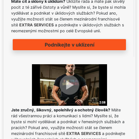
Máte cit a sklony k úklidům?
Uklízíte ráda a máte pak skvělý
pocit z té zářivé čistoty a vůně? Myslíte si, že byste si mohla
vydělávat a podnikat v úklidových službách? Pokud ano,
využijte možnosti stát se členem mezinárodní franchisové
sítě
EXTRA SERVICES
a podnikejte v úklidových službách s
neomezenými možnostmi po celé Evropské unii.
Podnikejte v uklízení
Jste zručný, šikovný, spolehlivý a ochotný člověk?
Máte
rád všestrannou práci a komunikaci s lidmi? Myslíte si, že
byste si mohl vydělávat a podnikat v řemeslných službách a
pracích? Pokud ano, využijte možnosti stát se členem
mezinárodní franchisové sítě
EXTRA SERVICES
a podnikejte