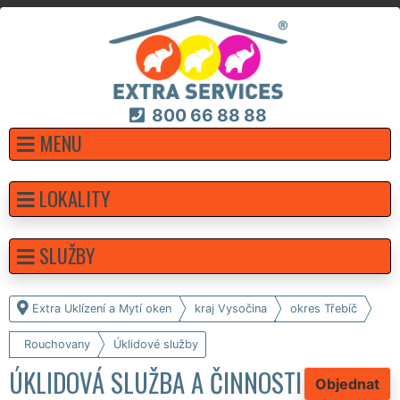
800 66 88 88
MENU
LOKALITY
SLUŽBY
Extra Uklízení a Mytí oken
kraj Vysočina
okres Třebíč
Rouchovany
Úklidové služby
ÚKLIDOVÁ SLUŽBA A ČINNOSTI
Objednat