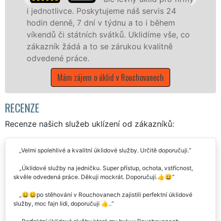
. Poskytujeme náš servis 24
 7 dní v týdnu a to i během
nabízíme pro vš
átních svátků. Uklidíme vše, co
státní podniky,
á a to se zárukou kvalitně
kraji Vysočina s 
áce.
Mám zájem o ú
ájem o úklid v Rouchovanech
RECENZE
Recenze našich služeb uklízení od zákazníků:
Velmi spolehlivé a kvalitní úklidové služby. Určitě doporučuji.
Úklidové služby na jedničku. Super přístup, ochota, vstřícnost,
skvěle odvedená práce. Děkuji mockrát. Doporučuji.👍😀
😀😀po stěhování v Rouchovanech zajistili perfektní úklidové
služby, moc fajn lidi, doporučuji 👍..