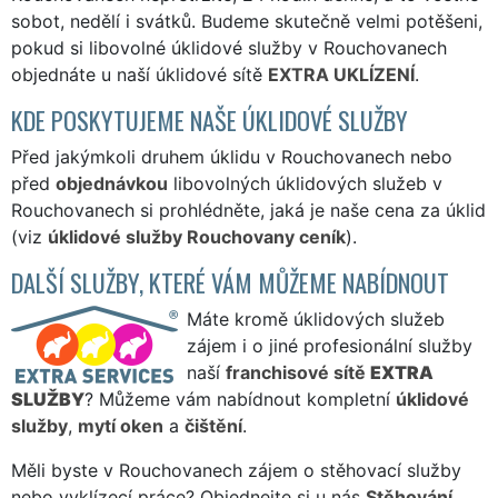
sobot, nedělí i svátků. Budeme skutečně velmi potěšeni,
pokud si libovolné úklidové služby v Rouchovanech
objednáte u naší úklidové sítě
EXTRA UKLÍZENÍ
.
KDE POSKYTUJEME NAŠE ÚKLIDOVÉ SLUŽBY
Před jakýmkoli druhem úklidu v Rouchovanech nebo
před
objednávkou
libovolných úklidových služeb v
Rouchovanech si prohlédněte, jaká je naše cena za úklid
(viz
úklidové služby Rouchovany ceník
).
DALŠÍ SLUŽBY, KTERÉ VÁM MŮŽEME NABÍDNOUT
Máte kromě úklidových služeb
zájem i o jiné profesionální služby
naší
franchisové sítě
EXTRA
SLUŽBY
? Můžeme vám nabídnout kompletní
úklidové
služby
,
mytí oken
a
čištění
.
Měli byste v Rouchovanech zájem o stěhovací služby
nebo vyklízecí práce? Objednejte si u nás
Stěhování