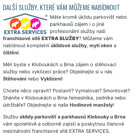
DALŠÍ SLUŽBY, KTERÉ VÁM MŮŽEME NABÍDNOUT
Máte kromě úklidu parkovišť nebo
parkhausů zájem i o jiné
profesionální služby naší
franchisové sítě
EXTRA SLUŽBY
? Můžeme vám
nabídnout kompletní
úklidové služby
,
mytí oken
a
čištění
.
Měli byste v Kloboukách u Brna zájem o stěhovací
služby nebo vyklízecí práce? Objednejte si u nás
Stěhování
nebo
Vyklízení
!
Chcete něco opravit? Postavit? Vymalovat? Smontovat?
Sháníte v Kloboukách u Brna řemeslníka, zedníka nebo
údržbáře? Objednejte si naše
Hodinové manžely
!
Službu
úklidy parkovišť a parkhausů Klobouky u Brna
vám spolehlivě a odborně zajistí a poskytnou členové
mezinárodní franchisové sítě EXTRA SERVICES.