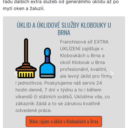
řadu dalších extra služeb od generálního úklidu až po
mytí oken a žaluzií.
KLIDOVÉ SLUŽBY KLOBOUKY U
ÚKLIDOV
BRNA
KL
Franchisová síť EXTRA
UKLÍZENÍ zajišťuje v
Kloboukách u Brna a
okolí Klobouk u Brna
profesionální, kvalitní,
ale levný úklid pro firmy
. Poskytujeme náš servis 24
služby nabízím
 7 dní v týdnu a to i během
společnosti, stá
átních svátků. Uklidíme vše, co
v celém Jihomor
á a to se zárukou kvalitně
čistoty.
áce.
Mám zájem o úkl
em o úklid v Kloboukách u Brna