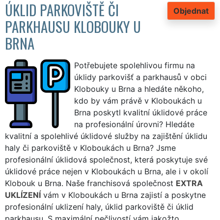
ÚKLID PARKOVIŠTĚ ČI
Objednat
PARKHAUSU KLOBOUKY U
BRNA
Potřebujete spolehlivou firmu na
úklidy parkovišť a parkhausů v obci
Klobouky u Brna a hledáte někoho,
kdo by vám právě v Kloboukách u
Brna poskytl kvalitní úklidové práce
na profesionální úrovni? Hledáte
kvalitní a spolehlivé úklidové služby na zajištění úklidu
haly či parkoviště v Kloboukách u Brna? Jsme
profesionální úklidová společnost, která poskytuje své
úklidové práce nejen v Kloboukách u Brna, ale i v okolí
Klobouk u Brna. Naše franchisová společnost
EXTRA
UKLÍZENÍ
vám v Kloboukách u Brna zajistí a poskytne
profesionální uklizení haly, úklid parkoviště či úklid
parkhausu. S maximální pečlivostí vám jakožto