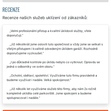
RECENZE
Recenze našich služeb uklízení od zákazníků:
Velmi profesionální přístup a kvalitní úklidové služby, vřele
doporučuji.
Již několikrát jsme oslovili tuto společnost a vždy jsme se setkali s
vřelým přístupem i kvalitně odvedeným úklidem garáží. Rozhodně
doporučujeme vyzkoušet.
I po důkladné kontrole po úklidu nebylo co vytknout. Opravdu se
jedná o odborníky ve svém oboru.
Ochotní, obětaví, spolehliví. Využíváme tuto firmu pravidelně a
budeme využívat i nadále. Velká spokojenost.
Již několik let využíváme služeb této firmy, aby nám 2x ročně
kompletně uklidila celé parkoviště. Jsme spokojeni a budeme
spolupracovat i nadále.
Společnost Extra uklízení nám zajišťuje pravidelný úklid