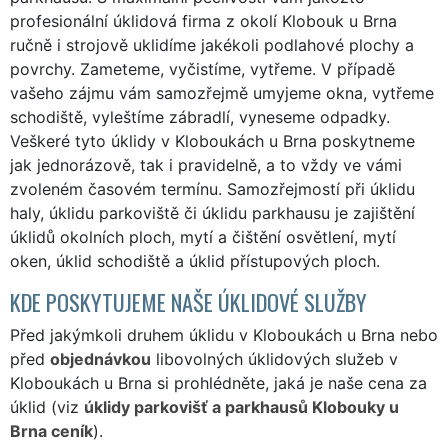
profesionální úklidová firma z okolí Klobouk u Brna
ručně i strojově uklidíme jakékoli podlahové plochy a
povrchy. Zameteme, vyčistíme, vytřeme. V případě
vašeho zájmu vám samozřejmě umyjeme okna, vytřeme
schodiště, vyleštíme zábradlí, vyneseme odpadky.
Veškeré tyto úklidy v Kloboukách u Brna poskytneme
jak jednorázově, tak i pravidelně, a to vždy ve vámi
zvoleném časovém termínu. Samozřejmostí při úklidu
haly, úklidu parkoviště či úklidu parkhausu je zajištění
úklidů okolních ploch, mytí a čištění osvětlení, mytí
oken, úklid schodiště a úklid přístupových ploch.
KDE POSKYTUJEME NAŠE ÚKLIDOVÉ SLUŽBY
Před jakýmkoli druhem úklidu v Kloboukách u Brna nebo
před
objednávkou
libovolných úklidových služeb v
Kloboukách u Brna si prohlédněte, jaká je naše cena za
úklid (viz
úklidy parkovišť a parkhausů Klobouky u
Brna ceník
).