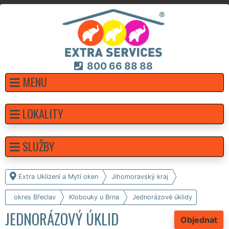
800 66 88 88
MENU
LOKALITY
SLUŽBY
Extra Uklízení a Mytí oken
Jihomoravský kraj
okres Břeclav
Klobouky u Brna
Jednorázové úklidy
JEDNORÁZOVÝ ÚKLID
Objednat