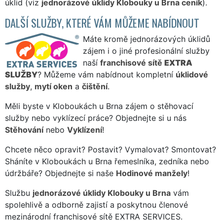
úklid (viz
jednorázové úklidy Klobouky u Brna ceník
).
DALŠÍ SLUŽBY, KTERÉ VÁM MŮŽEME NABÍDNOUT
Máte kromě jednorázových úklidů
zájem i o jiné profesionální služby
naší
franchisové sítě
EXTRA
SLUŽBY
? Můžeme vám nabídnout kompletní
úklidové
služby
,
mytí oken
a
čištění
.
Měli byste v Kloboukách u Brna zájem o stěhovací
služby nebo vyklízecí práce? Objednejte si u nás
Stěhování
nebo
Vyklízení
!
Chcete něco opravit? Postavit? Vymalovat? Smontovat?
Sháníte v Kloboukách u Brna řemeslníka, zedníka nebo
údržbáře? Objednejte si naše
Hodinové manžely
!
Službu
jednorázové úklidy Klobouky u Brna
vám
spolehlivě a odborně zajistí a poskytnou členové
mezinárodní franchisové sítě EXTRA SERVICES.