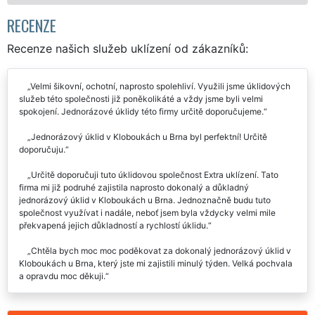
RECENZE
Recenze našich služeb uklízení od zákazníků:
Velmi šikovní, ochotní, naprosto spolehliví. Využili jsme úklidových
služeb této společnosti již poněkolikáté a vždy jsme byli velmi
spokojení. Jednorázové úklidy této firmy určitě doporučujeme.
Jednorázový úklid v Kloboukách u Brna byl perfektní! Určitě
doporučuju.
Určitě doporučuji tuto úklidovou společnost Extra uklízení. Tato
firma mi již podruhé zajistila naprosto dokonalý a důkladný
jednorázový úklid v Kloboukách u Brna. Jednoznačně budu tuto
společnost využívat i nadále, neboť jsem byla vždycky velmi mile
překvapená jejich důkladností a rychlostí úklidu.
Chtěla bych moc moc poděkovat za dokonalý jednorázový úklid v
Kloboukách u Brna, který jste mi zajistili minulý týden. Velká pochvala
a opravdu moc děkuji.
Byli jsme naprosto spokojeni s jednorázovým úklidem v
Kloboukách u Brna, který jste nám zařizovali. Určitě vás budeme