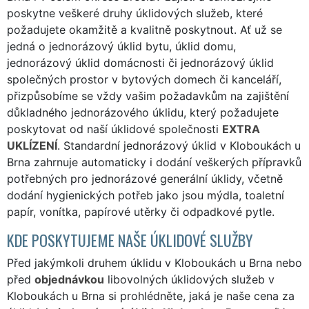
poskytne veškeré druhy úklidových služeb, které
požadujete okamžitě a kvalitně poskytnout. Ať už se
jedná o jednorázový úklid bytu, úklid domu,
jednorázový úklid domácnosti či jednorázový úklid
společných prostor v bytových domech či kanceláří,
přizpůsobíme se vždy vašim požadavkům na zajištění
důkladného jednorázového úklidu, který požadujete
poskytovat od naší úklidové společnosti
EXTRA
UKLÍZENÍ
. Standardní jednorázový úklid v Kloboukách u
Brna zahrnuje automaticky i dodání veškerých přípravků
potřebných pro jednorázové generální úklidy, včetně
dodání hygienických potřeb jako jsou mýdla, toaletní
papír, vonítka, papírové utěrky či odpadkové pytle.
KDE POSKYTUJEME NAŠE ÚKLIDOVÉ SLUŽBY
Před jakýmkoli druhem úklidu v Kloboukách u Brna nebo
před
objednávkou
libovolných úklidových služeb v
Kloboukách u Brna si prohlédněte, jaká je naše cena za