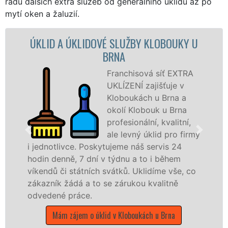
řadu dalších extra služeb od generálního úklidu až po
mytí oken a žaluzií.
IDOVÉ SLUŽBY KLOBOUKY U
ÚKLIDOVÁ 
BRNA
KLOB
Franchisová síť EXTRA
UKLÍZENÍ zajišťuje v
Kloboukách u Brna a
okolí Klobouk u Brna
profesionální, kvalitní,
ale levný úklid pro firmy
Poskytujeme náš servis 24
služby nabízíme p
dní v týdnu a to i během
společnosti, státn
ních svátků. Uklidíme vše, co
v celém Jihomoravs
 to se zárukou kvalitně
čistoty.
.
Mám zájem o úklido
o úklid v Kloboukách u Brna