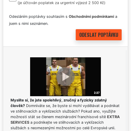
(je účtován poplatek za urgentní výjezd 2 500 Kč)
Odesláním poptávky souhlasím s
Obchodními podmínkami
a
jsem s nimi seznámen.
Myslíte si, že jste spolehlivý, zručný a fyzicky zdatný
člověk?
Domníváte se, že byste si mohl vydělávat a podnikat
ve stěhovacích a vyklízecích službách? Pokud ano, využijte
možnosti stát se členem mezinárodní franchisové sítě
EXTRA
SERVICES
a podnikejte ve stěhovacích a vyklízecích
službách s neomezenými možnostmi po celé Evropské unii.