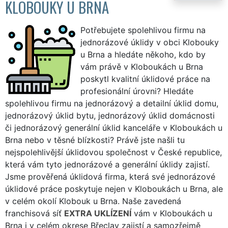
KLOBOUKY U BRNA
Potřebujete spolehlivou firmu na
jednorázové úklidy v obci Klobouky
u Brna a hledáte někoho, kdo by
vám právě v Kloboukách u Brna
poskytl kvalitní úklidové práce na
profesionální úrovni? Hledáte
spolehlivou firmu na jednorázový a detailní úklid domu,
jednorázový úklid bytu, jednorázový úklid domácnosti
či jednorázový generální úklid kanceláře v Kloboukách u
Brna nebo v těsné blízkosti? Právě jste našli tu
nejspolehlivější úklidovou společnost v České republice,
která vám tyto jednorázové a generální úklidy zajistí.
Jsme prověřená úklidová firma, která své jednorázové
úklidové práce poskytuje nejen v Kloboukách u Brna, ale
v celém okolí Klobouk u Brna. Naše zavedená
franchisová síť
EXTRA UKLÍZENÍ
vám v Kloboukách u
Brna i v celém okrese Břeclav zajistí a samozřejmě