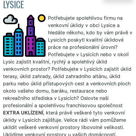
LYSICE
Potřebujete spolehlivou firmu na
venkovní úklidy v obci Lysice a
hledáte někoho, kdo by vám právě v
Lysicích poskytl kvalitní úklidové
práce na profesionální úrovni?
Potřebujete v Lysicích nebo v okolí
Lysic zajistit kvalitní, rychlý a spolehlivý úklid
venkovních prostor? Potřebujete v Lysicích zajistit úklid
terasy, úklid zahrady, úklid zahradního altánu, úklid
parku nebo úklid přístupových cest a venkovních ploch
okolo vašeho domu, baráku, restaurace nebo
rekreačního střediska v Lysicích? Oslovte naši
profesionální a spolehlivou franchisovou společnost
EXTRA UKLÍZENÍ
, která právě veškeré tyto venkovní
úklidy v Lysicích zajišťuje. Velice rádi vám pomůžeme
uklidit veškeré venkovní prostory libovolné velikosti.
Uklidíme venkovní prostory u vašich domácností,