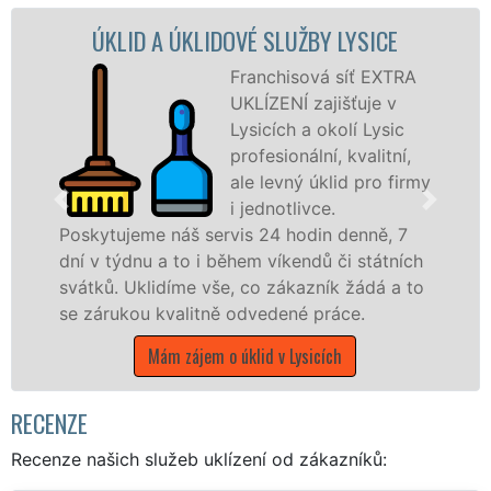
 A ÚKLIDOVÉ SLUŽBY LYSICE
ÚKLIDOVÁ 
Franchisová síť EXTRA
UKLÍZENÍ zajišťuje v
Lysicích a okolí Lysic
profesionální, kvalitní,
ale levný úklid pro firmy
i jednotlivce.
e náš servis 24 hodin denně, 7
nabízíme pro
u a to i během víkendů či státních
státní podnik
lidíme vše, co zákazník žádá a to
Jihomoravském
 kvalitně odvedené práce.
Mám záje
Mám zájem o úklid v Lysicích
RECENZE
Recenze našich služeb uklízení od zákazníků: