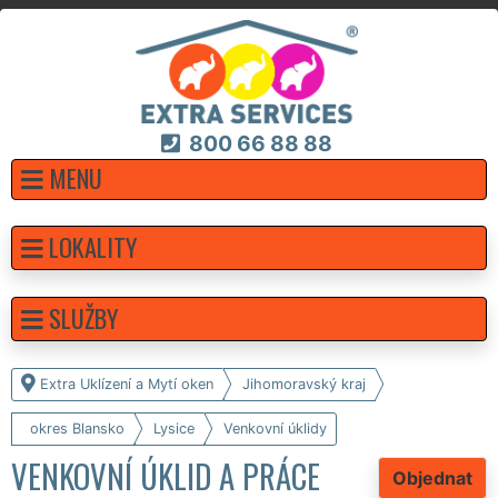
800 66 88 88
MENU
LOKALITY
SLUŽBY
Extra Uklízení a Mytí oken
Jihomoravský kraj
okres Blansko
Lysice
Venkovní úklidy
VENKOVNÍ ÚKLID A PRÁCE
Objednat