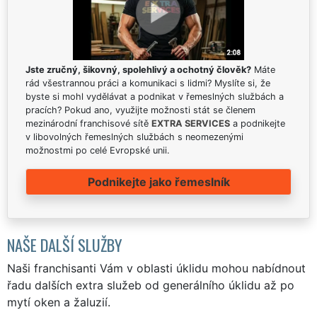
Jste zručný, šikovný, spolehlivý a ochotný člověk?
Máte
rád všestrannou práci a komunikaci s lidmi? Myslíte si, že
byste si mohl vydělávat a podnikat v řemeslných službách a
pracích? Pokud ano, využijte možnosti stát se členem
mezinárodní franchisové sítě
EXTRA SERVICES
a podnikejte
v libovolných řemeslných službách s neomezenými
možnostmi po celé Evropské unii.
Podnikejte jako řemeslník
NAŠE DALŠÍ SLUŽBY
Naši franchisanti Vám v oblasti úklidu mohou nabídnout
řadu dalších extra služeb od generálního úklidu až po
mytí oken a žaluzií.