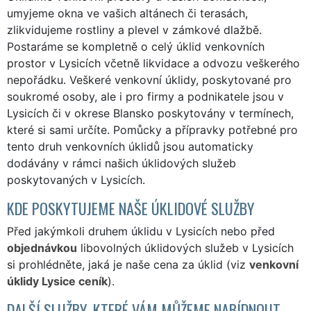
umyjeme okna ve vašich altánech či terasách,
zlikvidujeme rostliny a plevel v zámkové dlažbě.
Postaráme se kompletně o celý úklid venkovních
prostor v Lysicích včetně likvidace a odvozu veškerého
nepořádku. Veškeré venkovní úklidy, poskytované pro
soukromé osoby, ale i pro firmy a podnikatele jsou v
Lysicích či v okrese Blansko poskytovány v termínech,
které si sami určíte. Pomůcky a přípravky potřebné pro
tento druh venkovních úklidů jsou automaticky
dodávány v rámci našich úklidových služeb
poskytovaných v Lysicích.
KDE POSKYTUJEME NAŠE ÚKLIDOVÉ SLUŽBY
Před jakýmkoli druhem úklidu v Lysicích nebo před
objednávkou
libovolných úklidových služeb v Lysicích
si prohlédněte, jaká je naše cena za úklid (viz
venkovní
úklidy Lysice ceník
).
DALŠÍ SLUŽBY, KTERÉ VÁM MŮŽEME NABÍDNOUT