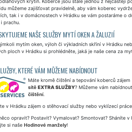
odlahových krytin. Koberce jsou stále jednou z nejčastěji p
idu můžeme zajišťovat pravidelně, aby vám koberec vydrže
ích, tak i v domácnostech v Hrádku se vám postaráme o dů
 i prachu.
SKYTUJEME NAŠE SLUŽBY MYTÍ OKEN A ŽALUZIÍ
ýmkoli mytím oken, výloh či výkladních skříní v Hrádku n
ch ploch v Hrádku si prohlédněte, jaká je naše cena za my
SLUŽBY, KTERÉ VÁM MŮŽEME NABÍDNOUT
Máte kromě čištění a tepování koberců zájem i 
sítě
EXTRA SLUŽBY
? Můžeme vám nabídnout
čištění
.
te v Hrádku zájem o stěhovací služby nebo vyklízecí práce
něco opravit? Postavit? Vymalovat? Smontovat? Sháníte v 
jte si naše
Hodinové manžely
!