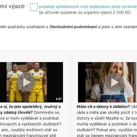
tní výjezd
požaduji upřednostnit moji objednávku před ostatním
(je účtován poplatek za urgentní výjezd 2 500 Kč)
ním poptávky souhlasím s
Obchodními podmínkami
a jsem s nimi seznám
e si, že jste spolehlivý, zručný a
Máte cit a sklony k úklidům?
Ukl
ky zdatný člověk?
Domníváte se,
ráda a máte pak skvělý pocit z t
te si mohl vydělávat a podnikat
čistoty a vůně? Myslíte si, že by
hovacích a vyklízecích službách?
mohla vydělávat a podnikat v úk
ano, využijte možnosti stát se
službách? Pokud ano, využijte 
m mezinárodní franchisové sítě
stát se členem mezinárodní fran