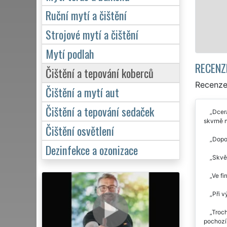
Ruční mytí a čištění
Strojové mytí a čištění
Mytí podlah
RECENZ
Čištění a tepování koberců
Recenze 
Čištění a mytí aut
Čištění a tepování sedaček
Dcera
skvrně 
Čištění osvětlení
Dopor
Dezinfekce a ozonizace
Skvěl
Ve fi
Při v
Troch
pochozí