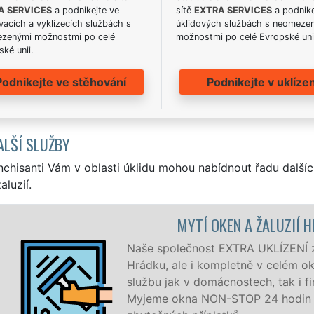
A SERVICES
a podnikejte ve
sítě
EXTRA SERVICES
a podnike
acích a vyklízecích službách s
úklidových službách s neomeze
zenými možnostmi po celé
možnostmi po celé Evropské uni
ké unii.
Podnikejte ve stěhování
Podnikejte v uklízen
ALŠÍ SLUŽBY
nchisanti Vám v oblasti úklidu mohou nabídnout řadu dalšíc
aluzií.
MYTÍ OKEN A ŽALUZIÍ H
Naše společnost EXTRA UKLÍZENÍ zaji
Hrádku, ale i kompletně v celém okr
službu jak v domácnostech, tak i fir
Myjeme okna NON-STOP 24 hodin de