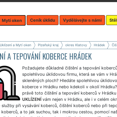
Ceník úklidu
Vydělávejte s námi
Stě
Mytí oken
Uklízení a Mytí oken
Plzeňský kraj
okres Klatovy
Hrádek
Čiš
NÍ A TEPOVÁNÍ KOBERCE HRÁDEK
Požadujete důkladné čištění a tepování koberců
spolehlivou úklidovou firmu, která se vám v Hr
skleněných ploch? Hledáte spolehlivou úklidovo
koberce v Hrádku nebo kdekoli v okolí Hrádku? 
právě toto čištění a tepování koberců v Hrádku
UKLÍZENÍ
vám nejen v Hrádku, ale i v celém okre
 služby při vysávání koberců, čištění koberců nebo při te
í koberců, a to jak suchou, tak i mokrou cestou, pomocí na