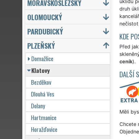
MORAVSKOSLEZSKÝ
úklidu p
druh úkl
OLOMOUCKÝ
kancelář
nečistot
PARDUBICKÝ
KDE PO
PLZEŇSKÝ
Před jak
skleněný
Domažlice
ceník
).
Klatovy
DALŠÍ 
Bezděkov
Dlouhá Ves
Dolany
Měli bys
Hartmanice
Chcete 
Horažďovice
Objedne