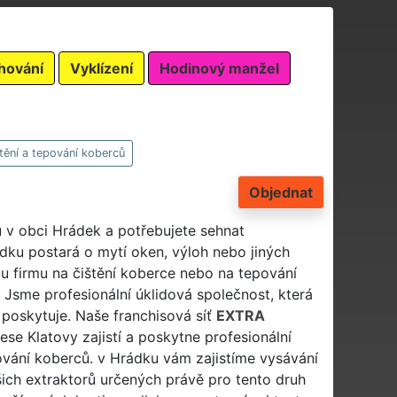
hování
Vyklízení
Hodinový manžel
tění a tepování koberců
Objednat
 v obci Hrádek a potřebujete sehnat
ádku postará o mytí oken, výloh nebo jiných
u firmu na čištění koberce nebo na tepování
Jsme profesionální úklidová společnost, která
 poskytuje. Naše franchisová síť
EXTRA
se Klatovy zajistí a poskytne profesionální
pování koberců. v Hrádku vám zajistíme vysávání
šich extraktorů určených právě pro tento druh