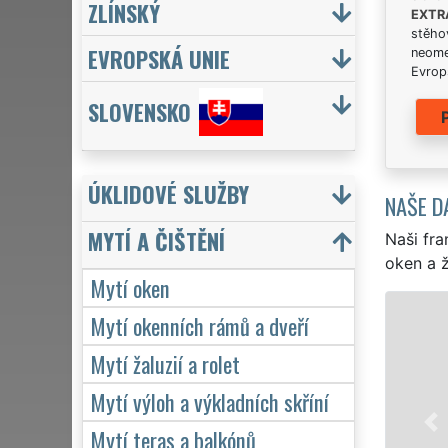
ZLÍNSKÝ
EXTR
stěhov
EVROPSKÁ UNIE
neome
Evrops
SLOVENSKO
ÚKLIDOVÉ SLUŽBY
NAŠE D
MYTÍ A ČIŠTĚNÍ
Naši fra
oken a ž
Mytí oken
Mytí okenních rámů a dveří
Mytí žaluzií a rolet
Mytí výloh a výkladních skříní
Mytí teras a balkónů