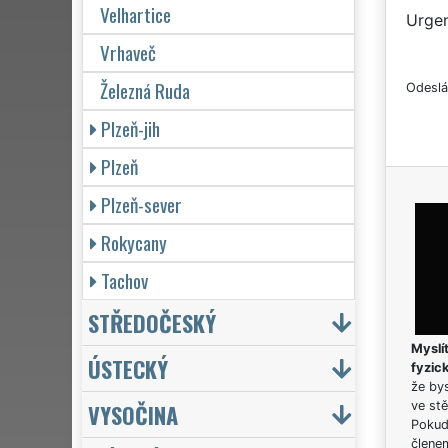
Velhartice
Urgen
Vrhaveč
Železná Ruda
Odeslá
Plzeň-jih
Plzeň
Plzeň-sever
Rokycany
Tachov
STŘEDOČESKÝ
Myslít
ÚSTECKÝ
fyzic
že bys
VYSOČINA
ve stě
Pokud 
člene