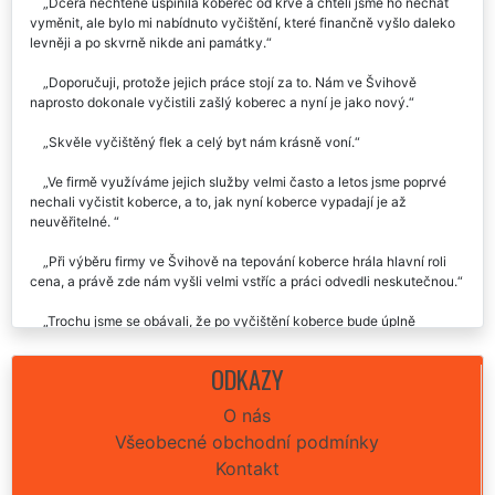
Dcera nechtěně ušpinila koberec od krve a chtěli jsme ho nechat
vyměnit, ale bylo mi nabídnuto vyčištění, které finančně vyšlo daleko
levněji a po skvrně nikde ani památky.
Doporučuji, protože jejich práce stojí za to. Nám ve Švihově
naprosto dokonale vyčistili zašlý koberec a nyní je jako nový.
Skvěle vyčištěný flek a celý byt nám krásně voní.
Ve firmě využíváme jejich služby velmi často a letos jsme poprvé
nechali vyčistit koberce, a to, jak nyní koberce vypadají je až
neuvěřitelné.
Při výběru firmy ve Švihově na tepování koberce hrála hlavní roli
cena, a právě zde nám vyšli velmi vstříc a práci odvedli neskutečnou.
Trochu jsme se obávali, že po vyčištění koberce bude úplně
nacucaný vodou, ale opak je pravdou. Koberec téměř suchý a během
pár minut pochozí.
ODKAZY
Moc děkujeme za vyčištění. Koberec bychom jinak vyhodili.
O nás
Všeobecné obchodní podmínky
Kontakt