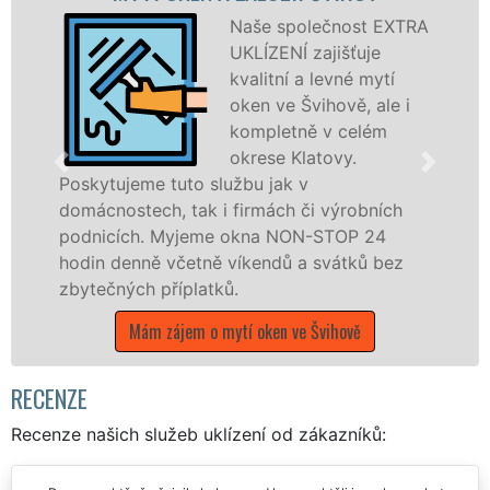
Naše společnost EXTRA
UKLÍZENÍ zajišťuje
kvalitní a levné mytí
oken ve Švihově, ale i
kompletně v celém
okrese Klatovy.
e tuto službu jak v
Poskytujeme k
ch, tak i firmách či výrobních
po celém okr
. Myjeme okna NON-STOP 24
franchisovýc
ně včetně víkendů a svátků bez
UKLÍZENÍ, a 
 příplatků.
státních svát
m zájem o mytí oken ve Švihově
Mám zájem 
RECENZE
Recenze našich služeb uklízení od zákazníků: