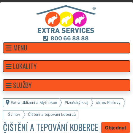
800 66 88 88
MENU
LOKALITY
SLUŽBY
Extra Uklízení a Mytí oken
Plzeňský kraj
okres Klatovy
Švihov
Čištění a tepování koberců
ČIŠTĚNÍ A TEPOVÁNÍ KOBERCE
Objednat