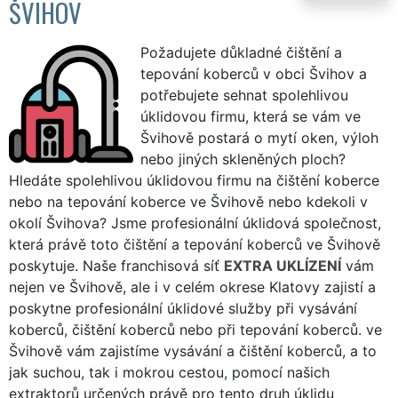
ŠVIHOV
Požadujete důkladné čištění a
tepování koberců v obci Švihov a
potřebujete sehnat spolehlivou
úklidovou firmu, která se vám ve
Švihově postará o mytí oken, výloh
nebo jiných skleněných ploch?
Hledáte spolehlivou úklidovou firmu na čištění koberce
nebo na tepování koberce ve Švihově nebo kdekoli v
okolí Švihova? Jsme profesionální úklidová společnost,
která právě toto čištění a tepování koberců ve Švihově
poskytuje. Naše franchisová síť
EXTRA UKLÍZENÍ
vám
nejen ve Švihově, ale i v celém okrese Klatovy zajistí a
poskytne profesionální úklidové služby při vysávání
koberců, čištění koberců nebo při tepování koberců. ve
Švihově vám zajistíme vysávání a čištění koberců, a to
jak suchou, tak i mokrou cestou, pomocí našich
extraktorů určených právě pro tento druh úklidu