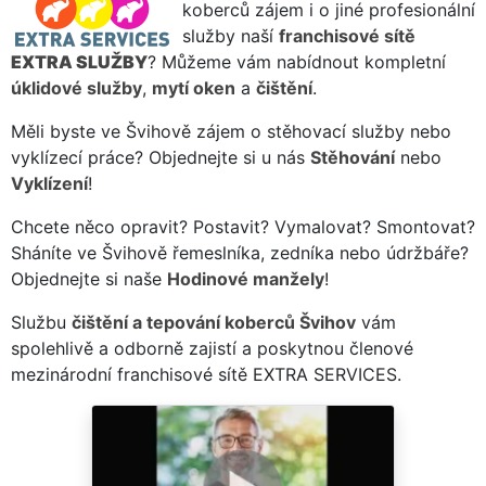
koberců zájem i o jiné profesionální
služby naší
franchisové sítě
EXTRA SLUŽBY
? Můžeme vám nabídnout kompletní
úklidové služby
,
mytí oken
a
čištění
.
Měli byste ve Švihově zájem o stěhovací služby nebo
vyklízecí práce? Objednejte si u nás
Stěhování
nebo
Vyklízení
!
Chcete něco opravit? Postavit? Vymalovat? Smontovat?
Sháníte ve Švihově řemeslníka, zedníka nebo údržbáře?
Objednejte si naše
Hodinové manžely
!
Službu
čištění a tepování koberců Švihov
vám
spolehlivě a odborně zajistí a poskytnou členové
mezinárodní franchisové sítě EXTRA SERVICES.