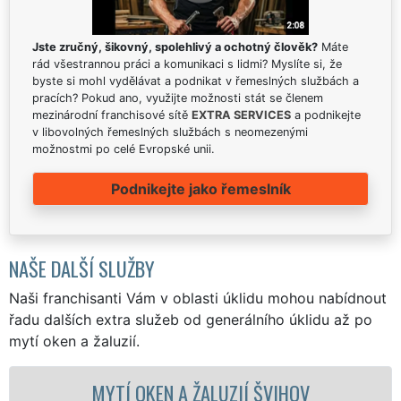
Jste zručný, šikovný, spolehlivý a ochotný člověk?
Máte
rád všestrannou práci a komunikaci s lidmi? Myslíte si, že
byste si mohl vydělávat a podnikat v řemeslných službách a
pracích? Pokud ano, využijte možnosti stát se členem
mezinárodní franchisové sítě
EXTRA SERVICES
a podnikejte
v libovolných řemeslných službách s neomezenými
možnostmi po celé Evropské unii.
Podnikejte jako řemeslník
NAŠE DALŠÍ SLUŽBY
Naši franchisanti Vám v oblasti úklidu mohou nabídnout
řadu dalších extra služeb od generálního úklidu až po
mytí oken a žaluzií.
Í OKEN A ŽALUZIÍ ŠVIHOV
MYTÍ OKEN