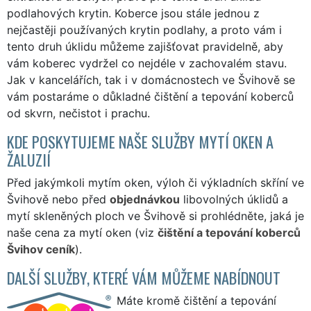
podlahových krytin. Koberce jsou stále jednou z
nejčastěji používaných krytin podlahy, a proto vám i
tento druh úklidu můžeme zajišťovat pravidelně, aby
vám koberec vydržel co nejdéle v zachovalém stavu.
Jak v kancelářích, tak i v domácnostech ve Švihově se
vám postaráme o důkladné čištění a tepování koberců
od skvrn, nečistot i prachu.
KDE POSKYTUJEME NAŠE SLUŽBY MYTÍ OKEN A
ŽALUZIÍ
Před jakýmkoli mytím oken, výloh či výkladních skříní ve
Švihově nebo před
objednávkou
libovolných úklidů a
mytí skleněných ploch ve Švihově si prohlédněte, jaká je
naše cena za mytí oken (viz
čištění a tepování koberců
Švihov ceník
).
DALŠÍ SLUŽBY, KTERÉ VÁM MŮŽEME NABÍDNOUT
Máte kromě čištění a tepování