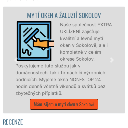
ŽALUZIÍ SOKOLOV
MYTÍ OKENNÍCH RÁMŮ
Naše společnost EXTRA
Zaj
UKLÍZENÍ zajišťuje
a o
kvalitní a levné mytí
myt
oken v Sokolově, ale i
i d
kompletně v celém
o p
okrese Sokolov.
dře
žbu jak v
Poskytujeme kompletní a
firmách či výrobních
po celém okrese Sokolo
okna NON-STOP 24
franchisových poboček
víkendů a svátků bez
UKLÍZENÍ, a to i o vík
.
státních svátků.
tí oken v Sokolově
Mám zájem o mytí oken
Sokol