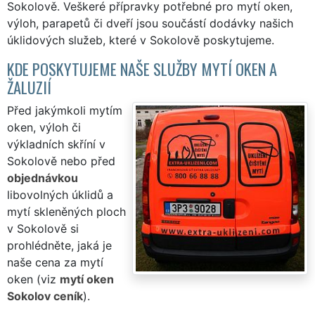
Sokolově. Veškeré přípravky potřebné pro mytí oken,
výloh, parapetů či dveří jsou součástí dodávky našich
úklidových služeb, které v Sokolově poskytujeme.
KDE POSKYTUJEME NAŠE SLUŽBY MYTÍ OKEN A
ŽALUZIÍ
Před jakýmkoli mytím
oken, výloh či
výkladních skříní v
Sokolově nebo před
objednávkou
libovolných úklidů a
mytí skleněných ploch
v Sokolově si
prohlédněte, jaká je
naše cena za mytí
oken (viz
mytí oken
Sokolov ceník
).