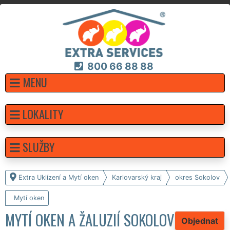
800 66 88 88
MENU
LOKALITY
SLUŽBY
Extra Uklízení a Mytí oken
Karlovarský kraj
okres Sokolov
Mytí oken
MYTÍ OKEN A ŽALUZIÍ SOKOLOV
Objednat