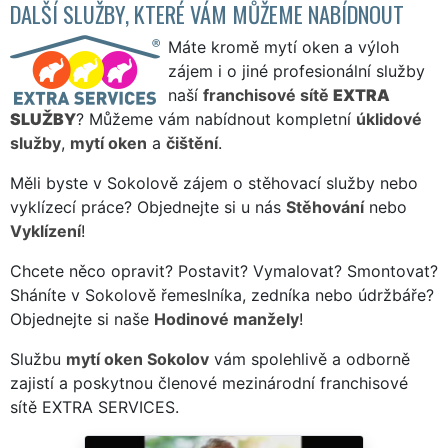
DALŠÍ SLUŽBY, KTERÉ VÁM MŮŽEME NABÍDNOUT
Máte kromě mytí oken a výloh
zájem i o jiné profesionální služby
naší
franchisové sítě
EXTRA
SLUŽBY
? Můžeme vám nabídnout kompletní
úklidové
služby
,
mytí oken
a
čištění
.
Měli byste v Sokolově zájem o stěhovací služby nebo
vyklízecí práce? Objednejte si u nás
Stěhování
nebo
Vyklízení
!
Chcete něco opravit? Postavit? Vymalovat? Smontovat?
Sháníte v Sokolově řemeslníka, zedníka nebo údržbáře?
Objednejte si naše
Hodinové manžely
!
Službu
mytí oken Sokolov
vám spolehlivě a odborně
zajistí a poskytnou členové mezinárodní franchisové
sítě EXTRA SERVICES.