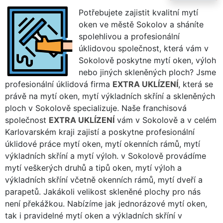
Potřebujete zajistit kvalitní mytí
oken ve městě Sokolov a sháníte
spolehlivou a profesionální
úklidovou společnost, která vám v
Sokolově poskytne mytí oken, výloh
nebo jiných skleněných ploch? Jsme
profesionální úklidová firma
EXTRA UKLÍZENÍ
, která se
právě na mytí oken, mytí výkladních skříní a skleněných
ploch v Sokolově specializuje. Naše franchisová
společnost
EXTRA UKLÍZENÍ
vám v Sokolově a v celém
Karlovarském kraji zajistí a poskytne profesionální
úklidové práce mytí oken, mytí okenních rámů, mytí
výkladních skříní a mytí výloh. v Sokolově provádíme
mytí veškerých druhů a tipů oken, mytí výloh a
výkladních skříní včetně okenních rámů, mytí dveří a
parapetů. Jakákoli velikost skleněné plochy pro nás
není překážkou. Nabízíme jak jednorázové mytí oken,
tak i pravidelné mytí oken a výkladních skříní v