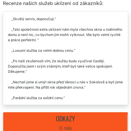
RECENZE
Recenze našich služeb uklízení od zákazníků:
Skvělý servis, doporučuji.
Tato společnost extra uklízení nám myla všechna okna u rodinného
domu a není nic, co bychom jim mohli vytknout. Vše bylo velmi rychlé
a práce perfektní.
Luxusní služba za velmi dobrou cenu.
Po naší zkušenosti vím, že službu budu využívat častěji.
Doporučila jsem i svým známým, kteří byli také velice spokojeni.
Děkujeme.
Nechali jsme si umýt okna před Vánoci u nás v Sokolově a byli jsme
mile překvapeni. Na příští rok objednám znova.
Parádní služba za solidní cenu.
Velice kvalitní služba, rozhodně doporučím i dál.
ODKAZY
Mohu firmu EXTRA UKLÍZENÍ jenom doporučit. Nelze cokoli