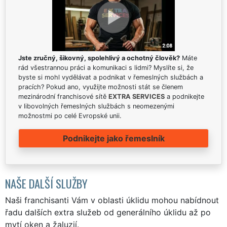
Jste zručný, šikovný, spolehlivý a ochotný člověk?
Máte
rád všestrannou práci a komunikaci s lidmi? Myslíte si, že
byste si mohl vydělávat a podnikat v řemeslných službách a
pracích? Pokud ano, využijte možnosti stát se členem
mezinárodní franchisové sítě
EXTRA SERVICES
a podnikejte
v libovolných řemeslných službách s neomezenými
možnostmi po celé Evropské unii.
Podnikejte jako řemeslník
NAŠE DALŠÍ SLUŽBY
Naši franchisanti Vám v oblasti úklidu mohou nabídnout
řadu dalších extra služeb od generálního úklidu až po
mytí oken a žaluzií.