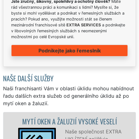
Jste zručný, šikovný, spolehlivý a ochotný člověk?
Máte
rád všestrannou práci a komunikaci s lidmi? Myslíte si, že
byste si mohl vydělávat a podnikat v řemeslných službách a
pracích? Pokud ano, využijte možnosti stát se členem
mezinárodní franchisové sítě
EXTRA SERVICES
a podnikejte
v libovolných řemeslných službách s neomezenými
možnostmi po celé Evropské unii.
Podnikejte jako řemeslník
NAŠE DALŠÍ SLUŽBY
Naši franchisanti Vám v oblasti úklidu mohou nabídnout
řadu dalších extra služeb od generálního úklidu až po
mytí oken a žaluzií.
SELÍ
MYTÍ OKENNÍCH RÁMŮ A DVEŘÍ VYS
VESELÍ
 EXTRA
e