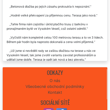
Nechali jsme si ve Vysokém Veselí umýt kompletně celý zasklený
balkón a zvládli to i z venkovní strany, v což jsme ani nedoufali. Moc
děkujeme
Betonová dlažba po jejich zásahu prokoukla k nepoznání.
Hodně velké překvapení za příjemnou cenu. Terasa jako nová.
Tahle firma nám zajistila i úklid ptačího trusu z balkónu v
pronajímaném bytě ve Vysokém Veselí, což ostatní odmítli.
Vyčistili nám kompletně celou 100 metrovou terasu a to ve 3 lidech.
Během pár hodin byla naprosto dokonalá a cena velmi příjemná.
Už jsme si nevěděli rady se zašlou dlažbou na terase u nás ve
Vysokém Veselí, tak jsme zvolili variantu zavolat profesionálům a
udělali jsme dobře. Terasa je opět jak nová a bez plevelu.
ODKAZY
O nás
Všeobecné obchodní podmínky
Kontakt