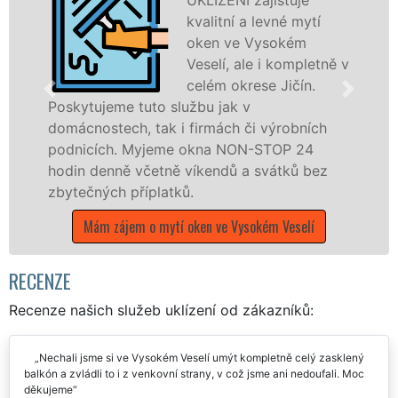
Zajišťujeme ve Vys
ytí
Veselí a okolí
m
profesionální mytí
letně v
okenních rámů, ale i
n.
dveří, a to ať se jed
plastová, hliníková č
ních
dřevěná okna a dveře. Poskytujeme
24
kompletní a kvalitní servis mytí po celém
 bez
okrese Jičín prostřednictvím franchisový
poboček sítě EXTRA UKLÍZENÍ, a to i o
víkendech a během státních svátků.
lí
Mám zájem o mytí okenních rámů a dveří ve
Vysokém Veselí
RECENZE
Recenze našich služeb uklízení od zákazníků: