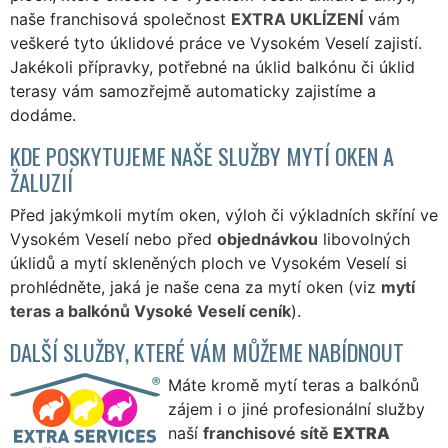
naše franchisová společnost
EXTRA UKLÍZENÍ
vám
veškeré tyto úklidové práce ve Vysokém Veselí zajistí.
Jakékoli přípravky, potřebné na úklid balkónu či úklid
terasy vám samozřejmě automaticky zajistíme a
dodáme.
KDE POSKYTUJEME NAŠE SLUŽBY MYTÍ OKEN A
ŽALUZIÍ
Před jakýmkoli mytím oken, výloh či výkladních skříní ve
Vysokém Veselí nebo před
objednávkou
libovolných
úklidů a mytí skleněných ploch ve Vysokém Veselí si
prohlédněte, jaká je naše cena za mytí oken (viz
mytí
teras a balkónů Vysoké Veselí ceník
).
DALŠÍ SLUŽBY, KTERÉ VÁM MŮŽEME NABÍDNOUT
Máte kromě mytí teras a balkónů
zájem i o jiné profesionální služby
naší
franchisové sítě
EXTRA