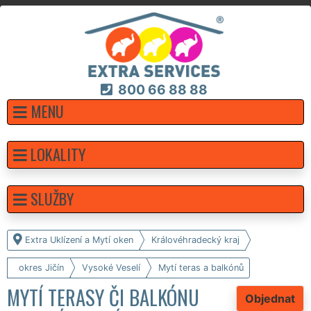
800 66 88 88
MENU
LOKALITY
SLUŽBY
Extra Uklízení a Mytí oken
Královéhradecký kraj
okres Jičín
Vysoké Veselí
Mytí teras a balkónů
MYTÍ TERASY ČI BALKÓNU
Objednat