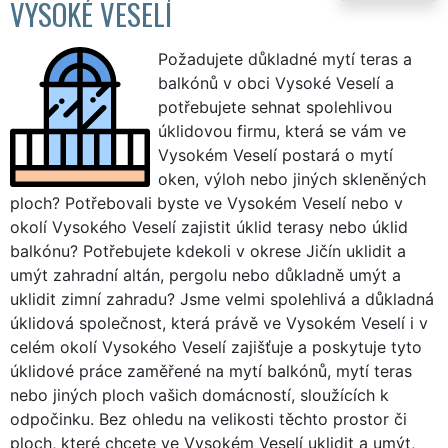
VYSOKÉ VESELÍ
Požadujete důkladné mytí teras a
balkónů v obci Vysoké Veselí a
potřebujete sehnat spolehlivou
úklidovou firmu, která se vám ve
Vysokém Veselí postará o mytí
oken, výloh nebo jiných skleněných
ploch? Potřebovali byste ve Vysokém Veselí nebo v
okolí Vysokého Veselí zajistit úklid terasy nebo úklid
balkónu? Potřebujete kdekoli v okrese Jičín uklidit a
umýt zahradní altán, pergolu nebo důkladně umýt a
uklidit zimní zahradu? Jsme velmi spolehlivá a důkladná
úklidová společnost, která právě ve Vysokém Veselí i v
celém okolí Vysokého Veselí zajišťuje a poskytuje tyto
úklidové práce zaměřené na mytí balkónů, mytí teras
nebo jiných ploch vašich domácností, sloužících k
odpočinku. Bez ohledu na velikosti těchto prostor či
ploch, které chcete ve Vysokém Veselí uklidit a umýt,