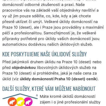
domácností odborné zkušenosti a praxi. Naše
pracovnice vás na základě vaší objednávky navštíví a
vy už jim pouze sdělíte, co, kde, kdy a jak chcete
přesně uklízet či umýt. Veškeré úklidy domácností na
Praze 10 (deset), ale i Praze jsou prováděny s maximální
péčí a profesionalitou. Samozřejmostí je, že veškeré
přípravky potřebné pro úklidy vašich domácností jsou
automatickou dodávkou našich úklidových služeb.
KDE POSKYTUJEME NAŠE ÚKLIDOVÉ SLUŽBY
Před jakýmkoli druhem úklidu na Praze 10 (deset) nebo
před
objednávkou
libovolných úklidových služeb na
Praze 10 (deset) si prohlédněte, jaká je naše cena za
úklid (viz
úklidy domácností Praha 10 (deset) ceník
).
DALŠÍ SLUŽBY, KTERÉ VÁM MŮŽEME NABÍDNOUT
Máte kromě úklidů domácností
zájem i o jiné profesionální služby