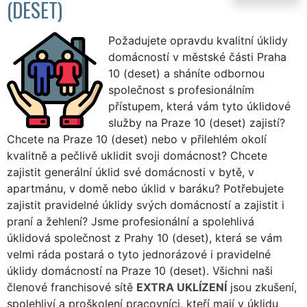
(DESET)
Požadujete opravdu kvalitní úklidy
domácností v městské části Praha
10 (deset) a sháníte odbornou
společnost s profesionálním
přístupem, která vám tyto úklidové
služby na Praze 10 (deset) zajistí?
Chcete na Praze 10 (deset) nebo v přilehlém okolí
kvalitně a pečlivě uklidit svoji domácnost? Chcete
zajistit generální úklid své domácnosti v bytě, v
apartmánu, v domě nebo úklid v baráku? Potřebujete
zajistit pravidelné úklidy svých domácností a zajistit i
praní a žehlení? Jsme profesionální a spolehlivá
úklidová společnost z Prahy 10 (deset), která se vám
velmi ráda postará o tyto jednorázové i pravidelné
úklidy domácností na Praze 10 (deset). Všichni naši
členové franchisové sítě
EXTRA UKLÍZENÍ
jsou zkušení,
spolehliví a proškolení pracovníci, kteří mají v úklidu