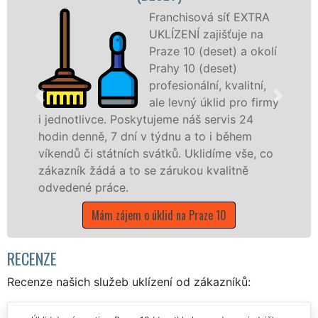
Franchisová síť EXTRA
UKLÍZENÍ zajišťuje na
Praze 10 (deset) a okolí
Prahy 10 (deset)
profesionální, kvalitní,
ale levný úklid pro firmy
vce. Poskytujeme náš servis 24
služby nabíz
ě, 7 dní v týdnu a to i během
společnosti, 
 státních svátků. Uklidíme vše, co
v celém hlavn
ádá a to se zárukou kvalitně
čistoty.
práce.
Mám záje
Mám zájem o úklid na Praze 10
RECENZE
Recenze našich služeb uklízení od zákazníků: