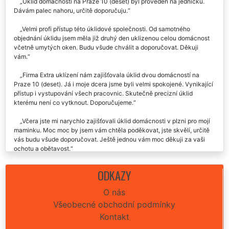
Úklid domácnosti na Praze 10 (deset) byl proveden na jedničku.
Dávám palec nahoru, určitě doporučuju.
Velmi profi přístup této úklidové společnosti. Od samotného
objednání úklidu jsem měla již druhý den uklizenou celou domácnost
včetně umytých oken. Budu všude chválit a doporučovat. Děkuji
vám.
Firma Extra uklízení nám zajišťovala úklid dvou domácností na
Praze 10 (deset). Já i moje dcera jsme byli velmi spokojené. Vynikající
přístup i vystupování všech pracovnic. Skutečně precizní úklid
kterému není co vytknout. Doporučujeme.
Včera jste mi narychlo zajišťovali úklid domácnosti v plzni pro mojí
maminku. Moc moc by jsem vám chtěla poděkovat, jste skvělí, určitě
vás budu všude doporučovat. Ještě jednou vám moc děkuji za vaši
ochotu a obětavost.
Děkuju za skvěle odvedenou práci při úklidu mé domácnosti na
ODKAZY
Praze 10 (deset). Skvělá komunikace, vřelý přístup, cena odpovídala
výborné kvalitě úklidových prací. Děkuju.
O nás
Všeobecné obchodní podmínky
Před svátky jsem potřebovala uklidit celou naši domácnost a na
základě doporučení jsem si na Praze 10 (deset) vybrala společnost
Kontakt
Extra uklízení. Byla jsem velmi, ale velmi spokojená. Určitě budu tuto