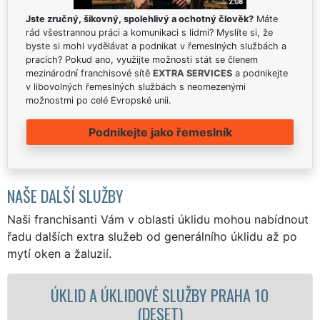
Jste zručný, šikovný, spolehlivý a ochotný člověk?
Máte
rád všestrannou práci a komunikaci s lidmi? Myslíte si, že
byste si mohl vydělávat a podnikat v řemeslných službách a
pracích? Pokud ano, využijte možnosti stát se členem
mezinárodní franchisové sítě
EXTRA SERVICES
a podnikejte
v libovolných řemeslných službách s neomezenými
možnostmi po celé Evropské unii.
Podnikejte jako řemeslník
NAŠE DALŠÍ SLUŽBY
Naši franchisanti Vám v oblasti úklidu mohou nabídnout
řadu dalších extra služeb od generálního úklidu až po
mytí oken a žaluzií.
A ÚKLIDOVÉ SLUŽBY PRAHA 10
ÚKLIDOVÁ S
(DESET)