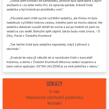
Recenze našich služeb uklízení od zákazníků:
Dostal jsem kontakt od kamarádky, protože byla spokojená s jejich
službami a i za sebe mohu říct, že opravdu paráda. Krásně čistá
sedačka a byt krásně po prostředku voní.
Původně jsem chtěl suché vyčištění sedačky, ale firmou mi bylo
nabídnuto vyčištění mokrou cestou, kterého jsem se trochu obával. Ale
sedačku dokázali vysušit téměř do sucha a asi po hodině už jsem na
sedačce zas seděl. Bohužel opět ušpinil, takže budu volat znova. :-D
Díky, Pavel z Českého Krumlova
Tak takhle čistá byla sedačka naposledy, když ji přivezli z
obchodu.
Dvakrát do roka již několik let si nechávám čistit v kanceláři
koženou, a doma v Českém Krumlově látkovou sedací soupravu a
jsem velice spokojen. EXTRA UKLÍZENÍ je za mně jednička v oboru.
2x do roka si necháváme čistit sedačku a vždy máme krásně čistou
a provoněný celý byt.
ODKAZY
Po několika pokusech vyčistit skvrnu ze sedačky jsem zavolala