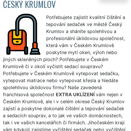
ČESKÝ KRUMLOV
Potřebujete zajistit kvalitní čištění a
tepování sedaček ve městě Český
Krumlov a sháníte spolehlivou a
profesionální úklidovou společnost,
která vám v Českém Krumlově
poskytne mytí oken, výloh nebo
jiných skleněných ploch? Potřebujete v Českém
Krumlově či v okolí vyčistit sedací soupravu?
Potřebujete v Českém Krumlově vytepovat sedačku,
vytepovat matrace nebo vytepovat křesla a hledáte
spolehlivou úklidovou firmu? Naše zavedená
franchisová společnost
EXTRA UKLÍZENÍ
vám nejen v
Českém Krumlově, ale i v celém okrese Český Krumlov
zajistí a poskytne dokonalé čištění a tepování sedaček
a sedacích souprav, a to jak ve vašich domácnostech,
tak i ve vašich kancelářích či firmách. Jihočeském kraji
vám kdykoli zajistíme vyčištění sedaček nebo vyčištění