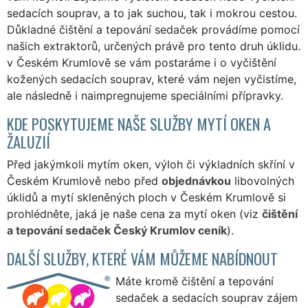
sedacích souprav, a to jak suchou, tak i mokrou cestou.
Důkladné čištění a tepování sedaček provádíme pomocí
našich extraktorů, určených právě pro tento druh úklidu.
v Českém Krumlově se vám postaráme i o vyčištění
kožených sedacích souprav, které vám nejen vyčistíme,
ale následně i naimpregnujeme speciálními přípravky.
KDE POSKYTUJEME NAŠE SLUŽBY MYTÍ OKEN A
ŽALUZIÍ
Před jakýmkoli mytím oken, výloh či výkladních skříní v
Českém Krumlově nebo před
objednávkou
libovolných
úklidů a mytí skleněných ploch v Českém Krumlově si
prohlédněte, jaká je naše cena za mytí oken (viz
čištění
a tepování sedaček Český Krumlov ceník
).
DALŠÍ SLUŽBY, KTERÉ VÁM MŮŽEME NABÍDNOUT
Máte kromě čištění a tepování
sedaček a sedacích souprav zájem