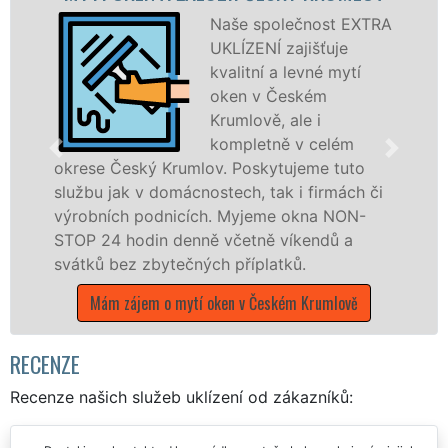
KR
Naše společnost EXTRA
UKLÍZENÍ zajišťuje
kvalitní a levné mytí
oken v Českém
Krumlově, ale i
kompletně v celém
mlov. Poskytujeme tuto
nostech, tak i firmách či
dřevěná okna a dveř
ích. Myjeme okna NON-
kompletní a kvalitní 
nně včetně víkendů a
okrese Český Krumlo
ných příplatků.
franchisových poboč
UKLÍZENÍ, a to i o v
tí oken v Českém Krumlově
státních svátků.
Mám zájem o mytí okenn
Kr
RECENZE