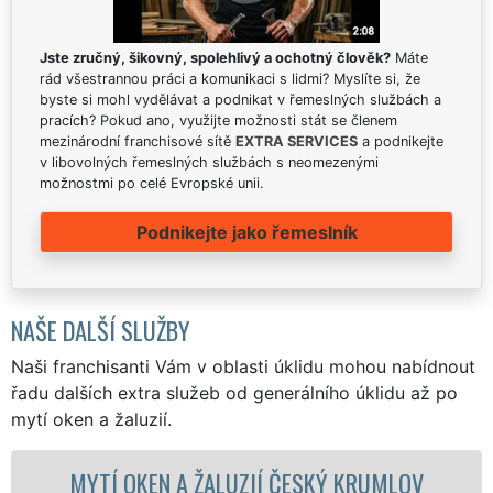
Jste zručný, šikovný, spolehlivý a ochotný člověk?
Máte
rád všestrannou práci a komunikaci s lidmi? Myslíte si, že
byste si mohl vydělávat a podnikat v řemeslných službách a
pracích? Pokud ano, využijte možnosti stát se členem
mezinárodní franchisové sítě
EXTRA SERVICES
a podnikejte
v libovolných řemeslných službách s neomezenými
možnostmi po celé Evropské unii.
Podnikejte jako řemeslník
NAŠE DALŠÍ SLUŽBY
Naši franchisanti Vám v oblasti úklidu mohou nabídnout
řadu dalších extra služeb od generálního úklidu až po
mytí oken a žaluzií.
ALUZIÍ ČESKÝ KRUMLOV
MYTÍ OKENNÍCH R