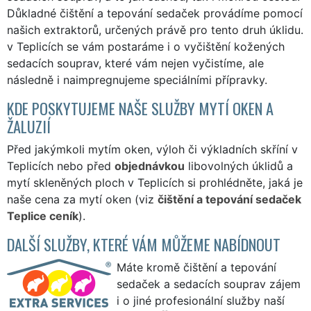
Důkladné čištění a tepování sedaček provádíme pomocí
našich extraktorů, určených právě pro tento druh úklidu.
v Teplicích se vám postaráme i o vyčištění kožených
sedacích souprav, které vám nejen vyčistíme, ale
následně i naimpregnujeme speciálními přípravky.
KDE POSKYTUJEME NAŠE SLUŽBY MYTÍ OKEN A
ŽALUZIÍ
Před jakýmkoli mytím oken, výloh či výkladních skříní v
Teplicích nebo před
objednávkou
libovolných úklidů a
mytí skleněných ploch v Teplicích si prohlédněte, jaká je
naše cena za mytí oken (viz
čištění a tepování sedaček
Teplice ceník
).
DALŠÍ SLUŽBY, KTERÉ VÁM MŮŽEME NABÍDNOUT
Máte kromě čištění a tepování
sedaček a sedacích souprav zájem
i o jiné profesionální služby naší