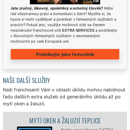
Jste zručný, šikovný, spolehlivý a ochotný člověk?
Máte
rád všestrannou práci a komunikaci s lidmi? Myslíte si, že
byste si mohl vydělávat a podnikat v řemeslných službách a
pracích? Pokud ano, využijte možnosti stát se členem
mezinárodní franchisové sítě
EXTRA SERVICES
a podnikejte
v libovolných řemeslných službách s neomezenými
možnostmi po celé Evropské unii.
Podnikejte jako řemeslník
NAŠE DALŠÍ SLUŽBY
Naši franchisanti Vám v oblasti úklidu mohou nabídnout
řadu dalších extra služeb od generálního úklidu až po
mytí oken a žaluzií.
YTÍ OKEN A ŽALUZIÍ TEPLICE
MYTÍ OKE
Naše společnost EXTRA