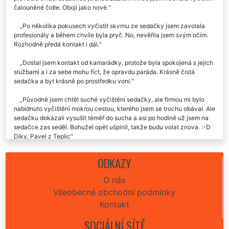
Včera k nám do Teplic přijela sympatická a usměvavá paní a to, co
provedla s naší sedačkou je snad zázrak. Ihned jsem nechala vyčistit i
čalouněné čidle. Obojí jako nové.
Po několika pokusech vyčistit skvrnu ze sedačky jsem zavolala
profesionály a během chvíle byla pryč. No, nevěřila jsem svým očím.
Rozhodně předá kontakt i dál.
Dostal jsem kontakt od kamarádky, protože byla spokojená s jejich
službami a i za sebe mohu říct, že opravdu paráda. Krásně čistá
sedačka a byt krásně po prostředku voní.
Původně jsem chtěl suché vyčištění sedačky, ale firmou mi bylo
nabídnuto vyčištění mokrou cestou, kterého jsem se trochu obával. Ale
sedačku dokázali vysušit téměř do sucha a asi po hodině už jsem na
sedačce zas seděl. Bohužel opět ušpinil, takže budu volat znova. :-D
Díky, Pavel z Teplic
Tak takhle čistá byla sedačka naposledy, když ji přivezli z
ODKAZY
obchodu.
O nás
Dvakrát do roka již několik let si nechávám čistit v kanceláři
Všeobecné obchodní podmínky
koženou, a doma v Teplicích látkovou sedací soupravu a jsem velice
spokojen. EXTRA UKLÍZENÍ je za mně jednička v oboru.
Kontakt