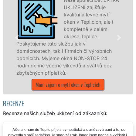
UKLÍZENÍ zajišťuje
kvalitní a levné mytí
oken v Teplicích, ale i
kompletně v celém
okrese Teplice.
jeme tuto službu jak v
Poskytujem
stech, tak i firmách či výrobních
po celém o
ch. Myjeme okna NON-STOP 24
franchisov
enně včetně víkendů a svátků bez
UKLÍZENÍ, 
ých příplatků.
státních sv
Mám zájem o mytí oken v Teplicích
Mám zá
RECENZE
Recenze našich služeb uklízení od zákazníků: