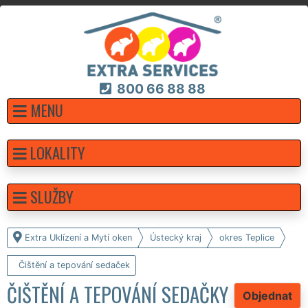
800 66 88 88
MENU
LOKALITY
SLUŽBY
Extra Uklízení a Mytí oken
Ústecký kraj
okres Teplice
Čištění a tepování sedaček
ČIŠTĚNÍ A TEPOVÁNÍ SEDAČKY
Objednat