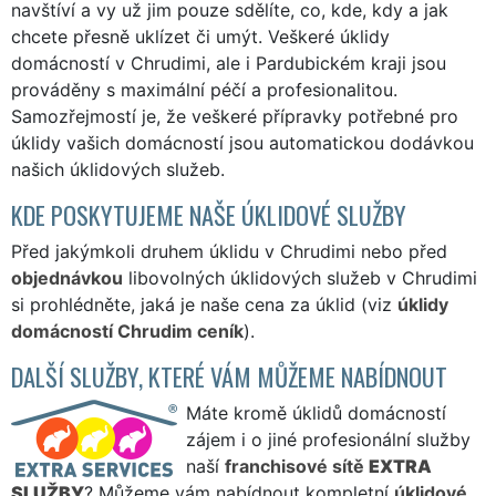
navštíví a vy už jim pouze sdělíte, co, kde, kdy a jak
chcete přesně uklízet či umýt. Veškeré úklidy
domácností v Chrudimi, ale i Pardubickém kraji jsou
prováděny s maximální péčí a profesionalitou.
Samozřejmostí je, že veškeré přípravky potřebné pro
úklidy vašich domácností jsou automatickou dodávkou
našich úklidových služeb.
KDE POSKYTUJEME NAŠE ÚKLIDOVÉ SLUŽBY
Před jakýmkoli druhem úklidu v Chrudimi nebo před
objednávkou
libovolných úklidových služeb v Chrudimi
si prohlédněte, jaká je naše cena za úklid (viz
úklidy
domácností Chrudim ceník
).
DALŠÍ SLUŽBY, KTERÉ VÁM MŮŽEME NABÍDNOUT
Máte kromě úklidů domácností
zájem i o jiné profesionální služby
naší
franchisové sítě
EXTRA
SLUŽBY
? Můžeme vám nabídnout kompletní
úklidové