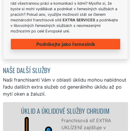
rád všestrannou práci a komunikaci s lidmi? Myslíte si, že
byste si mohl vydělávat a podnikat v řemeslných službách a
pracích? Pokud ano, využijte možnosti stát se členem
mezinárodní franchisové sítě
EXTRA SERVICES
a podnikejte
v libovolných řemeslných službách s neomezenými
možnostmi po celé Evropské unii.
Podnikejte jako řemeslník
NAŠE DALŠÍ SLUŽBY
Naši franchisanti Vám v oblasti úklidu mohou nabídnout
řadu dalších extra služeb od generálního úklidu až po
mytí oken a žaluzií.
D A ÚKLIDOVÉ SLUŽBY CHRUDIM
ÚKLIDOVÁ
Franchisová síť EXTRA
UKLÍZENÍ zajišťuje v