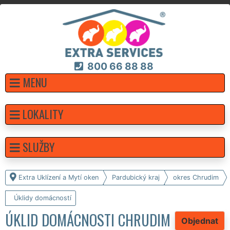
800 66 88 88
MENU
LOKALITY
SLUŽBY
Extra Uklízení a Mytí oken
Pardubický kraj
okres Chrudim
Úklidy domácností
ÚKLID DOMÁCNOSTI CHRUDIM
Objednat