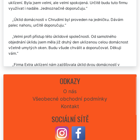
uklízení. Byla jsem velmi, ale velmi spokojená. Určitě budu tuto firmu
využívat i nadále. Jednoznačně doporučuju.
Úklid domácnosti v Chrudimi byl proveden na jedničku. Dávám
palec nahoru, určitě doporučuju.
Velmi profi přístup této úklidové společnosti. Od samotného
objednání úklidu jsem měla již druhý den uklizenou celou domácnost
včetně umytých oken. Budu všude chválit a doporučovat. Děkuji
vám.
Firma Extra uklízení nám zajišťovala úklid dvou domácností v
Chrudimi. Já i moje dcera jsme byli velmi spokojené. Vynikající přístup
i vystupování všech pracovnic. Skutečně precizní úklid kterému není
ODKAZY
co vytknout. Doporučujeme.
O nás
Včera jste mi narychlo zajišťovali úklid domácnosti v plzni pro mojí
Všeobecné obchodní podmínky
maminku. Moc moc by jsem vám chtěla poděkovat, jste skvělí, určitě
vás budu všude doporučovat. Ještě jednou vám moc děkuji za vaši
Kontakt
ochotu a obětavost.
SOCIÁLNÍ SÍTĚ
Děkuju za skvěle odvedenou práci při úklidu mé domácnosti v
Chrudimi. Skvělá komunikace, vřelý přístup, cena odpovídala výborné
kvalitě úklidových prací. Děkuju.