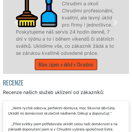
Chrudimi a okolí
Chrudimi profesionální,
kvalitní, ale levný úklid
pro firmy i jednotlivce.
jeme náš servis 24 hodin denně, 7
nabízíme p
dnu a to i během víkendů či státních
státní podn
Uklidíme vše, co zákazník žádá a to
Pardubickém
kou kvalitně odvedené práce.
Mám z
Mám zájem o úklid v Chrudimi
RECENZE
Recenze našich služeb uklízení od zákazníků:
Velmi rychlá odezva, perfektní domluva, moc šikovná děvčata.
Uklidili mi domácnost skutečně nádherně. Děkuji a doporučuji.
Před svátky jsem potřebovala uklidit celou naši domácnost a na
základě doporučení jsem si v Chrudimi vybrala společnost Extra