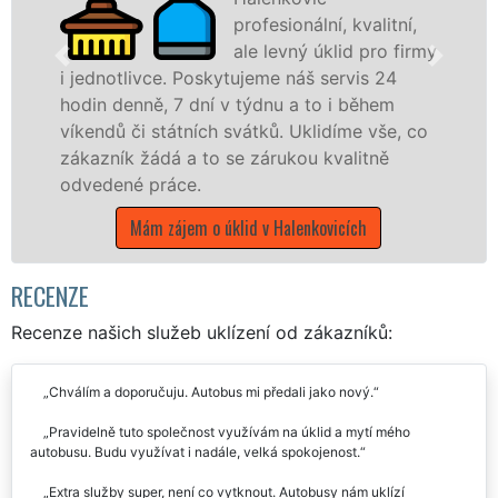
profesionální, kvalitní,
ale levný úklid pro firmy
. Poskytujeme náš servis 24
 7 dní v týdnu a to i během
nabízíme pro vš
átních svátků. Uklidíme vše, co
státní podniky,
á a to se zárukou kvalitně
Zlínském kraji s 
áce.
Mám zájem o ú
ájem o úklid v Halenkovicích
RECENZE
Recenze našich služeb uklízení od zákazníků:
Chválím a doporučuju. Autobus mi předali jako nový.
Pravidelně tuto společnost využívám na úklid a mytí mého
autobusu. Budu využívat i nadále, velká spokojenost.
Extra služby super, není co vytknout. Autobusy nám uklízí