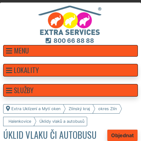
800 66 88 88
MENU
LOKALITY
SLUŽBY
Extra Uklízení a Mytí oken
Zlínský kraj
okres Zlín
Halenkovice
Úklidy vlaků a autobusů
ÚKLID VLAKU ČI AUTOBUSU
Objednat