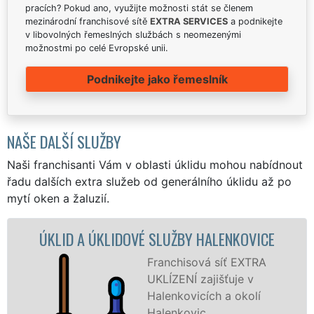
pracích? Pokud ano, využijte možnosti stát se členem
mezinárodní franchisové sítě
EXTRA SERVICES
a podnikejte
v libovolných řemeslných službách s neomezenými
možnostmi po celé Evropské unii.
Podnikejte jako řemeslník
NAŠE DALŠÍ SLUŽBY
Naši franchisanti Vám v oblasti úklidu mohou nabídnout
řadu dalších extra služeb od generálního úklidu až po
mytí oken a žaluzií.
LIDOVÉ SLUŽBY HALENKOVICE
ÚKLIDOV
Franchisová síť EXTRA
UKLÍZENÍ zajišťuje v
Halenkovicích a okolí
Halenkovic