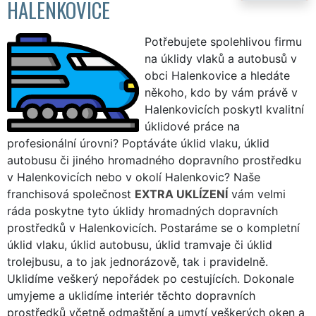
HALENKOVICE
Potřebujete spolehlivou firmu
na úklidy vlaků a autobusů v
obci Halenkovice a hledáte
někoho, kdo by vám právě v
Halenkovicích poskytl kvalitní
úklidové práce na
profesionální úrovni? Poptáváte úklid vlaku, úklid
autobusu či jiného hromadného dopravního prostředku
v Halenkovicích nebo v okolí Halenkovic? Naše
franchisová společnost
EXTRA UKLÍZENÍ
vám velmi
ráda poskytne tyto úklidy hromadných dopravních
prostředků v Halenkovicích. Postaráme se o kompletní
úklid vlaku, úklid autobusu, úklid tramvaje či úklid
trolejbusu, a to jak jednorázově, tak i pravidelně.
Uklidíme veškerý nepořádek po cestujících. Dokonale
umyjeme a uklidíme interiér těchto dopravních
prostředků včetně odmaštění a umytí veškerých oken a