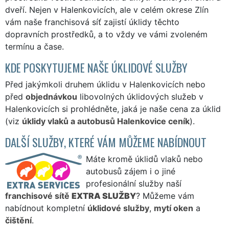
dveří. Nejen v Halenkovicích, ale v celém okrese Zlín
vám naše franchisová síť zajistí úklidy těchto
dopravních prostředků, a to vždy ve vámi zvoleném
termínu a čase.
KDE POSKYTUJEME NAŠE ÚKLIDOVÉ SLUŽBY
Před jakýmkoli druhem úklidu v Halenkovicích nebo
před
objednávkou
libovolných úklidových služeb v
Halenkovicích si prohlédněte, jaká je naše cena za úklid
(viz
úklidy vlaků a autobusů Halenkovice ceník
).
DALŠÍ SLUŽBY, KTERÉ VÁM MŮŽEME NABÍDNOUT
Máte kromě úklidů vlaků nebo
autobusů zájem i o jiné
profesionální služby naší
franchisové sítě
EXTRA SLUŽBY
? Můžeme vám
nabídnout kompletní
úklidové služby
,
mytí oken
a
čištění
.