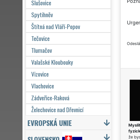
Pozn
Slušovice
Spytihněv
Urgen
Štítná nad Vláří-Popov
Tečovice
Odeslá
Tlumačov
Valašské Kloubouky
Vizovice
Vlachovice
Zádveřice-Raková
Želechovice nad Dřevnicí
EVROPSKÁ UNIE
Myslít
fyzic
SLOVENSKO
že bys