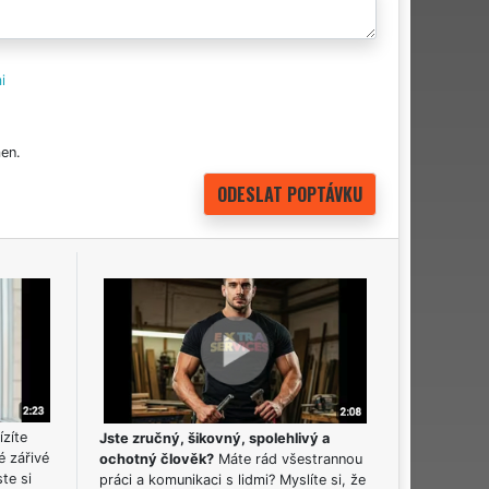
i
en.
ízíte
Jste zručný, šikovný, spolehlivý a
é zářivé
ochotný člověk?
Máte rád všestrannou
ste si
práci a komunikaci s lidmi? Myslíte si, že