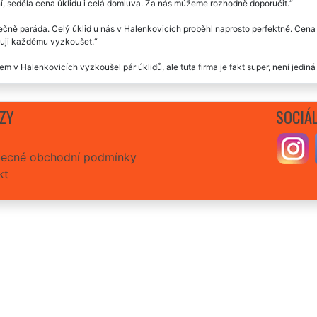
í, seděla cena úklidu i celá domluva. Za nás můžeme rozhodně doporučit.
čně paráda. Celý úklid u nás v Halenkovicích proběhl naprosto perfektně. Cena s
uji každému vyzkoušet.
em v Halenkovicích vyzkoušel pár úklidů, ale tuta firma je fakt super, není jedin
stá spokojenost s úklidem v Halenkovicích. Společnost EXTRA UKLÍZENÍ můžu vř
 určitě je nevyměníme.
ZY
SOCIÁL
ecné obchodní podmínky
kt