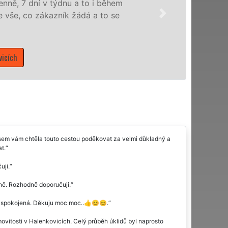
nabízíme pro všechny obchodní společnosti
domácnosti v celém Zlínském kraji s jistot
Mám zájem o úklidové služby v Halenkovicí
 jsem vám chtěla touto cestou poděkovat za velmi důkladný a
t.
uji.
elně. Rozhodně doporučuji.
ně spokojená. Děkuju moc moc..👍😊😊.
movitosti v Halenkovicích. Celý průběh úklidů byl naprosto