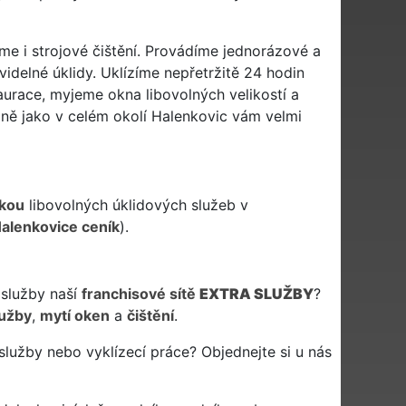
eme i strojové čištění. Provádíme jednorázové a
avidelné úklidy. Uklízíme nepřetržitě 24 hodin
taurace, myjeme okna libovolných velikostí a
jně jako v celém okolí Halenkovic vám velmi
kou
libovolných úklidových služeb v
Halenkovice ceník
).
 služby naší
franchisové sítě
EXTRA SLUŽBY
?
lužby
,
mytí oken
a
čištění
.
služby nebo vyklízecí práce? Objednejte si u nás