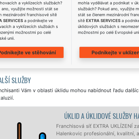
hovacích a vyklízecích službách?
mohla vydělávat a podnikat v úk
ano, využijte možnosti stát se
službách? Pokud ano, využijte 
m mezinárodní franchisové sítě
stát se členem mezinárodní fran
A SERVICES
a podnikejte ve
sítě
EXTRA SERVICES
a podnike
acích a vyklízecích službách s
úklidových službách s neomeze
zenými možnostmi po celé
možnostmi po celé Evropské uni
ké unii.
Podnikejte ve stěhování
Podnikejte v uklízen
ALŠÍ SLUŽBY
nchisanti Vám v oblasti úklidu mohou nabídnout řadu dalšíc
aluzií.
NKOVICE
je v Halenkovicích a okolí
evný úklid pro firmy i jednotlivce.