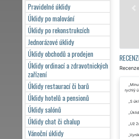
Poskytujeme náš servis 24 hodin denně,
Pravidelné úklidy
víkendů či státních svátků. Uklidíme vš
Úklidy po malování
zárukou kvalitně odvedené práce.
Úklidy po rekonstrukcích
Mám zájem o úklid v Halenkovicíc
Jednorázové úklidy
Úklidy obchodů a prodejen
RECENZ
Úklidy ordinací a zdravotnických
Recenze 
zařízení
Úklidy restaurací či barů
Minul
rychlý ú
Úklidy hotelů a pensionů
S úkl
Úklidy salónů
Úklid
Úklidy chat či chalup
Už 2x
Vánoční úklidy
Vynik