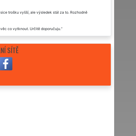
ice trošku vyšší, ale výsledek stál za to. Rozhodně
á věc co vytknout. Určitě doporučuju.
ele doporučit každému. Naší rodině už zajišťuje veškeré
NÍ SÍTĚ