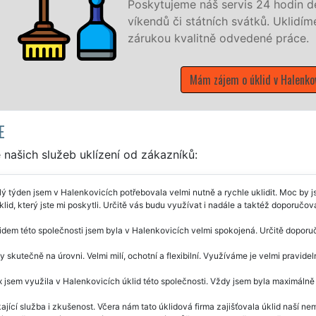
 7 dní v týdnu a to i během
e, co zákazník žádá a to se
h
E
našich služeb uklízení od zákazníků:
ý týden jsem v Halenkovicích potřebovala velmi nutně a rychle uklidit. Moc by
klid, který jste mi poskytli. Určitě vás budu využívat i nadále a taktéž doporučova
idem této společnosti jsem byla v Halenkovicích velmi spokojená. Určitě doporuč
y skutečně na úrovni. Velmi milí, ochotní a flexibilní. Využíváme je velmi pravid
 jsem využila v Halenkovicích úklid této společnosti. Vždy jsem byla maximál
ající služba i zkušenost. Včera nám tato úklidová firma zajišťovala úklid naší ne