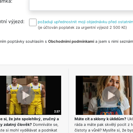
ámka
tní výjezd
požaduji upřednostnit moji objednávku před ostatním
(je účtován poplatek za urgentní výjezd 2 500 Kč)
ním poptávky souhlasím s
Obchodními podmínkami
a jsem s nimi seznám
e si, že jste spolehlivý, zručný a
Máte cit a sklony k úklidům?
Ukl
ky zdatný člověk?
Domníváte se,
ráda a máte pak skvělý pocit z t
te si mohl vydělávat a podnikat
čistoty a vůně? Myslíte si, že by