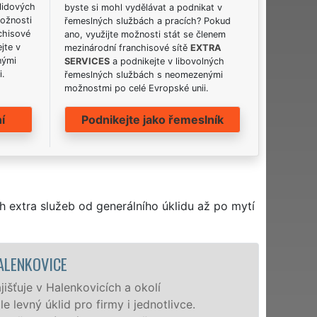
lidových
byste si mohl vydělávat a podnikat v
možnosti
řemeslných službách a pracích? Pokud
chisové
ano, využijte možnosti stát se členem
jte v
mezinárodní franchisové sítě
EXTRA
nými
SERVICES
a podnikejte v libovolných
i.
řemeslných službách s neomezenými
možnostmi po celé Evropské unii.
í
Podnikejte jako řemeslník
h extra služeb od generálního úklidu až po mytí
ÚKLIDOVÁ SLUŽBA A ČINNOSTI HALE
Naše společnost EXTRA UKLÍZENÍ poskytu
profesionální úklidové služby NON-STOP.