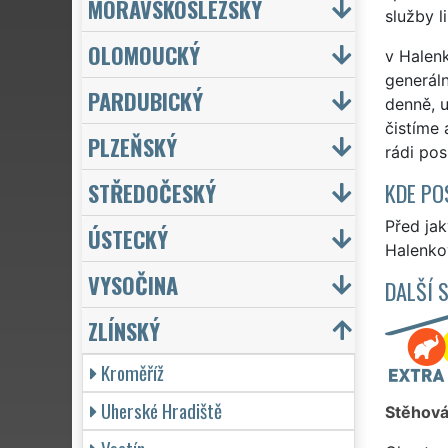
MORAVSKOSLEZSKÝ
služby l
OLOMOUCKÝ
v Halenk
generáln
PARDUBICKÝ
denně, u
čistíme 
PLZEŇSKÝ
rádi pos
STŘEDOČESKÝ
KDE PO
Před ja
ÚSTECKÝ
Halenkov
VYSOČINA
DALŠÍ 
ZLÍNSKÝ
Kroměříž
Uherské Hradiště
Stěhová