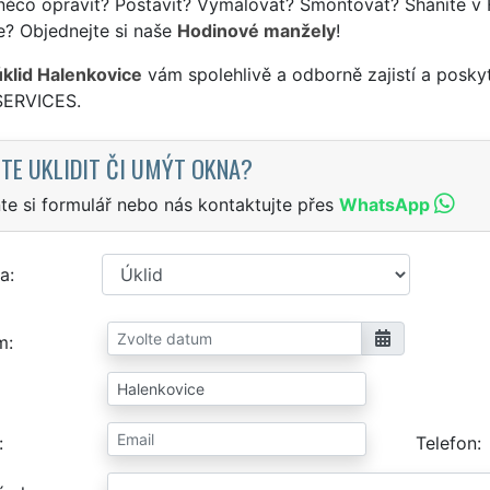
něco opravit? Postavit? Vymalovat? Smontovat? Sháníte v 
e? Objednejte si naše
Hodinové manžely
!
úklid Halenkovice
vám spolehlivě a odborně zajistí a posky
SERVICES.
TE UKLIDIT ČI UMÝT OKNA?
te si formulář nebo nás kontaktujte přes
WhatsApp
a
m
Telefon