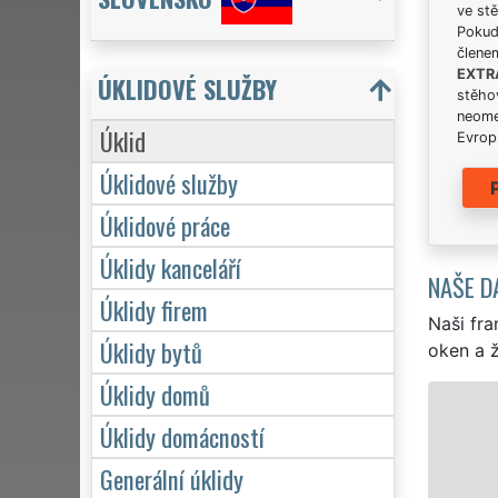
ve stě
Pokud 
člene
EXTR
ÚKLIDOVÉ SLUŽBY
stěhov
neome
Úklid
Evrops
Úklidové služby
Úklidové práce
Úklidy kanceláří
NAŠE D
Úklidy firem
Naši fra
Úklidy bytů
oken a ž
Úklidy domů
ÚKLID A ÚKLIDOVÉ SLUŽBY HALE
Úklidy domácností
Franchisová síť EXTRA UKLÍZENÍ zajišťu
Generální úklidy
Halenkovic profesionální, kvalitní, ale l