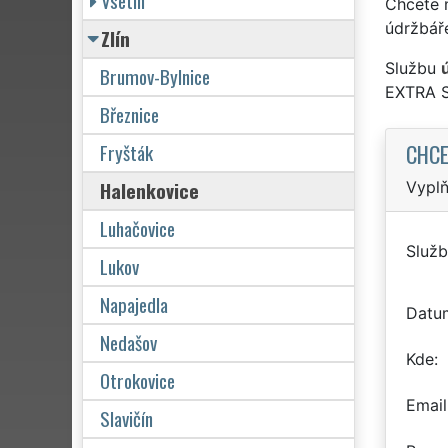
Vsetín
Chcete 
údržbář
Zlín
Službu
Brumov-Bylnice
EXTRA 
Březnice
CHCE
Fryšták
Halenkovice
Vyplň
Luhačovice
Služb
Lukov
Napajedla
Datu
Nedašov
Kde
Otrokovice
Email
Slavičín