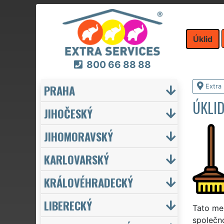
Úklid
800 66 88 88
PRAHA
Extra 
ÚKLID
JIHOČESKÝ
JIHOMORAVSKÝ
KARLOVARSKÝ
KRÁLOVÉHRADECKÝ
LIBERECKÝ
Tato me
společno