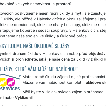
ibovolně velkých nemovitostí a prostorů.
ovicích poskytujeme nejen ruční úklidy a mytí, ale zajišťuj
í úklidy, ale běžně v Halenkovicích a okolí zajišťujeme i pr
klízíme domácnosti, uklízíme chaty i chalupy, uklízíme res
a tepujeme koberce i sedací soupravy. v Halenkovicích, ste
kytneme naše spolehlivé úklidy a úklidové práce.
SKYTUJEME NAŠE ÚKLIDOVÉ SLUŽBY
kýmkoli druhem úklidu v Halenkovicích nebo před
objednáv
icích si prohlédněte, jaká je naše cena za úklid (viz
úklid 
SLUŽBY, KTERÉ VÁM MŮŽEME NABÍDNOUT
Máte kromě úklidu zájem i o jiné profesionální
Můžeme vám nabídnout kompletní
úklidové s
Měli byste v Halenkovicích zájem o stěhovací 
ní
nebo
Vyklízení
!