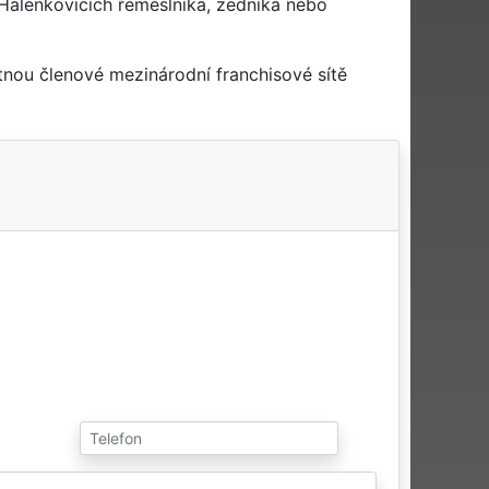
Halenkovicích řemeslníka, zedníka nebo
tnou členové mezinárodní franchisové sítě