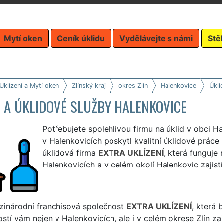
Mytí oken
Ceník úklidu
Vydělávejte s námi
Stě
Uklízení a Mytí oken
Zlínský kraj
okres Zlín
Halenkovice
Úkli
 A ÚKLIDOVÉ SLUŽBY HALENKOVICE
Potřebujete spolehlivou firmu na úklid v obci 
v Halenkovicích poskytl kvalitní úklidové práce 
úklidová firma
EXTRA UKLÍZENÍ
, která funguje
Halenkovicích a v celém okolí Halenkovic zajistí 
zinárodní franchisová společnost
EXTRA UKLÍZENÍ
, která
stí vám nejen v Halenkovicích, ale i v celém okrese Zlín zaj