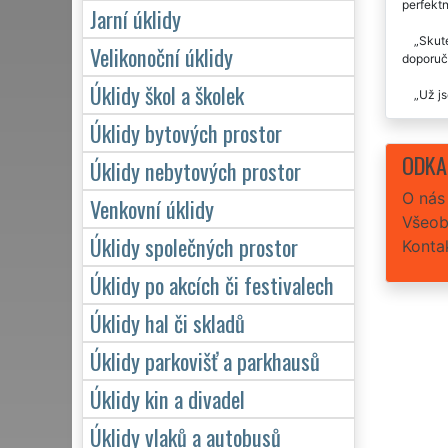
perfektn
Jarní úklidy
Skute
Velikonoční úklidy
doporuč
Úklidy škol a školek
Už js
Úklidy bytových prostor
Napro
úklidy a
ODKA
Úklidy nebytových prostor
O nás
Venkovní úklidy
Všeob
Úklidy společných prostor
Konta
Úklidy po akcích či festivalech
Úklidy hal či skladů
Úklidy parkovišť a parkhausů
Úklidy kin a divadel
Úklidy vlaků a autobusů