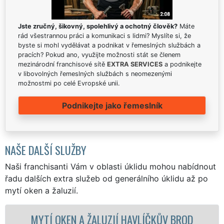
Jste zručný, šikovný, spolehlivý a ochotný člověk?
Máte
rád všestrannou práci a komunikaci s lidmi? Myslíte si, že
byste si mohl vydělávat a podnikat v řemeslných službách a
pracích? Pokud ano, využijte možnosti stát se členem
mezinárodní franchisové sítě
EXTRA SERVICES
a podnikejte
v libovolných řemeslných službách s neomezenými
možnostmi po celé Evropské unii.
Podnikejte jako řemeslník
NAŠE DALŠÍ SLUŽBY
Naši franchisanti Vám v oblasti úklidu mohou nabídnout
řadu dalších extra služeb od generálního úklidu až po
mytí oken a žaluzií.
 ŽALUZIÍ HAVLÍČKŮV BROD
MYTÍ OKENN