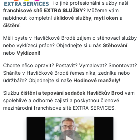
i o jiné profesionální služby naší
franchisové sítě
EXTRA SLUŽBY
? Můžeme vám
nabídnout kompletní
úklidové služby
,
mytí oken
a
čištění
.
Měli byste v Havlíčkově Brodě zájem o stěhovací služby
nebo vyklízecí práce? Objednejte si u nás
Stěhování
nebo
Vyklízení
!
Chcete něco opravit? Postavit? Vymalovat? Smontovat?
Sháníte v Havlíčkově Brodě řemeslníka, zedníka nebo
údržbáře? Objednejte si naše
Hodinové manžely
!
Službu
čištění a tepování sedaček Havlíčkův Brod
vám
spolehlivě a odborně zajistí a poskytnou členové
mezinárodní franchisové sítě EXTRA SERVICES.