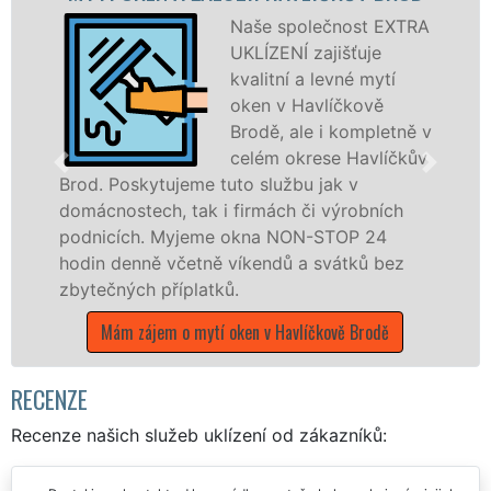
HAVL
Naše společnost EXTRA
UKLÍZENÍ zajišťuje
kvalitní a levné mytí
oken v Havlíčkově
Brodě, ale i kompletně v
celém okrese Havlíčkův
me tuto službu jak v
ak i firmách či výrobních
dřevěná okna a dv
jeme okna NON-STOP 24
kompletní a kvalit
etně víkendů a svátků bez
okrese Havlíčkův 
latků.
franchisových po
UKLÍZENÍ, a to i 
mytí oken v Havlíčkově Brodě
státních svátků.
Mám zájem o myt
Hav
RECENZE