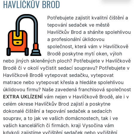
HAVLÍČKŮV BROD
Potřebujete zajistit kvalitní čištění a
tepování sedaček ve městě
Havlíčkův Brod a sháníte spolehlivou
a profesionální úklidovou
společnost, která vám v Havlíčkově
Brodě poskytne mytí oken, výloh
nebo jiných skleněných ploch? Potřebujete v Havlíčkově
Brodě či v okolí vyčistit sedací soupravu? Potřebujete v
Havlíčkově Brodě vytepovat sedačku, vytepovat
matrace nebo vytepovat křesla a hledáte spolehlivou
úklidovou firmu? Naše zavedená franchisová společnost
EXTRA UKLÍZENÍ
vám nejen v Havlíčkově Brodě, ale i v
celém okrese Havlíčkův Brod zajistí a poskytne
dokonalé čištění a tepování sedaček a sedacích
souprav, a to jak ve vašich domácnostech, tak i ve
vašich kancelářích či firmách. kraji Vysočina vám
kdykoli zajistíme vyčištění sedaček nebo vyčištění