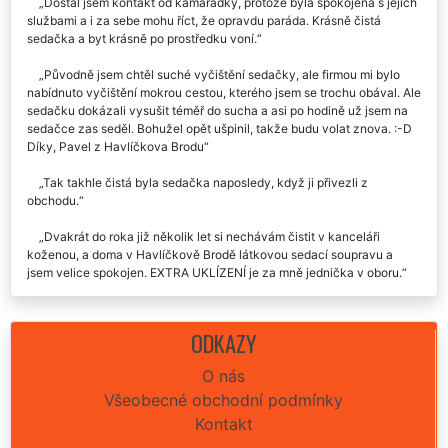
Recenze našich služeb uklízení od zákazníků:
Dostal jsem kontakt od kamarádky, protože byla spokojená s jejich
službami a i za sebe mohu říct, že opravdu paráda. Krásně čistá
sedačka a byt krásně po prostředku voní.
Původně jsem chtěl suché vyčištění sedačky, ale firmou mi bylo
nabídnuto vyčištění mokrou cestou, kterého jsem se trochu obával. Ale
sedačku dokázali vysušit téměř do sucha a asi po hodině už jsem na
sedačce zas seděl. Bohužel opět ušpinil, takže budu volat znova. :-D
Díky, Pavel z Havlíčkova Brodu
Tak takhle čistá byla sedačka naposledy, když ji přivezli z
obchodu.
Dvakrát do roka již několik let si nechávám čistit v kanceláři
koženou, a doma v Havlíčkově Brodě látkovou sedací soupravu a
jsem velice spokojen. EXTRA UKLÍZENÍ je za mně jednička v oboru.
2x do roka si necháváme čistit sedačku a vždy máme krásně čistou
a provoněný celý byt.
ODKAZY
v Havlíčkově Brodě jsme si nechali vyčistit sedačku a rozhodně