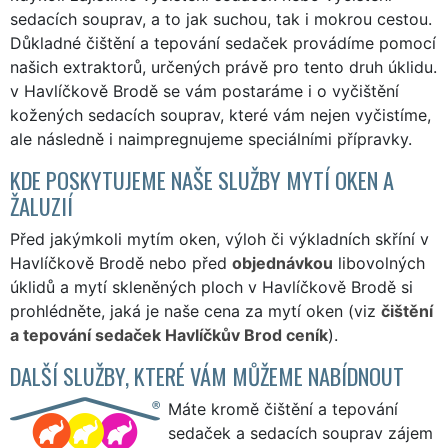
sedacích souprav, a to jak suchou, tak i mokrou cestou.
Důkladné čištění a tepování sedaček provádíme pomocí
našich extraktorů, určených právě pro tento druh úklidu.
v Havlíčkově Brodě se vám postaráme i o vyčištění
kožených sedacích souprav, které vám nejen vyčistíme,
ale následně i naimpregnujeme speciálními přípravky.
KDE POSKYTUJEME NAŠE SLUŽBY MYTÍ OKEN A
ŽALUZIÍ
Před jakýmkoli mytím oken, výloh či výkladních skříní v
Havlíčkově Brodě nebo před
objednávkou
libovolných
úklidů a mytí skleněných ploch v Havlíčkově Brodě si
prohlédněte, jaká je naše cena za mytí oken (viz
čištění
a tepování sedaček Havlíčkův Brod ceník
).
DALŠÍ SLUŽBY, KTERÉ VÁM MŮŽEME NABÍDNOUT
Máte kromě čištění a tepování
sedaček a sedacích souprav zájem