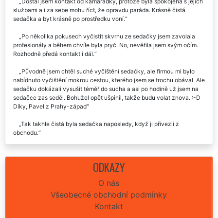
Recenze našich služeb uklízení od zákazníků:
Dostal jsem kontakt od kamarádky, protože byla spokojená s jejich
službami a i za sebe mohu říct, že opravdu paráda. Krásně čistá
sedačka a byt krásně po prostředku voní.
Po několika pokusech vyčistit skvrnu ze sedačky jsem zavolala
profesionály a během chvíle byla pryč. No, nevěřila jsem svým očím.
Rozhodně předá kontakt i dál.
Původně jsem chtěl suché vyčištění sedačky, ale firmou mi bylo
nabídnuto vyčištění mokrou cestou, kterého jsem se trochu obával. Ale
sedačku dokázali vysušit téměř do sucha a asi po hodině už jsem na
sedačce zas seděl. Bohužel opět ušpinil, takže budu volat znova. :-D
Díky, Pavel z Prahy-západ
Tak takhle čistá byla sedačka naposledy, když ji přivezli z
obchodu.
Dvakrát do roka již několik let si nechávám čistit v kanceláři
koženou, a doma na Praze-západ látkovou sedací soupravu a jsem
ODKAZY
velice spokojen. EXTRA UKLÍZENÍ je za mně jednička v oboru.