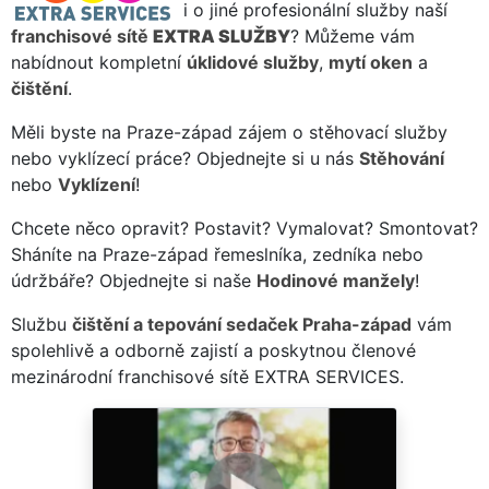
i o jiné profesionální služby naší
franchisové sítě
EXTRA SLUŽBY
? Můžeme vám
nabídnout kompletní
úklidové služby
,
mytí oken
a
čištění
.
Měli byste na Praze-západ zájem o stěhovací služby
nebo vyklízecí práce? Objednejte si u nás
Stěhování
nebo
Vyklízení
!
Chcete něco opravit? Postavit? Vymalovat? Smontovat?
Sháníte na Praze-západ řemeslníka, zedníka nebo
údržbáře? Objednejte si naše
Hodinové manžely
!
Službu
čištění a tepování sedaček Praha-západ
vám
spolehlivě a odborně zajistí a poskytnou členové
mezinárodní franchisové sítě EXTRA SERVICES.