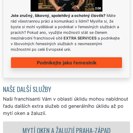
Jste zručný, šikovný, spolehlivý a ochotný člověk?
Máte
rád všestrannou práci a komunikaci s lidmi? Myslíte si, že
byste si mohl vydělávat a podnikat v řemeslných službách a
pracích? Pokud ano, využijte možnosti stát se členem
mezinárodní franchisové sítě
EXTRA SERVICES
a podnikejte
v libovolných řemeslných službách s neomezenými
možnostmi po celé Evropské unii.
Podnikejte jako řemeslník
NAŠE DALŠÍ SLUŽBY
Naši franchisanti Vám v oblasti úklidu mohou nabídnout
řadu dalších extra služeb od generálního úklidu až po
mytí oken a žaluzií.
A ŽALUZIÍ PRAHA-ZÁPAD
MYTÍ OKENNÍCH