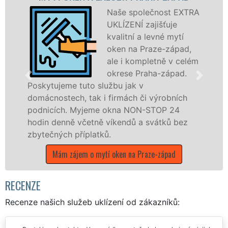
Naše společnost EXTRA
UKLÍZENÍ zajišťuje
kvalitní a levné mytí
oken na Praze-západ,
ale i kompletně v celém
okrese Praha-západ.
o službu jak v
ak i firmách či výrobních
dřevěná okna a dv
jeme okna NON-STOP 24
kompletní a kvalit
etně víkendů a svátků bez
okrese Praha-zápa
latků.
franchisových po
UKLÍZENÍ, a to i 
o mytí oken na Praze-západ
státních svátků.
Mám zájem o mytí ok
RECENZE