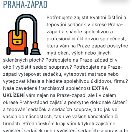
PRAHA-ZÁPAD
Potřebujete zajistit kvalitní čištění a
tepování sedaček v okrese Praha-
západ a sháníte spolehlivou a
profesionální úklidovou společnost,
která vám na Praze-západ poskytne
mytí oken, výloh nebo jiných
skleněných ploch? Potřebujete na Praze-západ či v
okolí vyčistit sedací soupravu? Potřebujete na Praze-
západ vytepovat sedačku, vytepovat matrace nebo
vytepovat křesla a hledáte spolehlivou úklidovou firmu?
Naše zavedená franchisová společnost
EXTRA
UKLÍZENÍ
vám nejen na Praze-západ, ale i v celém
okrese Praha-západ zajistí a poskytne dokonalé čištění
a tepování sedaček a sedacích souprav, a to jak ve
vašich domácnostech, tak i ve vašich kancelářích či
firmách. Středočeském kraji vám kdykoli zajistíme
vyčištění sedaček nebo vyčištění sedacích souprav, a to