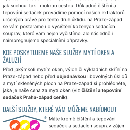
jak suchou, tak i mokrou cestou. Důkladné čištění a
tepování sedaček provádíme pomocí našich extraktorů,
určených právě pro tento druh úklidu. na Praze-západ
se vám postaráme i o vyčištění kožených sedacích
souprav, které vám nejen vyčistíme, ale následně i
naimpregnujeme speciálními přípravky.
KDE POSKYTUJEME NAŠE SLUŽBY MYTÍ OKEN A
ŽALUZIÍ
Před jakýmkoli mytím oken, výloh či výkladních skříní na
Praze-západ nebo před
objednávkou
libovolných úklidů
a mytí skleněných ploch na Praze-západ si prohlédněte,
jaká je naše cena za mytí oken (viz
čištění a tepování
sedaček Praha-západ ceník
).
DALŠÍ SLUŽBY, KTERÉ VÁM MŮŽEME NABÍDNOUT
Máte kromě čištění a tepování
sedaček a sedacích souprav zájem