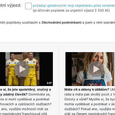
tní výjezd
požaduji upřednostnit moji objednávku před ostatním
(je účtován poplatek za urgentní výjezd 2 500 Kč)
ním poptávky souhlasím s
Obchodními podmínkami
a jsem s nimi seznám
e si, že jste spolehlivý, zručný a
Máte cit a sklony k úklidům?
Ukl
ky zdatný člověk?
Domníváte se,
ráda a máte pak skvělý pocit z t
te si mohl vydělávat a podnikat
čistoty a vůně? Myslíte si, že by
hovacích a vyklízecích službách?
mohla vydělávat a podnikat v úk
ano, využijte možnosti stát se
službách? Pokud ano, využijte 
m mezinárodní franchisové sítě
stát se členem mezinárodní fran