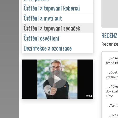
Čištění a tepování koberců
Čištění a mytí aut
Čištění a tepování sedaček
RECENZ
Čištění osvětlení
Recenze 
Dezinfekce a ozonizace
Po ně
předá ko
Dosta
krásně p
Původ
dokázali
Lípy
Tak t
Dvakr