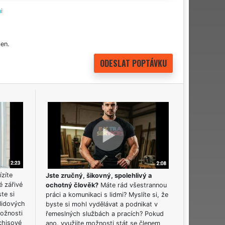
i
en.
ízíte
Jste zručný, šikovný, spolehlivý a
é zářivé
ochotný člověk?
Máte rád všestrannou
ste si
práci a komunikaci s lidmi? Myslíte si, že
lidových
byste si mohl vydělávat a podnikat v
možnosti
řemeslných službách a pracích? Pokud
chisové
ano, využijte možnosti stát se členem