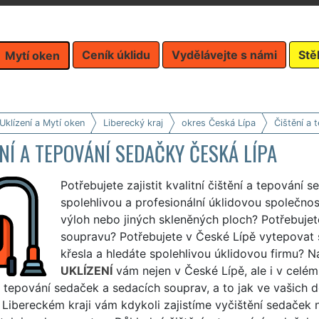
Ceník úklidu
Vydělávejte s námi
Stě
Mytí oken
Uklízení a Mytí oken
Liberecký kraj
okres Česká Lípa
Čištění a 
NÍ A TEPOVÁNÍ SEDAČKY ČESKÁ LÍPA
Potřebujete zajistit kvalitní čištění a tepování
spolehlivou a profesionální úklidovou společno
výloh nebo jiných skleněných ploch? Potřebujete
soupravu? Potřebujete v České Lípě vytepovat
křesla a hledáte spolehlivou úklidovou firmu?
UKLÍZENÍ
vám nejen v České Lípě, ale i v celém
a tepování sedaček a sedacích souprav, a to jak ve vašich d
 Libereckém kraji vám kdykoli zajistíme vyčištění sedaček 