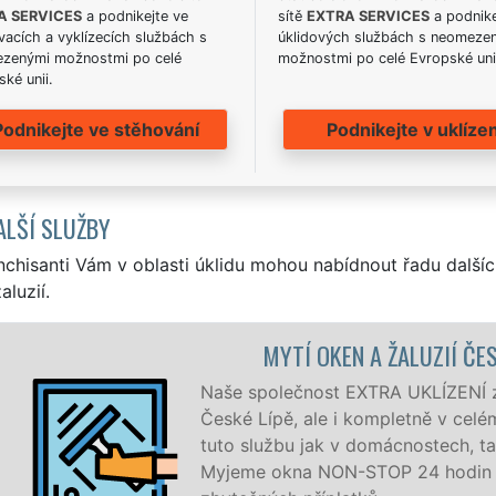
A SERVICES
a podnikejte ve
sítě
EXTRA SERVICES
a podnike
acích a vyklízecích službách s
úklidových službách s neomeze
zenými možnostmi po celé
možnostmi po celé Evropské uni
ké unii.
Podnikejte ve stěhování
Podnikejte v uklízen
ALŠÍ SLUŽBY
nchisanti Vám v oblasti úklidu mohou nabídnout řadu dalšíc
aluzií.
MYTÍ OKEN A ŽALUZIÍ ČES
Naše společnost EXTRA UKLÍZENÍ zaj
České Lípě, ale i kompletně v cel
tuto službu jak v domácnostech, tak
Myjeme okna NON-STOP 24 hodin d