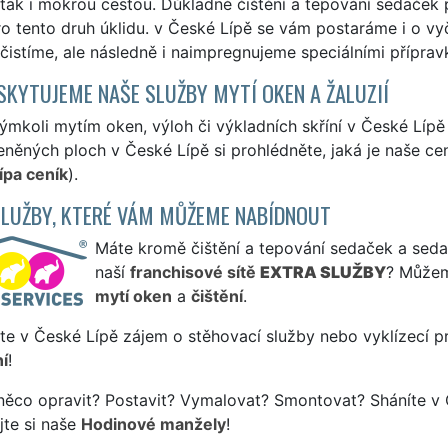
tak i mokrou cestou. Důkladné čištění a tepování sedaček
o tento druh úklidu. v České Lípě se vám postaráme i o vy
čistíme, ale následně i naimpregnujeme speciálními příprav
SKYTUJEME NAŠE SLUŽBY MYTÍ OKEN A ŽALUZIÍ
ýmkoli mytím oken, výloh či výkladních skříní v České Líp
eněných ploch v České Lípě si prohlédněte, jaká je naše ce
ípa ceník
).
SLUŽBY, KTERÉ VÁM MŮŽEME NABÍDNOUT
Máte kromě čištění a tepování sedaček a sedac
naší
franchisové sítě
EXTRA SLUŽBY
? Můžem
mytí oken
a
čištění
.
te v České Lípě zájem o stěhovací služby nebo vyklízecí p
í
!
něco opravit? Postavit? Vymalovat? Smontovat? Sháníte v 
jte si naše
Hodinové manžely
!