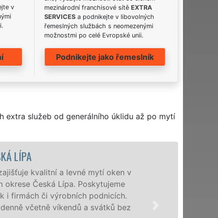
jte v
mezinárodní franchisové sítě
EXTRA
nými
SERVICES
a podnikejte v libovolných
i.
řemeslných službách s neomezenými
možnostmi po celé Evropské unii.
í
Podnikejte jako řemeslník
h extra služeb od generálního úklidu až po mytí
KÁ LÍPA
išťuje kvalitní a levné mytí oken v
ém okrese Česká Lípa. Poskytujeme
 i firmách či výrobních podnicích.
enně včetně víkendů a svátků bez