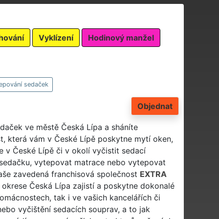
hování
Vyklízení
Hodinový manžel
tepování sedaček
Objednat
 sedaček ve městě Česká Lípa a sháníte
st, která vám v České Lípě poskytne mytí oken,
 v České Lípě či v okolí vyčistit sedací
 sedačku, vytepovat matrace nebo vytepovat
 Naše zavedená franchisová společnost
EXTRA
 okrese Česká Lípa zajistí a poskytne dokonalé
omácnostech, tak i ve vašich kancelářích či
nebo vyčištění sedacích souprav, a to jak