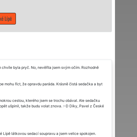
é Lípě
 chvíle byla pryč. No, nevěřila jsem svým očím. Rozhodně
be mohu říct, že opravdu paráda. Krásně čistá sedačka a byt
mokrou cestou, kterého jsem se trochu obával. Ale sedačku
pět ušpinil, takže budu volat znova. :-D Díky, Pavel z České
ké Lípě látkovou sedací soupravu a jsem velice spokojen.