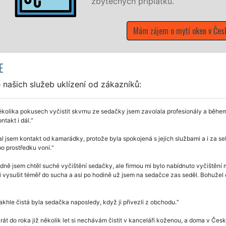
zbytečných příplatků.
Mám zájem o mytí oken v Česk
E
našich služeb uklízení od zákazníků:
kolika pokusech vyčistit skvrnu ze sedačky jsem zavolala profesionály a během
ntakt i dál.
l jsem kontakt od kamarádky, protože byla spokojená s jejich službami a i za se
o prostředku voní.
ně jsem chtěl suché vyčištění sedačky, ale firmou mi bylo nabídnuto vyčištění 
 vysušit téměř do sucha a asi po hodině už jsem na sedačce zas seděl. Bohužel o
akhle čistá byla sedačka naposledy, když ji přivezli z obchodu.
át do roka již několik let si nechávám čistit v kanceláři koženou, a doma v Čes