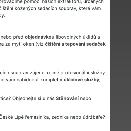
 provádíme pomocí našich extraktorů, určených
čištění kožených sedacích souprav, které vám
ky.
ě nebo před
objednávkou
libovolných úklidů a
na za mytí oken (viz
čištění a tepování sedaček
ích souprav zájem i o jiné profesionální služby
e vám nabídnout kompletní
úklidové služby
,
ráce? Objednejte si u nás
Stěhování
nebo
České Lípě řemeslníka, zedníka nebo údržbáře?