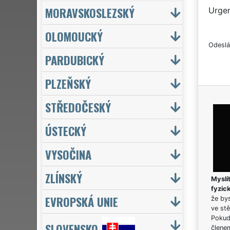
MORAVSKOSLEZSKÝ
Urgen
OLOMOUCKÝ
Odeslá
PARDUBICKÝ
PLZEŇSKÝ
STŘEDOČESKÝ
ÚSTECKÝ
VYSOČINA
ZLÍNSKÝ
Myslít
fyzic
EVROPSKÁ UNIE
že bys
ve stě
Pokud 
SLOVENSKO
člene