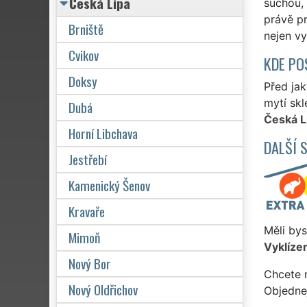
Česká Lípa
suchou, 
právě pr
Brniště
nejen vy
Cvikov
KDE PO
Doksy
Před jak
mytí skl
Dubá
Česká L
Horní Libchava
DALŠÍ 
Jestřebí
Kamenický Šenov
Kravaře
Měli bys
Mimoň
Vyklízen
Nový Bor
Chcete 
Nový Oldřichov
Objedne