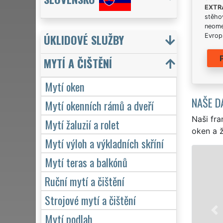
EXTR
stěhov
neome
ÚKLIDOVÉ SLUŽBY
Evrops
MYTÍ A ČIŠTĚNÍ
Mytí oken
NAŠE D
Mytí okenních rámů a dveří
Naši fra
Mytí žaluzií a rolet
oken a ž
Mytí výloh a výkladních skříní
Mytí teras a balkónů
Ruční mytí a čištění
Strojové mytí a čištění
Mytí podlah