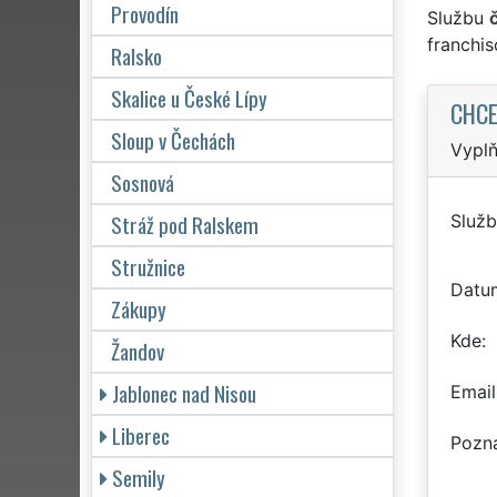
Provodín
Službu
franchi
Ralsko
Skalice u České Lípy
CHCE
Sloup v Čechách
Vyplň
Sosnová
Stráž pod Ralskem
Služb
Stružnice
Datu
Zákupy
Kde
Žandov
Jablonec nad Nisou
Email
Liberec
Pozn
Semily