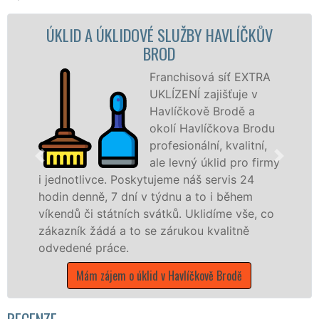
ÚKLIDOVÁ SLUŽBA A ČINNOSTI
HAVLÍČKŮV BROD
Naše společnost EXTRA
UKLÍZENÍ poskytuje v
Havlíčkově Brodě
veškeré profesionální
úklidové služby NON-
STOP. Levné úklidové
služby nabízíme pro všechny obchodní
společnosti, státní podniky, ale i domácnosti
v celém kraji Vysočina s jistotou čistoty.
Mám zájem o úklidové služby v Havlíčkově Brodě
RECENZE