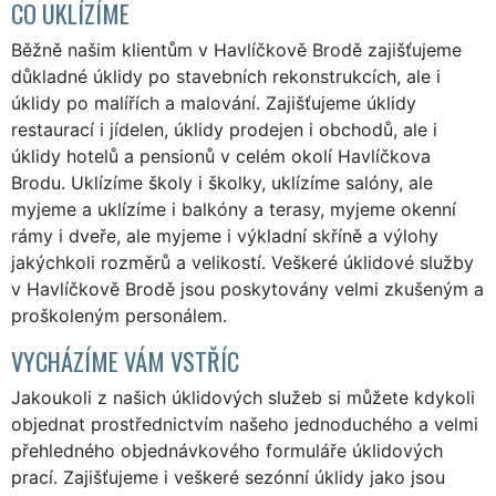
CO UKLÍZÍME
Běžně našim klientům v Havlíčkově Brodě zajišťujeme
důkladné úklidy po stavebních rekonstrukcích, ale i
úklidy po malířích a malování. Zajišťujeme úklidy
restaurací i jídelen, úklidy prodejen i obchodů, ale i
úklidy hotelů a pensionů v celém okolí Havlíčkova
Brodu. Uklízíme školy i školky, uklízíme salóny, ale
myjeme a uklízíme i balkóny a terasy, myjeme okenní
rámy i dveře, ale myjeme i výkladní skříně a výlohy
jakýchkoli rozměrů a velikostí. Veškeré úklidové služby
v Havlíčkově Brodě jsou poskytovány velmi zkušeným a
proškoleným personálem.
VYCHÁZÍME VÁM VSTŘÍC
Jakoukoli z našich úklidových služeb si můžete kdykoli
objednat prostřednictvím našeho jednoduchého a velmi
přehledného objednávkového formuláře úklidových
prací. Zajišťujeme i veškeré sezónní úklidy jako jsou