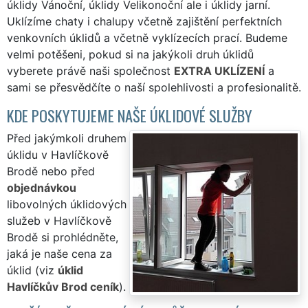
úklidy Vánoční, úklidy Velikonoční ale i úklidy jarní.
Uklízíme chaty i chalupy včetně zajištění perfektních
venkovních úklidů a včetně vyklízecích prací. Budeme
velmi potěšeni, pokud si na jakýkoli druh úklidů
vyberete právě naši společnost
EXTRA UKLÍZENÍ
a
sami se přesvědčíte o naší spolehlivosti a profesionalitě.
KDE POSKYTUJEME NAŠE ÚKLIDOVÉ SLUŽBY
Před jakýmkoli druhem
úklidu v Havlíčkově
Brodě nebo před
objednávkou
libovolných úklidových
služeb v Havlíčkově
Brodě si prohlédněte,
jaká je naše cena za
úklid (viz
úklid
Havlíčkův Brod ceník
).