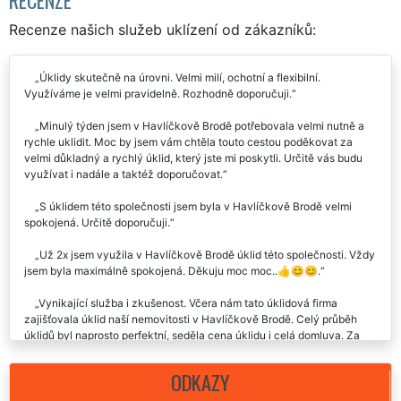
Recenze našich služeb uklízení od zákazníků:
Úklidy skutečně na úrovni. Velmi milí, ochotní a flexibilní.
Využíváme je velmi pravidelně. Rozhodně doporučuji.
Minulý týden jsem v Havlíčkově Brodě potřebovala velmi nutně a
rychle uklidit. Moc by jsem vám chtěla touto cestou poděkovat za
velmi důkladný a rychlý úklid, který jste mi poskytli. Určitě vás budu
využívat i nadále a taktéž doporučovat.
S úklidem této společnosti jsem byla v Havlíčkově Brodě velmi
spokojená. Určitě doporučuji.
Už 2x jsem využila v Havlíčkově Brodě úklid této společnosti. Vždy
jsem byla maximálně spokojená. Děkuju moc moc..👍😊😊.
Vynikající služba i zkušenost. Včera nám tato úklidová firma
zajišťovala úklid naší nemovitosti v Havlíčkově Brodě. Celý průběh
úklidů byl naprosto perfektní, seděla cena úklidu i celá domluva. Za
nás můžeme rozhodně doporučit.
ODKAZY
Skutečně paráda. Celý úklid u nás v Havlíčkově Brodě proběhl
naprosto perfektně. Cena sice trošku vyšší, ale výsledek stál za to.