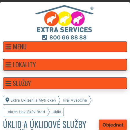
800 66 88 88
MENU
LOKALITY
SLUŽBY
Extra Uklízení a Mytí oken
kraj Vysočina
okres Havlíčkův Brod
Úklid
ÚKLID A ÚKLIDOVÉ SLUŽBY
Objednat