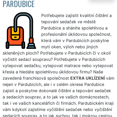
PARDUBICE
Potřebujete zajistit kvalitní čištění a
tepování sedaček ve městě
Pardubice a sháníte spolehlivou a
profesionální úklidovou společnost,
která vám v Pardubicích poskytne
mytí oken, výloh nebo jiných
skleněných ploch? Potřebujete v Pardubicích či v okolí
vyčistit sedací soupravu? Potřebujete v Pardubicích
vytepovat sedačku, vytepovat matrace nebo vytepovat
křesla a hledáte spolehlivou úklidovou firmu? Naše
zavedená franchisová společnost
EXTRA UKLÍZENÍ
vám
nejen v Pardubicích, ale i v celém okrese Pardubice
zajistí a poskytne dokonalé čištění a tepování sedaček
a sedacích souprav, a to jak ve vašich domácnostech,
tak i ve vašich kancelářích či firmách. Pardubickém kraji
vám kdykoli zajistíme vyčištění sedaček nebo vyčištění
sedacích souprav, a to jak suchou, tak i mokrou cestou.