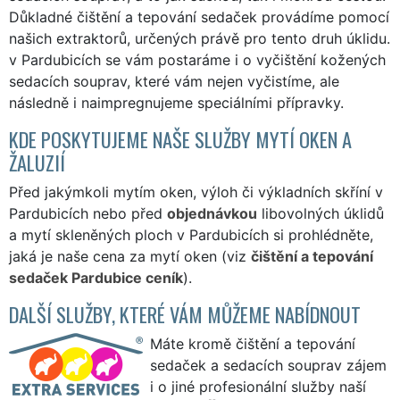
Důkladné čištění a tepování sedaček provádíme pomocí
našich extraktorů, určených právě pro tento druh úklidu.
v Pardubicích se vám postaráme i o vyčištění kožených
sedacích souprav, které vám nejen vyčistíme, ale
následně i naimpregnujeme speciálními přípravky.
KDE POSKYTUJEME NAŠE SLUŽBY MYTÍ OKEN A
ŽALUZIÍ
Před jakýmkoli mytím oken, výloh či výkladních skříní v
Pardubicích nebo před
objednávkou
libovolných úklidů
a mytí skleněných ploch v Pardubicích si prohlédněte,
jaká je naše cena za mytí oken (viz
čištění a tepování
sedaček Pardubice ceník
).
DALŠÍ SLUŽBY, KTERÉ VÁM MŮŽEME NABÍDNOUT
Máte kromě čištění a tepování
sedaček a sedacích souprav zájem
i o jiné profesionální služby naší