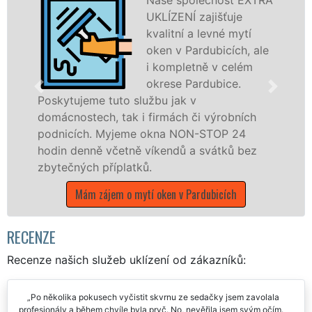
UKLÍZENÍ zajišťuje
kvalitní a levné mytí
oken v Pardubicích, ale
i kompletně v celém
okrese Pardubice.
o službu jak v
ak i firmách či výrobních
dřevěná okna a dv
jeme okna NON-STOP 24
kompletní a kvalit
etně víkendů a svátků bez
okrese Pardubice 
latků.
franchisových po
UKLÍZENÍ, a to i 
 o mytí oken v Pardubicích
státních svátků.
Mám zájem o myt
P
RECENZE
Recenze našich služeb uklízení od zákazníků: