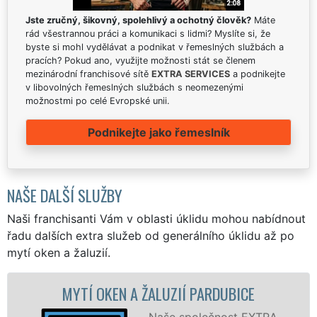
Jste zručný, šikovný, spolehlivý a ochotný člověk?
Máte
rád všestrannou práci a komunikaci s lidmi? Myslíte si, že
byste si mohl vydělávat a podnikat v řemeslných službách a
pracích? Pokud ano, využijte možnosti stát se členem
mezinárodní franchisové sítě
EXTRA SERVICES
a podnikejte
v libovolných řemeslných službách s neomezenými
možnostmi po celé Evropské unii.
Podnikejte jako řemeslník
NAŠE DALŠÍ SLUŽBY
Naši franchisanti Vám v oblasti úklidu mohou nabídnout
řadu dalších extra služeb od generálního úklidu až po
mytí oken a žaluzií.
 A ŽALUZIÍ PARDUBICE
MYTÍ OKENN
P
Naše společnost EXTRA