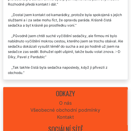
Po několika pokusech vyčistit skvrnu ze sedačky jsem zavolala
profesionály a během chvíle byla pryč. No, nevěřila jsem svým očím.
Rozhodně předá kontakt i dál.
Dostal jsem kontakt od kamarádky, protože byla spokojená s jejich
službami a i za sebe mohu říct, že opravdu paráda. Krásně čistá
sedačka a byt krásně po prostředku voní.
Původně jsem chtěl suché vyčištění sedačky, ale firmou mi bylo
nabídnuto vyčištění mokrou cestou, kterého jsem se trochu obával. Ale
sedačku dokázali vysušit téměř do sucha a asi po hodině už jsem na
sedačce zas seděl. Bohužel opět ušpinil, takže budu volat znova. :-D
Díky, Pavel z Pardubic
Tak takhle čistá byla sedačka naposledy, když ji přivezli z
obchodu.
Včera k nám do Pardubic přijela sympatická a usměvavá paní a to,
co provedla s naší sedačkou je snad zázrak. Ihned jsem nechala
ODKAZY
vyčistit i čalouněné čidle. Obojí jako nové.
O nás
Dvakrát do roka již několik let si nechávám čistit v kanceláři