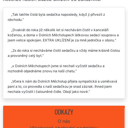
RECENZE
Recenze našich služeb uklízení od zákazníků:
Tak takhle čistá byla sedačka naposledy, když ji přivezli z
obchodu.
Dvakrát do roka již několik let si nechávám čistit v kanceláři
koženou, a doma v Dolních Měcholupech látkovou sedací soupravu a
jsem velice spokojen. EXTRA UKLÍZENÍ je za mně jednička v oboru.
2x do roka si necháváme čistit sedačku a vždy máme krásně čistou
a provoněný celý byt.
v Dolních Měcholupech jsme si nechali vyčistit sedačku a
rozhodně objednáme znovu na naši chatu.
Včera k nám do Dolních Měcholup přijela sympatická a usměvavá
paní a to, co provedla s naší sedačkou je snad zázrak. Ihned jsem
nechala vyčistit i čalouněné čidle. Obojí jako nové.
Původně jsem chtěl suché vyčištění sedačky, ale firmou mi bylo