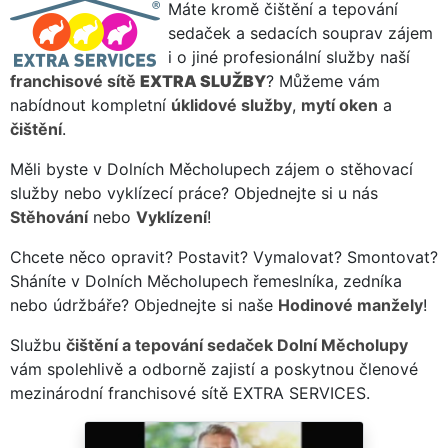
Máte kromě čištění a tepování
sedaček a sedacích souprav zájem
i o jiné profesionální služby naší
franchisové sítě
EXTRA SLUŽBY
? Můžeme vám
nabídnout kompletní
úklidové služby
,
mytí oken
a
čištění
.
Měli byste v Dolních Měcholupech zájem o stěhovací
služby nebo vyklízecí práce? Objednejte si u nás
Stěhování
nebo
Vyklízení
!
Chcete něco opravit? Postavit? Vymalovat? Smontovat?
Sháníte v Dolních Měcholupech řemeslníka, zedníka
nebo údržbáře? Objednejte si naše
Hodinové manžely
!
Službu
čištění a tepování sedaček Dolní Měcholupy
vám spolehlivě a odborně zajistí a poskytnou členové
mezinárodní franchisové sítě EXTRA SERVICES.