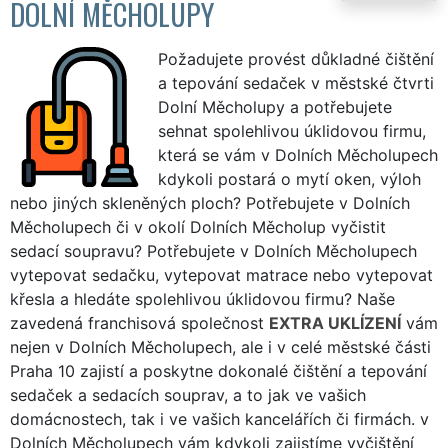
DOLNÍ MĚCHOLUPY
Požadujete provést důkladné čištění
a tepování sedaček v městské čtvrti
Dolní Měcholupy a potřebujete
sehnat spolehlivou úklidovou firmu,
která se vám v Dolních Měcholupech
kdykoli postará o mytí oken, výloh
nebo jiných skleněných ploch? Potřebujete v Dolních
Měcholupech či v okolí Dolních Měcholup vyčistit
sedací soupravu? Potřebujete v Dolních Měcholupech
vytepovat sedačku, vytepovat matrace nebo vytepovat
křesla a hledáte spolehlivou úklidovou firmu? Naše
zavedená franchisová společnost
EXTRA UKLÍZENÍ
vám
nejen v Dolních Měcholupech, ale i v celé městské části
Praha 10 zajistí a poskytne dokonalé čištění a tepování
sedaček a sedacích souprav, a to jak ve vašich
domácnostech, tak i ve vašich kancelářích či firmách. v
Dolních Měcholupech vám kdykoli zajistíme vyčištění