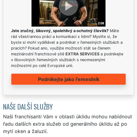
Jste zručný, šikovný, spolehlivý a ochotný člověk?
Máte
rád všestrannou práci a komunikaci s lidmi? Myslíte si, že
byste si mohl vydělávat a podnikat v řemeslných službách a
pracích? Pokud ano, využijte možnosti stát se členem
mezinárodní franchisové sítě
EXTRA SERVICES
a podnikejte
v libovolných řemeslných službách s neomezenými
možnostmi po celé Evropské unii.
Podnikejte jako řemeslník
NAŠE DALŠÍ SLUŽBY
Naši franchisanti Vám v oblasti úklidu mohou nabídnout
řadu dalších extra služeb od generálního úklidu až po
mytí oken a žaluzií.