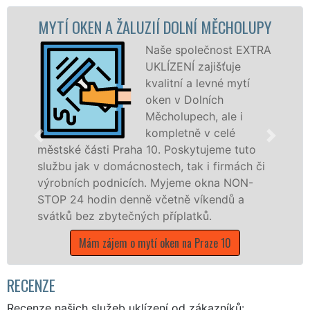
LUZIÍ DOLNÍ MĚCHOLUPY
MYTÍ OKENNÍCH R
MĚC
Naše společnost EXTRA
UKLÍZENÍ zajišťuje
kvalitní a levné mytí
oken v Dolních
Měcholupech, ale i
kompletně v celé
ha 10. Poskytujeme tuto
nostech, tak i firmách či
dřevěná okna a dveř
ích. Myjeme okna NON-
kompletní a kvalitní 
nně včetně víkendů a
městské části Praha 
ných příplatků.
franchisových poboč
UKLÍZENÍ, a to i o v
 mytí oken na Praze 10
státních svátků.
Mám zájem o mytí okenn