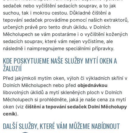
sedaček nebo vyčištění sedacích souprav, a to jak
suchou, tak i mokrou cestou. Důkladné čištění a
tepování sedaček provádíme pomocí našich extraktorů,
určených právě pro tento druh úklidu. v Dolních
Měcholupech se vám postaráme i o vyčištění kožených
sedacích souprav, které vám nejen vyčistíme, ale
následně i naimpregnujeme speciálními přípravky.
KDE POSKYTUJEME NAŠE SLUŽBY MYTÍ OKEN A
ŽALUZIÍ
Před jakýmkoli mytím oken, výloh či výkladních skříní v
Dolních Měcholupech nebo před
objednávkou
libovolných úklidů a mytí skleněných ploch v Dolních
Měcholupech si prohlédněte, jaká je naše cena za mytí
oken (viz
čištění a tepování sedaček Dolní Měcholupy
ceník
).
DALŠÍ SLUŽBY, KTERÉ VÁM MŮŽEME NABÍDNOUT