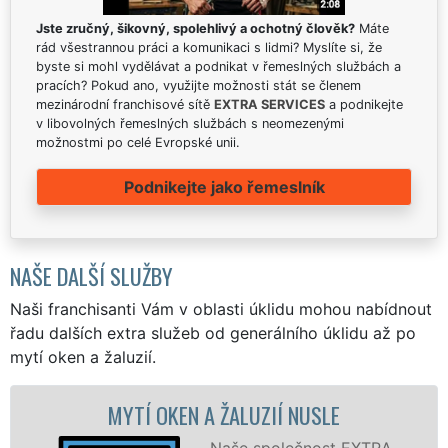
Jste zručný, šikovný, spolehlivý a ochotný člověk?
Máte
rád všestrannou práci a komunikaci s lidmi? Myslíte si, že
byste si mohl vydělávat a podnikat v řemeslných službách a
pracích? Pokud ano, využijte možnosti stát se členem
mezinárodní franchisové sítě
EXTRA SERVICES
a podnikejte
v libovolných řemeslných službách s neomezenými
možnostmi po celé Evropské unii.
Podnikejte jako řemeslník
NAŠE DALŠÍ SLUŽBY
Naši franchisanti Vám v oblasti úklidu mohou nabídnout
řadu dalších extra služeb od generálního úklidu až po
mytí oken a žaluzií.
TÍ OKEN A ŽALUZIÍ NUSLE
MYTÍ OKEN
Naše společnost EXTRA