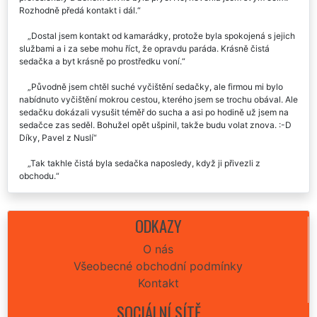
Po několika pokusech vyčistit skvrnu ze sedačky jsem zavolala
profesionály a během chvíle byla pryč. No, nevěřila jsem svým očím.
Rozhodně předá kontakt i dál.
Dostal jsem kontakt od kamarádky, protože byla spokojená s jejich
službami a i za sebe mohu říct, že opravdu paráda. Krásně čistá
sedačka a byt krásně po prostředku voní.
Původně jsem chtěl suché vyčištění sedačky, ale firmou mi bylo
nabídnuto vyčištění mokrou cestou, kterého jsem se trochu obával. Ale
sedačku dokázali vysušit téměř do sucha a asi po hodině už jsem na
sedačce zas seděl. Bohužel opět ušpinil, takže budu volat znova. :-D
Díky, Pavel z Nuslí
Tak takhle čistá byla sedačka naposledy, když ji přivezli z
obchodu.
Dvakrát do roka již několik let si nechávám čistit v kanceláři
koženou, a doma v Nuslích látkovou sedací soupravu a jsem velice
ODKAZY
spokojen. EXTRA UKLÍZENÍ je za mně jednička v oboru.
O nás
2x do roka si necháváme čistit sedačku a vždy máme krásně čistou
Všeobecné obchodní podmínky
a provoněný celý byt.
Kontakt
Včera k nám do Nuslí přijela sympatická a usměvavá paní a to, co