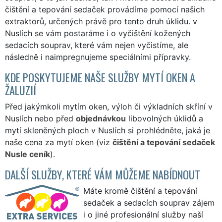
čištění a tepování sedaček provádíme pomocí našich
extraktorů, určených právě pro tento druh úklidu. v
Nuslích se vám postaráme i o vyčištění kožených
sedacích souprav, které vám nejen vyčistíme, ale
následně i naimpregnujeme speciálními přípravky.
KDE POSKYTUJEME NAŠE SLUŽBY MYTÍ OKEN A
ŽALUZIÍ
Před jakýmkoli mytím oken, výloh či výkladních skříní v
Nuslích nebo před
objednávkou
libovolných úklidů a
mytí skleněných ploch v Nuslích si prohlédněte, jaká je
naše cena za mytí oken (viz
čištění a tepování sedaček
Nusle ceník
).
DALŠÍ SLUŽBY, KTERÉ VÁM MŮŽEME NABÍDNOUT
Máte kromě čištění a tepování
sedaček a sedacích souprav zájem
i o jiné profesionální služby naší