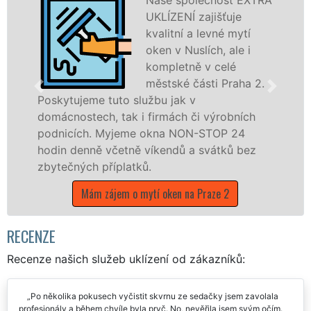
UKLÍZENÍ zajišťuje
kvalitní a levné mytí
oken v Nuslích, ale i
kompletně v celé
městské části Praha 2.
e tuto službu jak v
Poskytujeme k
ch, tak i firmách či výrobních
po celé městs
. Myjeme okna NON-STOP 24
prostřednict
ně včetně víkendů a svátků bez
EXTRA UKLÍZE
 příplatků.
během státní
m zájem o mytí oken na Praze 2
Mám zájem o m
RECENZE
Recenze našich služeb uklízení od zákazníků: