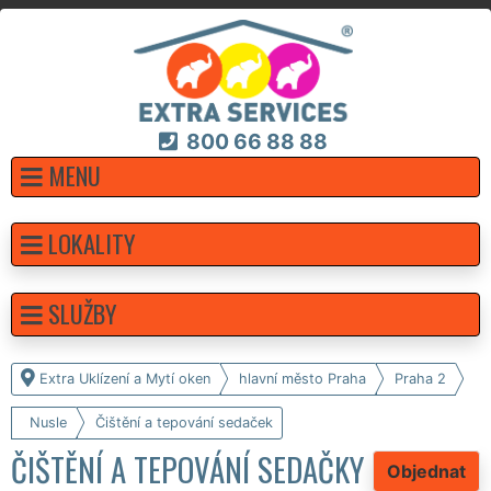
800 66 88 88
MENU
LOKALITY
SLUŽBY
Extra Uklízení a Mytí oken
hlavní město Praha
Praha 2
Nusle
Čištění a tepování sedaček
ČIŠTĚNÍ A TEPOVÁNÍ SEDAČKY
Objednat