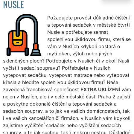
NUSLE
Požadujete provést důkladné čištění
a tepování sedaček v městské čtvrti
Nusle a potřebujete sehnat
spolehlivou úklidovou firmu, která se
vám v Nuslích kdykoli postará o
mytí oken, výloh nebo jiných
skleněných ploch? Potřebujete v Nuslích či v okolí Nuslí
vyčistit sedací soupravu? Potřebujete v Nuslích
vytepovat sedačku, vytepovat matrace nebo vytepovat
křesla a hledáte spolehlivou úklidovou firmu? Naše
zavedená franchisová společnost
EXTRA UKLÍZENÍ
vám
nejen v Nuslích, ale i v celé městské části Praha 2 zajistí
a poskytne dokonalé čištění a tepování sedaček a
sedacích souprav, a to jak ve vašich domácnostech, tak
i ve vašich kancelářích či firmách. v Nuslích vám kdykoli
zajistíme vyčištění sedaček nebo vyčištění sedacích
souprav, a to jak suchou, tak i mokrou cestou. Důkladné