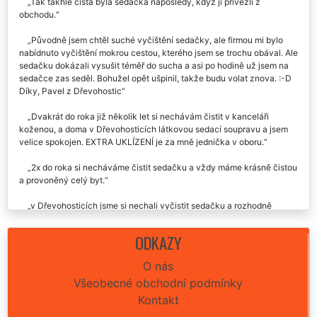
Recenze našich služeb uklízení od zákazníků:
Tak takhle čistá byla sedačka naposledy, když ji přivezli z
obchodu.
Původně jsem chtěl suché vyčištění sedačky, ale firmou mi bylo
nabídnuto vyčištění mokrou cestou, kterého jsem se trochu obával. Ale
sedačku dokázali vysušit téměř do sucha a asi po hodině už jsem na
sedačce zas seděl. Bohužel opět ušpinil, takže budu volat znova. :-D
Díky, Pavel z Dřevohostic
Dvakrát do roka již několik let si nechávám čistit v kanceláři
koženou, a doma v Dřevohosticích látkovou sedací soupravu a jsem
velice spokojen. EXTRA UKLÍZENÍ je za mně jednička v oboru.
2x do roka si necháváme čistit sedačku a vždy máme krásně čistou
a provoněný celý byt.
v Dřevohosticích jsme si nechali vyčistit sedačku a rozhodně
objednáme znovu na naši chatu.
ODKAZY
Včera k nám do Dřevohostic přijela sympatická a usměvavá paní a
to, co provedla s naší sedačkou je snad zázrak. Ihned jsem nechala