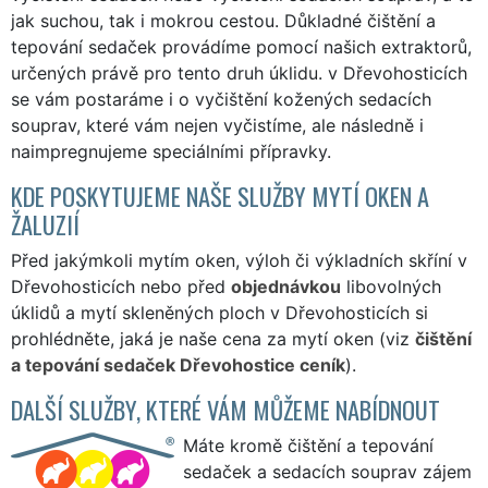
jak suchou, tak i mokrou cestou. Důkladné čištění a
tepování sedaček provádíme pomocí našich extraktorů,
určených právě pro tento druh úklidu. v Dřevohosticích
se vám postaráme i o vyčištění kožených sedacích
souprav, které vám nejen vyčistíme, ale následně i
naimpregnujeme speciálními přípravky.
KDE POSKYTUJEME NAŠE SLUŽBY MYTÍ OKEN A
ŽALUZIÍ
Před jakýmkoli mytím oken, výloh či výkladních skříní v
Dřevohosticích nebo před
objednávkou
libovolných
úklidů a mytí skleněných ploch v Dřevohosticích si
prohlédněte, jaká je naše cena za mytí oken (viz
čištění
a tepování sedaček Dřevohostice ceník
).
DALŠÍ SLUŽBY, KTERÉ VÁM MŮŽEME NABÍDNOUT
Máte kromě čištění a tepování
sedaček a sedacích souprav zájem