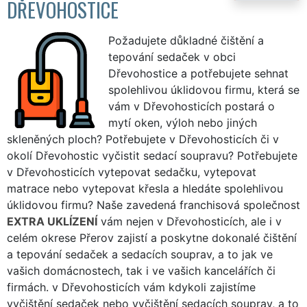
DŘEVOHOSTICE
Požadujete důkladné čištění a
tepování sedaček v obci
Dřevohostice a potřebujete sehnat
spolehlivou úklidovou firmu, která se
vám v Dřevohosticích postará o
mytí oken, výloh nebo jiných
skleněných ploch? Potřebujete v Dřevohosticích či v
okolí Dřevohostic vyčistit sedací soupravu? Potřebujete
v Dřevohosticích vytepovat sedačku, vytepovat
matrace nebo vytepovat křesla a hledáte spolehlivou
úklidovou firmu? Naše zavedená franchisová společnost
EXTRA UKLÍZENÍ
vám nejen v Dřevohosticích, ale i v
celém okrese Přerov zajistí a poskytne dokonalé čištění
a tepování sedaček a sedacích souprav, a to jak ve
vašich domácnostech, tak i ve vašich kancelářích či
firmách. v Dřevohosticích vám kdykoli zajistíme
vyčištění sedaček nebo vyčištění sedacích souprav, a to