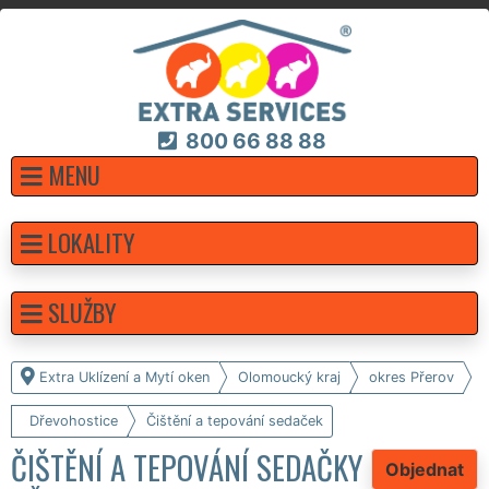
800 66 88 88
MENU
LOKALITY
SLUŽBY
Extra Uklízení a Mytí oken
Olomoucký kraj
okres Přerov
Dřevohostice
Čištění a tepování sedaček
ČIŠTĚNÍ A TEPOVÁNÍ SEDAČKY
Objednat