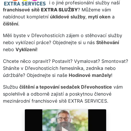
i o jiné profesionální služby naší
franchisové sítě
EXTRA SLUŽBY
? Můžeme vám
nabídnout kompletní
úklidové služby
,
mytí oken
a
čištění
.
Měli byste v Dřevohosticích zájem o stěhovací služby
nebo vyklízecí práce? Objednejte si u nás
Stěhování
nebo
Vyklízení
!
Chcete něco opravit? Postavit? Vymalovat? Smontovat?
Sháníte v Dřevohosticích řemeslníka, zedníka nebo
údržbáře? Objednejte si naše
Hodinové manžely
!
Službu
čištění a tepování sedaček Dřevohostice
vám
spolehlivě a odborně zajistí a poskytnou členové
mezinárodní franchisové sítě EXTRA SERVICES.