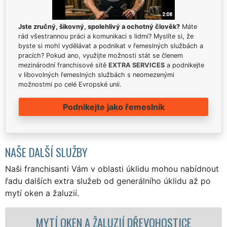
Jste zručný, šikovný, spolehlivý a ochotný člověk?
Máte
rád všestrannou práci a komunikaci s lidmi? Myslíte si, že
byste si mohl vydělávat a podnikat v řemeslných službách a
pracích? Pokud ano, využijte možnosti stát se členem
mezinárodní franchisové sítě
EXTRA SERVICES
a podnikejte
v libovolných řemeslných službách s neomezenými
možnostmi po celé Evropské unii.
Podnikejte jako řemeslník
NAŠE DALŠÍ SLUŽBY
Naši franchisanti Vám v oblasti úklidu mohou nabídnout
řadu dalších extra služeb od generálního úklidu až po
mytí oken a žaluzií.
N A ŽALUZIÍ DŘEVOHOSTICE
MYTÍ OKE