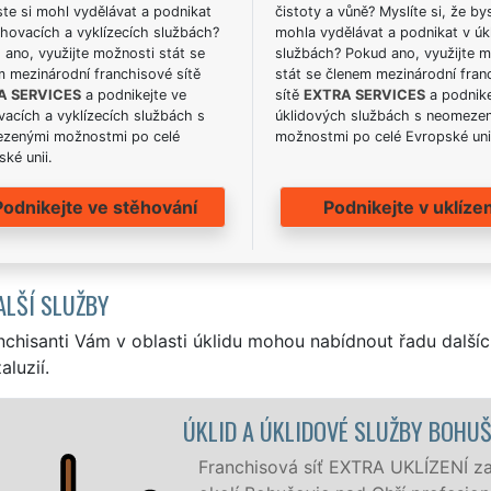
te si mohl vydělávat a podnikat
čistoty a vůně? Myslíte si, že by
hovacích a vyklízecích službách?
mohla vydělávat a podnikat v úk
ano, využijte možnosti stát se
službách? Pokud ano, využijte 
m mezinárodní franchisové sítě
stát se členem mezinárodní fran
A SERVICES
a podnikejte ve
sítě
EXTRA SERVICES
a podnike
acích a vyklízecích službách s
úklidových službách s neomeze
zenými možnostmi po celé
možnostmi po celé Evropské uni
ké unii.
Podnikejte ve stěhování
Podnikejte v uklízen
ALŠÍ SLUŽBY
nchisanti Vám v oblasti úklidu mohou nabídnout řadu dalšíc
aluzií.
UŠOVICE NAD OHŘÍ
ajišťuje v Bohušovicích nad Ohří a