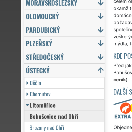
MORAVSKOSLEZSKÝ
celém ok
okamžitě
OLOMOUCKÝ
domácno
požadav
PARDUBICKÝ
společn
veškerýc
PLZEŇSKÝ
mýdla, t
KDE PO
STŘEDOČESKÝ
Před ja
ÚSTECKÝ
Bohušovi
ceník
).
Děčín
DALŠÍ 
Chomutov
Litoměřice
Bohušovice nad Ohří
Brozany nad Ohří
Objednej