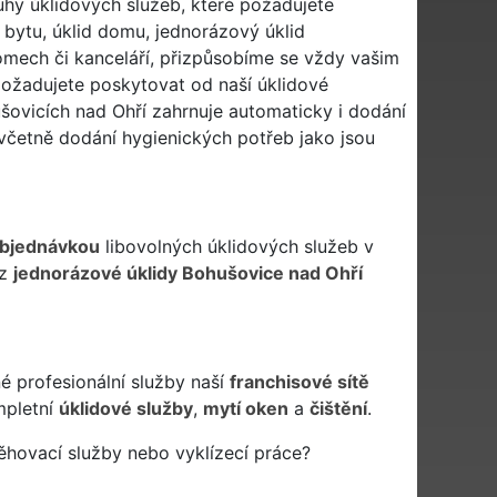
uhy úklidových služeb, které požadujete
 bytu, úklid domu, jednorázový úklid
mech či kanceláří, přizpůsobíme se vždy vašim
ožadujete poskytovat od naší úklidové
ušovicích nad Ohří zahrnuje automaticky i dodání
včetně dodání hygienických potřeb jako jsou
bjednávkou
libovolných úklidových služeb v
iz
jednorázové úklidy Bohušovice nad Ohří
é profesionální služby naší
franchisové sítě
pletní
úklidové služby
,
mytí oken
a
čištění
.
ěhovací služby nebo vyklízecí práce?