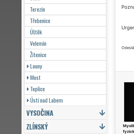
Pozn
Terezín
Třebenice
Urgen
Úštěk
Velemín
Odeslá
Žitenice
Louny
Most
Teplice
Ústí nad Labem
VYSOČINA
ZLÍNSKÝ
Myslít
fyzic