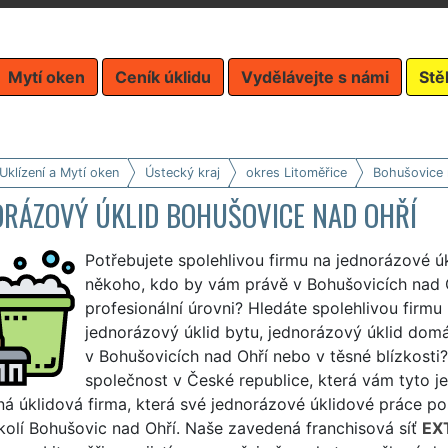
Mytí oken
Ceník úklidu
Vydělávejte s námi
Stě
Uklízení a Mytí oken
Ústecký kraj
okres Litoměřice
Bohušovice 
ORÁZOVÝ ÚKLID BOHUŠOVICE NAD OHŘÍ
Potřebujete spolehlivou firmu na jednorázové ú
někoho, kdo by vám právě v Bohušovicích nad Oh
profesionální úrovni? Hledáte spolehlivou firmu
jednorázový úklid bytu, jednorázový úklid domá
v Bohušovicích nad Ohří nebo v těsné blízkosti? 
společnost v České republice, která vám tyto je
á úklidová firma, která své jednorázové úklidové práce pos
kolí Bohušovic nad Ohří. Naše zavedená franchisová síť
EX