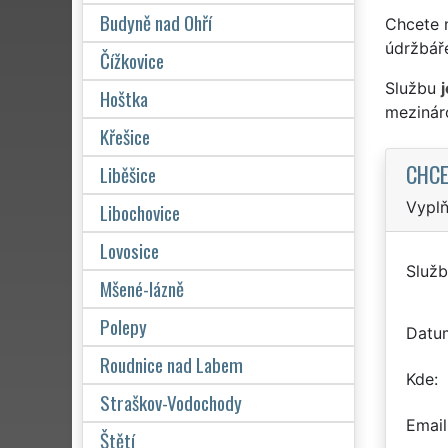
Budyně nad Ohří
Chcete 
údržbář
Čížkovice
Službu
Hoštka
mezinár
Křešice
CHCE
Liběšice
Vyplň
Libochovice
Lovosice
Služb
Mšené-lázně
Polepy
Datu
Roudnice nad Labem
Kde
Straškov-Vodochody
Email
Štětí