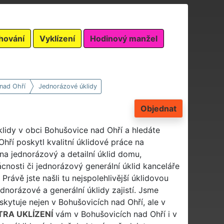
hování
Vyklízení
Hodinový manžel
nad Ohří
Jednorázové úklidy
Objednat
klidy v obci Bohušovice nad Ohří a hledáte
ří poskytl kvalitní úklidové práce na
 na jednorázový a detailní úklid domu,
cnosti či jednorázový generální úklid kanceláře
Právě jste našli tu nejspolehlivější úklidovou
dnorázové a generální úklidy zajistí. Jsme
kytuje nejen v Bohušovicích nad Ohří, ale v
TRA UKLÍZENÍ
vám v Bohušovicích nad Ohří i v