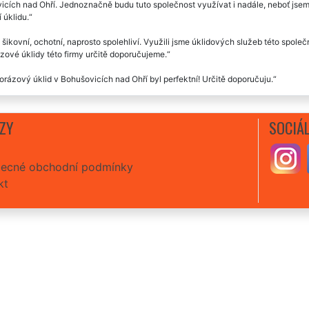
cích nad Ohří. Jednoznačně budu tuto společnost využívat i nadále, neboť jsem
í úklidu.
 šikovní, ochotní, naprosto spolehliví. Využili jsme úklidových služeb této společ
ové úklidy této firmy určitě doporučujeme.
rázový úklid v Bohušovicích nad Ohří byl perfektní! Určitě doporučuju.
ZY
SOCIÁL
ecné obchodní podmínky
kt