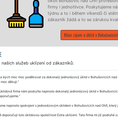
lní, kvalitní, ale levný úklid pro
áš servis 24 hodin denně, 7 dní v
tních svátků. Uklidíme vše, co
alitně odvedené práce.
ch nad Ohří
E
našich služeb uklízení od zákazníků:
a bych moc moc poděkovat za dokonalý jednorázový úklid v Bohušovicích nad Ohří
 moc děkuji.
úklidová firma nám poskytla naprosto dokonalý jednorázový úklid v Bohušovicích n
doporučujeme.
jsme naprosto spokojeni s jednorázovým úklidem v Bohušovicích nad Ohří, který j
ě doporučuji tuto úklidovou společnost Extra uklízení. Tato firma mi již podruhé 