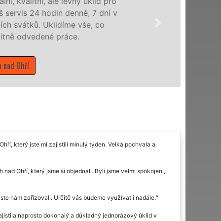
veškeré profesionální úklidové slu
služby nabízíme pro všechny obchodní
domácnosti v celém Ústeckém kraji s 
Mám zájem o úklidové služby v Bohušovi
, který jste mi zajistili minulý týden. Velká pochvala a
ad Ohří, který jsme si objednali. Byli jsme velmi spokojeni,
ste nám zařizovali. Určitě vás budeme využívat i nadále.
zajistila naprosto dokonalý a důkladný jednorázový úklid v