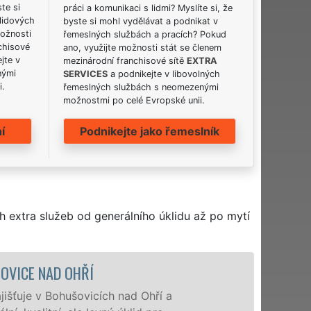
ste si
práci a komunikaci s lidmi? Myslíte si, že
lidových
byste si mohl vydělávat a podnikat v
možnosti
řemeslných službách a pracích? Pokud
chisové
ano, využijte možnosti stát se členem
jte v
mezinárodní franchisové sítě
EXTRA
nými
SERVICES
a podnikejte v libovolných
i.
řemeslných službách s neomezenými
možnostmi po celé Evropské unii.
í
Podnikejte jako řemeslník
h extra služeb od generálního úklidu až po mytí
ÚKLIDOVÁ SLUŽBA A ČINNOSTI BOHU
Naše společnost EXTRA UKLÍZENÍ po