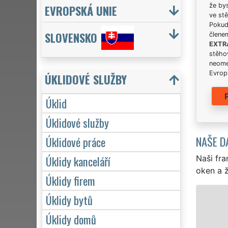
že bys
EVROPSKÁ UNIE
ve stě
Pokud 
SLOVENSKO
člene
EXTR
stěhov
neome
Evrops
ÚKLIDOVÉ SLUŽBY
Úklid
Úklidové služby
NAŠE D
Úklidové práce
Úklidy kanceláří
Naši fra
oken a ž
Úklidy firem
ÚKLID A ÚKLIDOVÉ SLUŽBY BOH
Úklidy bytů
Úklidy domů
Franchisová síť EXTRA UKLÍZENÍ z