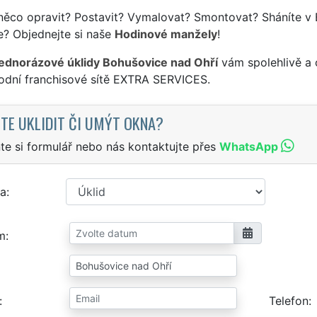
něco opravit? Postavit? Vymalovat? Smontovat? Sháníte v 
e? Objednejte si naše
Hodinové manžely
!
jednorázové úklidy Bohušovice nad Ohří
vám spolehlivě a 
odní franchisové sítě EXTRA SERVICES.
TE UKLIDIT ČI UMÝT OKNA?
te si formulář nebo nás kontaktujte přes
WhatsApp
a
m
Telefon