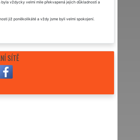
 byla vždycky velmi mile překvapená jejich důkladností a
nosti již poněkolikáté a vždy jsme byli velmi spokojení.
NÍ SÍTĚ