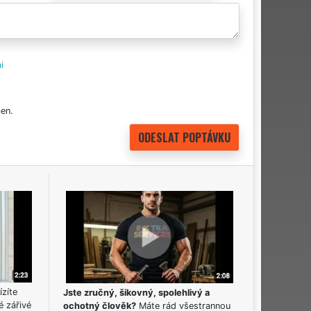
i
en.
ízíte
Jste zručný, šikovný, spolehlivý a
é zářivé
ochotný člověk?
Máte rád všestrannou