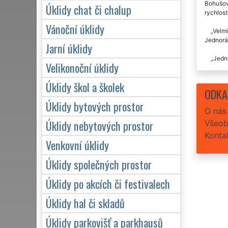
Bohušovi
Úklidy chat či chalup
rychlost
Vánoční úklidy
Velmi
Jednoráz
Jarní úklidy
Jedno
Velikonoční úklidy
Úklidy škol a školek
ODKA
Úklidy bytových prostor
O nás
Úklidy nebytových prostor
Všeob
Konta
Venkovní úklidy
Úklidy společných prostor
Úklidy po akcích či festivalech
Úklidy hal či skladů
Úklidy parkovišť a parkhausů