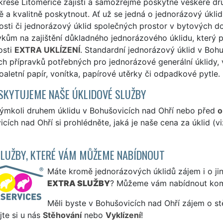
rese Litoměřice zajistí a samozřejmě poskytne veškeré dr
 a kvalitně poskytnout. Ať už se jedná o jednorázový úklid
sti či jednorázový úklid společných prostor v bytových do
kům na zajištění důkladného jednorázového úklidu, který p
osti
EXTRA UKLÍZENÍ
. Standardní jednorázový úklid v Boh
h přípravků potřebných pro jednorázové generální úklidy, 
oaletní papír, vonítka, papírové utěrky či odpadkové pytle.
SKYTUJEME NAŠE ÚKLIDOVÉ SLUŽBY
kýmkoli druhem úklidu v Bohušovicích nad Ohří nebo před
o
cích nad Ohří si prohlédněte, jaká je naše cena za úklid (v
SLUŽBY, KTERÉ VÁM MŮŽEME NABÍDNOUT
Máte kromě jednorázových úklidů zájem i o jin
EXTRA SLUŽBY
? Můžeme vám nabídnout kom
Měli byste v Bohušovicích nad Ohří zájem o st
te si u nás
Stěhování
nebo
Vyklízení
!