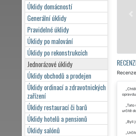
okolí Bohušovic nad Ohří profesioná
Úklidy domácností
firmy i jednotlivce. Poskytujeme n
týdnu a to i během víkendů či stá
Generální úklidy
zákazník žádá a to se zárukou kv
Pravidelné úklidy
Úklidy po malování
Mám zájem o úklid v Bohušovicí
Úklidy po rekonstrukcích
RECENZ
Jednorázové úklidy
Recenze 
Úklidy obchodů a prodejen
Úklidy ordinací a zdravotnických
Chtěl
zařízení
opravdu
Úklidy restaurací či barů
Tato 
určitě 
Úklidy hotelů a pensionů
Byli 
Úklidy salónů
Určit