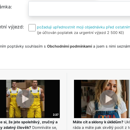
ámka
tní výjezd
požaduji upřednostnit moji objednávku před ostatním
(je účtován poplatek za urgentní výjezd 2 500 Kč)
ním poptávky souhlasím s
Obchodními podmínkami
a jsem s nimi seznám
e si, že jste spolehlivý, zručný a
Máte cit a sklony k úklidům?
Ukl
ky zdatný člověk?
Domníváte se,
ráda a máte pak skvělý pocit z t