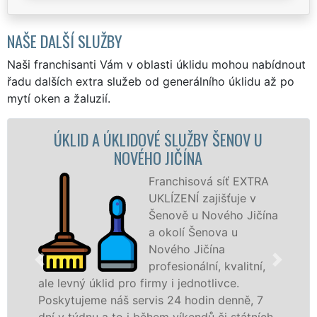
NAŠE DALŠÍ SLUŽBY
Naši franchisanti Vám v oblasti úklidu mohou nabídnout
řadu dalších extra služeb od generálního úklidu až po
mytí oken a žaluzií.
 U
ÚKLIDOVÁ SLUŽBA A ČINNOSTI ŠENOV 
NOVÉHO JIČÍNA
TRA
Naše společnost EXT
v
UKLÍZENÍ poskytuje v
ičína
Šenově u Nového Jičí
veškeré profesionální
úklidové služby NON-
ní,
STOP. Levné úklidové
služby nabízíme pro všechny obchodní
 7
společnosti, státní podniky, ale i domácnos
ních
v celém Moravskoslezském kraji s jistotou