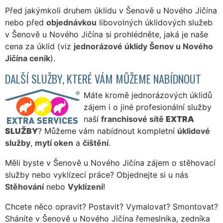
Před jakýmkoli druhem úklidu v Šenově u Nového Jičína
nebo před
objednávkou
libovolných úklidových služeb
v Šenově u Nového Jičína si prohlédněte, jaká je naše
cena za úklid (viz
jednorázové úklidy Šenov u Nového
Jičína ceník
).
DALŠÍ SLUŽBY, KTERÉ VÁM MŮŽEME NABÍDNOUT
Máte kromě jednorázových úklidů
zájem i o jiné profesionální služby
naší
franchisové sítě
EXTRA
SLUŽBY
? Můžeme vám nabídnout kompletní
úklidové
služby
,
mytí oken
a
čištění
.
Měli byste v Šenově u Nového Jičína zájem o stěhovací
služby nebo vyklízecí práce? Objednejte si u nás
Stěhování
nebo
Vyklízení
!
Chcete něco opravit? Postavit? Vymalovat? Smontovat?
Sháníte v Šenově u Nového Jičína řemeslníka, zedníka