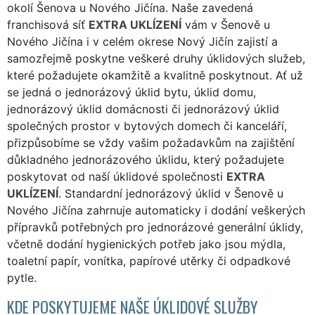
okolí Šenova u Nového Jičína. Naše zavedená
franchisová síť
EXTRA UKLÍZENÍ
vám v Šenově u
Nového Jičína i v celém okrese Nový Jičín zajistí a
samozřejmě poskytne veškeré druhy úklidových služeb,
které požadujete okamžitě a kvalitně poskytnout. Ať už
se jedná o jednorázový úklid bytu, úklid domu,
jednorázový úklid domácnosti či jednorázový úklid
společných prostor v bytových domech či kanceláří,
přizpůsobíme se vždy vašim požadavkům na zajištění
důkladného jednorázového úklidu, který požadujete
poskytovat od naší úklidové společnosti
EXTRA
UKLÍZENÍ
. Standardní jednorázový úklid v Šenově u
Nového Jičína zahrnuje automaticky i dodání veškerých
přípravků potřebných pro jednorázové generální úklidy,
včetně dodání hygienických potřeb jako jsou mýdla,
toaletní papír, vonítka, papírové utěrky či odpadkové
pytle.
KDE POSKYTUJEME NAŠE ÚKLIDOVÉ SLUŽBY