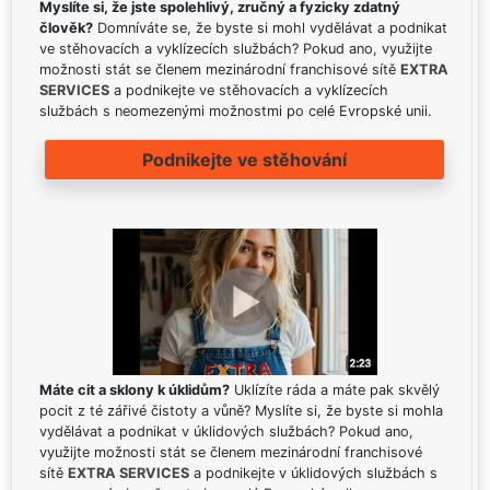
Myslíte si, že jste spolehlivý, zručný a fyzicky zdatný
člověk?
Domníváte se, že byste si mohl vydělávat a podnikat
ve stěhovacích a vyklízecích službách? Pokud ano, využijte
možnosti stát se členem mezinárodní franchisové sítě
EXTRA
SERVICES
a podnikejte ve stěhovacích a vyklízecích
službách s neomezenými možnostmi po celé Evropské unii.
Podnikejte ve stěhování
Máte cit a sklony k úklidům?
Uklízíte ráda a máte pak skvělý
pocit z té zářivé čistoty a vůně? Myslíte si, že byste si mohla
vydělávat a podnikat v úklidových službách? Pokud ano,
využijte možnosti stát se členem mezinárodní franchisové
sítě
EXTRA SERVICES
a podnikejte v úklidových službách s