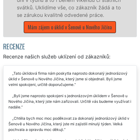
a to
čistoty.
Mám zájem o úklidové služby v Šenově u Nového
a
Jičína
RECENZE
Recenze našich služeb uklízení od zákazníků:
Tato úklidová firma nám poskytla naprosto dokonalý jednorázový
úklid v Šenově u Nového Jičína, který jsme si objednali. Byli jsme
velmi spokojeni, určitě doporučujeme.
Byli jsme naprosto spokojeni s jednorázovým úklidem v Šenově u
Nového Jičína, který jste nám zařizovali. Určitě vás budeme využívat i
nadále.
Chtěla bych moc moc poděkovat za dokonalý jednorázový úklid v
Šenově u Nového Jičína, který jste mi zajistili minulý týden. Velká
pochvala a opravdu moc děkuji.