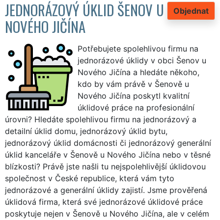
JEDNORÁZOVÝ ÚKLID ŠENOV U
Objednat
NOVÉHO JIČÍNA
Potřebujete spolehlivou firmu na
jednorázové úklidy v obci Šenov u
Nového Jičína a hledáte někoho,
kdo by vám právě v Šenově u
Nového Jičína poskytl kvalitní
úklidové práce na profesionální
úrovni? Hledáte spolehlivou firmu na jednorázový a
detailní úklid domu, jednorázový úklid bytu,
jednorázový úklid domácnosti či jednorázový generální
úklid kanceláře v Šenově u Nového Jičína nebo v těsné
blízkosti? Právě jste našli tu nejspolehlivější úklidovou
společnost v České republice, která vám tyto
jednorázové a generální úklidy zajistí. Jsme prověřená
úklidová firma, která své jednorázové úklidové práce
poskytuje nejen v Šenově u Nového Jičína, ale v celém