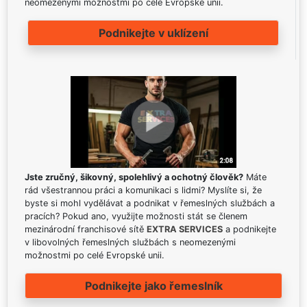
neomezenými možnostmi po celé Evropské unii.
Podnikejte v uklízení
Jste zručný, šikovný, spolehlivý a ochotný člověk?
Máte
rád všestrannou práci a komunikaci s lidmi? Myslíte si, že
byste si mohl vydělávat a podnikat v řemeslných službách a
pracích? Pokud ano, využijte možnosti stát se členem
mezinárodní franchisové sítě
EXTRA SERVICES
a podnikejte
v libovolných řemeslných službách s neomezenými
možnostmi po celé Evropské unii.
Podnikejte jako řemeslník