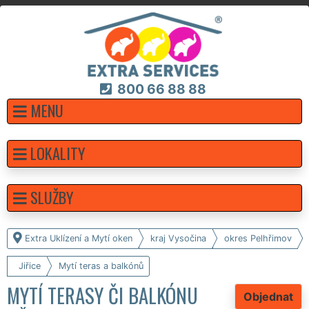
800 66 88 88
MENU
LOKALITY
SLUŽBY
Extra Uklízení a Mytí oken
kraj Vysočina
okres Pelhřimov
Jiřice
Mytí teras a balkónů
MYTÍ TERASY ČI BALKÓNU
Objednat