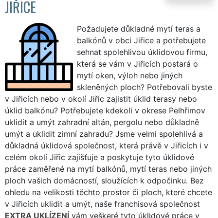
JIŘICE
Požadujete důkladné mytí teras a
balkónů v obci Jiřice a potřebujete
sehnat spolehlivou úklidovou firmu,
která se vám v Jiřicích postará o
mytí oken, výloh nebo jiných
skleněných ploch? Potřebovali byste
v Jiřicích nebo v okolí Jiřic zajistit úklid terasy nebo
úklid balkónu? Potřebujete kdekoli v okrese Pelhřimov
uklidit a umýt zahradní altán, pergolu nebo důkladně
umýt a uklidit zimní zahradu? Jsme velmi spolehlivá a
důkladná úklidová společnost, která právě v Jiřicích i v
celém okolí Jiřic zajišťuje a poskytuje tyto úklidové
práce zaměřené na mytí balkónů, mytí teras nebo jiných
ploch vašich domácností, sloužících k odpočinku. Bez
ohledu na velikosti těchto prostor či ploch, které chcete
v Jiřicích uklidit a umýt, naše franchisová společnost
EXTRA UKLÍZENÍ
vám veškeré tyto úklidové práce v