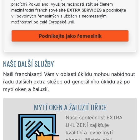
pracích? Pokud ano, využijte možnosti stát se členem
mezinárodní franchisové sítě
EXTRA SERVICES
a podnikejte
v libovolných řemeslných službách s neomezenými
možnostmi po celé Evropské unii.
Podnikejte jako řemeslník
NAŠE DALŠÍ SLUŽBY
Naši franchisanti Vám v oblasti úklidu mohou nabídnout
řadu dalších extra služeb od generálního úklidu až po
mytí oken a žaluzií.
TÍ OKEN A ŽALUZIÍ JIŘICE
MYTÍ OKEN
Naše společnost EXTRA
UKLÍZENÍ zajišťuje
kvalitní a levné mytí
oken v Jiřicích, ale i