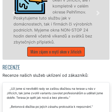
kompletně v celém
okrese Pelhřimov.
e tuto službu jak v
Poskytujeme k
ch, tak i firmách či výrobních
po celém okr
. Myjeme okna NON-STOP 24
franchisovýc
ně včetně víkendů a svátků bez
UKLÍZENÍ, a 
 příplatků.
státních svát
ám zájem o mytí oken v Jiřicích
Mám zájem o m
RECENZE
Recenze našich služeb uklízení od zákazníků:
Už jsme si nevěděli rady se zašlou dlažbou na terase u nás v
Jiřicích, tak jsme zvolili variantu zavolat profesionálům a udělali jsme
dobře. Terasa je opět jak nová a bez plevelu.
Betonová dlažba po jejich zásahu prokoukla k nepoznání.