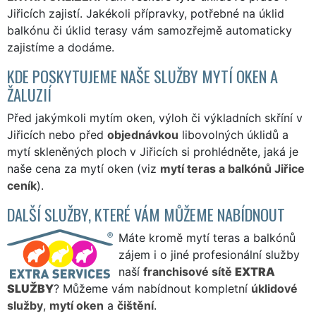
Jiřicích zajistí. Jakékoli přípravky, potřebné na úklid
balkónu či úklid terasy vám samozřejmě automaticky
zajistíme a dodáme.
KDE POSKYTUJEME NAŠE SLUŽBY MYTÍ OKEN A
ŽALUZIÍ
Před jakýmkoli mytím oken, výloh či výkladních skříní v
Jiřicích nebo před
objednávkou
libovolných úklidů a
mytí skleněných ploch v Jiřicích si prohlédněte, jaká je
naše cena za mytí oken (viz
mytí teras a balkónů Jiřice
ceník
).
DALŠÍ SLUŽBY, KTERÉ VÁM MŮŽEME NABÍDNOUT
Máte kromě mytí teras a balkónů
zájem i o jiné profesionální služby
naší
franchisové sítě
EXTRA
SLUŽBY
? Můžeme vám nabídnout kompletní
úklidové
služby
,
mytí oken
a
čištění
.