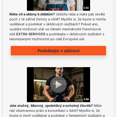
Máte cit a sklony k úklidům?
Uklízíte ráda a máte pak skvělý
pocit z té zářivé čistoty a vůně? Myslíte si, že byste si mohla
vydělávat a podnikat v úklidových službách? Pokud ano,
využijte možnosti stát se členem mezinárodní franchisové
sítě
EXTRA SERVICES
a podnikejte v úklidových službách s
neomezenými možnostmi po celé Evropské unii.
Podnikejte v uklízení
Jste zručný, šikovný, spolehlivý a ochotný člověk?
Máte
rád všestrannou práci a komunikaci s lidmi? Myslíte si, že
byste si mohl vydělávat a podnikat v řemeslných službách a