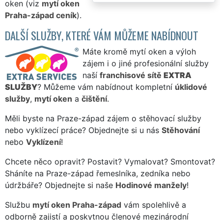
oken (viz
mytí oken
Praha-západ ceník
).
DALŠÍ SLUŽBY, KTERÉ VÁM MŮŽEME NABÍDNOUT
Máte kromě mytí oken a výloh
zájem i o jiné profesionální služby
naší
franchisové sítě
EXTRA
SLUŽBY
? Můžeme vám nabídnout kompletní
úklidové
služby
,
mytí oken
a
čištění
.
Měli byste na Praze-západ zájem o stěhovací služby
nebo vyklízecí práce? Objednejte si u nás
Stěhování
nebo
Vyklízení
!
Chcete něco opravit? Postavit? Vymalovat? Smontovat?
Sháníte na Praze-západ řemeslníka, zedníka nebo
údržbáře? Objednejte si naše
Hodinové manžely
!
Službu
mytí oken Praha-západ
vám spolehlivě a
odborně zajistí a poskytnou členové mezinárodní