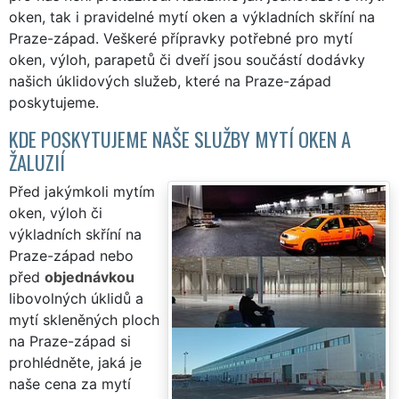
oken, tak i pravidelné mytí oken a výkladních skříní na
Praze-západ. Veškeré přípravky potřebné pro mytí
oken, výloh, parapetů či dveří jsou součástí dodávky
našich úklidových služeb, které na Praze-západ
poskytujeme.
KDE POSKYTUJEME NAŠE SLUŽBY MYTÍ OKEN A
ŽALUZIÍ
Před jakýmkoli mytím
oken, výloh či
výkladních skříní na
Praze-západ nebo
před
objednávkou
libovolných úklidů a
mytí skleněných ploch
na Praze-západ si
prohlédněte, jaká je
naše cena za mytí