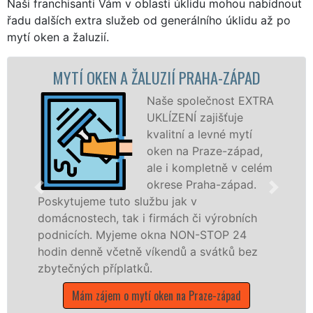
Naši franchisanti Vám v oblasti úklidu mohou nabídnout
řadu dalších extra služeb od generálního úklidu až po
mytí oken a žaluzií.
LUZIÍ PRAHA-ZÁPAD
MYTÍ OKENNÍCH RÁM
ZÁP
Naše společnost EXTRA
UKLÍZENÍ zajišťuje
Zaj
kvalitní a levné mytí
záp
oken na Praze-západ,
pro
ale i kompletně v celém
oke
okrese Praha-západ.
dve
žbu jak v
pla
firmách či výrobních
dřevěná okna a dveře. 
okna NON-STOP 24
kompletní a kvalitní se
víkendů a svátků bez
okrese Praha-západ pro
.
franchisových poboček
UKLÍZENÍ, a to i o vík
 oken na Praze-západ
státních svátků.