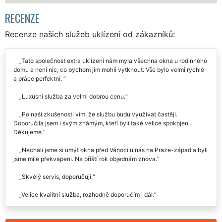
Mám zájem o mytí okenních
zápa
RECENZE
Recenze našich služeb uklízení od zákazníků:
Tato společnost extra uklízení nám myla všechna okna u rodinného
domu a není nic, co bychom jim mohli vytknout. Vše bylo velmi rychlé
a práce perfektní.
Luxusní služba za velmi dobrou cenu.
Po naší zkušenosti vím, že službu budu využívat častěji.
Doporučila jsem i svým známým, kteří byli také velice spokojeni.
Děkujeme.
Nechali jsme si umýt okna před Vánoci u nás na Praze-západ a byli
jsme mile překvapeni. Na příští rok objednám znova.
Skvělý servis, doporučuji.