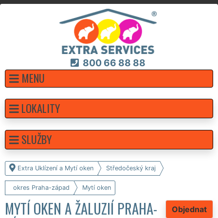
800 66 88 88
MENU
LOKALITY
SLUŽBY
Extra Uklízení a Mytí oken
Středočeský kraj
okres Praha-západ
Mytí oken
MYTÍ OKEN A ŽALUZIÍ PRAHA-
Objednat