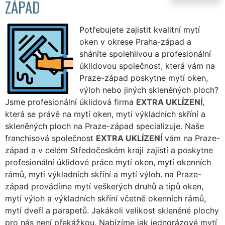
ZÁPAD
Potřebujete zajistit kvalitní mytí
oken v okrese Praha-západ a
sháníte spolehlivou a profesionální
úklidovou společnost, která vám na
Praze-západ poskytne mytí oken,
výloh nebo jiných skleněných ploch?
Jsme profesionální úklidová firma
EXTRA UKLÍZENÍ
,
která se právě na mytí oken, mytí výkladních skříní a
skleněných ploch na Praze-západ specializuje. Naše
franchisová společnost
EXTRA UKLÍZENÍ
vám na Praze-
západ a v celém Středočeském kraji zajistí a poskytne
profesionální úklidové práce mytí oken, mytí okenních
rámů, mytí výkladních skříní a mytí výloh. na Praze-
západ provádíme mytí veškerých druhů a tipů oken,
mytí výloh a výkladních skříní včetně okenních rámů,
mytí dveří a parapetů. Jakákoli velikost skleněné plochy
pro nás není překážkou. Nabízíme jak jednorázové mytí