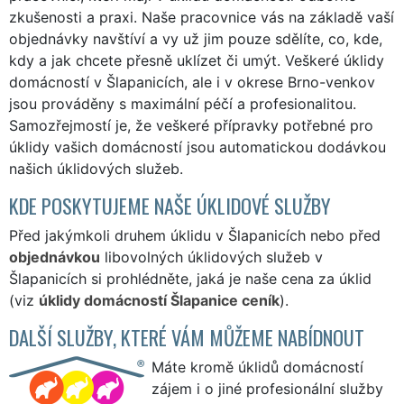
zkušenosti a praxi. Naše pracovnice vás na základě vaší
objednávky navštíví a vy už jim pouze sdělíte, co, kde,
kdy a jak chcete přesně uklízet či umýt. Veškeré úklidy
domácností v Šlapanicích, ale i v okrese Brno-venkov
jsou prováděny s maximální péčí a profesionalitou.
Samozřejmostí je, že veškeré přípravky potřebné pro
úklidy vašich domácností jsou automatickou dodávkou
našich úklidových služeb.
KDE POSKYTUJEME NAŠE ÚKLIDOVÉ SLUŽBY
Před jakýmkoli druhem úklidu v Šlapanicích nebo před
objednávkou
libovolných úklidových služeb v
Šlapanicích si prohlédněte, jaká je naše cena za úklid
(viz
úklidy domácností Šlapanice ceník
).
DALŠÍ SLUŽBY, KTERÉ VÁM MŮŽEME NABÍDNOUT
Máte kromě úklidů domácností
zájem i o jiné profesionální služby