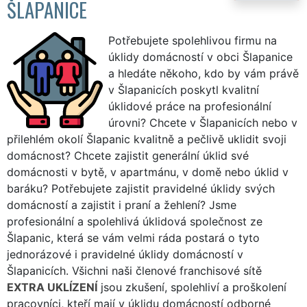
ŠLAPANICE
Potřebujete spolehlivou firmu na
úklidy domácností v obci Šlapanice
a hledáte někoho, kdo by vám právě
v Šlapanicích poskytl kvalitní
úklidové práce na profesionální
úrovni? Chcete v Šlapanicích nebo v
přilehlém okolí Šlapanic kvalitně a pečlivě uklidit svoji
domácnost? Chcete zajistit generální úklid své
domácnosti v bytě, v apartmánu, v domě nebo úklid v
baráku? Potřebujete zajistit pravidelné úklidy svých
domácností a zajistit i praní a žehlení? Jsme
profesionální a spolehlivá úklidová společnost ze
Šlapanic, která se vám velmi ráda postará o tyto
jednorázové i pravidelné úklidy domácností v
Šlapanicích. Všichni naši členové franchisové sítě
EXTRA UKLÍZENÍ
jsou zkušení, spolehliví a proškolení
pracovníci, kteří mají v úklidu domácností odborné