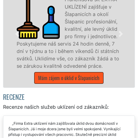
UKLÍZENÍ zajišťuje v
Šlapanicích a okolí
Šlapanic profesionální,
kvalitní, ale levný úklid
pro firmy i jednotlivce.
e náš servis 24 hodin denně, 7
u a to i během víkendů či státních
nabízíme pro
lidíme vše, co zákazník žádá a to
státní podnik
 kvalitně odvedené práce.
Jihomoravském
ám zájem o úklid v Šlapanicích
Mám zájem
RECENZE
Recenze našich služeb uklízení od zákazníků:
Firma Extra uklízení nám zajišťovala úklid dvou domácností v
Šlapanicích. Já i moje dcera jsme byli velmi spokojené. Vynikající
přístup i vystupování všech pracovnic. Skutečně precizní úklid