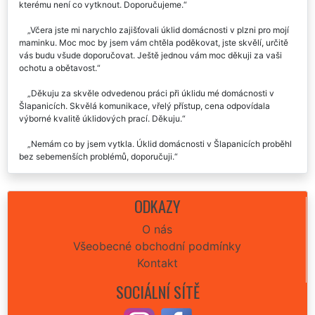
kterému není co vytknout. Doporučujeme.
Včera jste mi narychlo zajišťovali úklid domácnosti v plzni pro mojí
maminku. Moc moc by jsem vám chtěla poděkovat, jste skvělí, určitě
vás budu všude doporučovat. Ještě jednou vám moc děkuji za vaši
ochotu a obětavost.
Děkuju za skvěle odvedenou práci při úklidu mé domácnosti v
Šlapanicích. Skvělá komunikace, vřelý přístup, cena odpovídala
výborné kvalitě úklidových prací. Děkuju.
Nemám co by jsem vytkla. Úklid domácnosti v Šlapanicích proběhl
bez sebemenších problémů, doporučuji.
Velmi rychlá odezva, perfektní domluva, moc šikovná děvčata.
Uklidili mi domácnost skutečně nádherně. Děkuji a doporučuji.
ODKAZY
Velmi profi přístup této úklidové společnosti. Od samotného
O nás
objednání úklidu jsem měla již druhý den uklizenou celou domácnost
Všeobecné obchodní podmínky
včetně umytých oken. Budu všude chválit a doporučovat. Děkuji
vám.
Kontakt
Před svátky jsem potřebovala uklidit celou naši domácnost a na
SOCIÁLNÍ SÍTĚ
základě doporučení jsem si v Šlapanicích vybrala společnost Extra
uklízení. Byla jsem velmi, ale velmi spokojená. Určitě budu tuto firmu