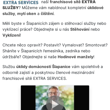
naší
franchisové sítě
EXTRA
SLUŽBY
? Můžeme vám nabídnout kompletní
úklidové
služby
,
mytí oken
a
čištění
.
Měli byste v Šlapanicích zájem o stěhovací služby nebo
vyklízecí práce? Objednejte si u nás
Stěhování
nebo
Vyklízení
!
Chcete něco opravit? Postavit? Vymalovat? Smontovat?
Sháníte v Šlapanicích řemeslníka, zedníka nebo
údržbáře? Objednejte si naše
Hodinové manžely
!
Službu
úklidy domácností Šlapanice
vám spolehlivě a
odborně zajistí a poskytnou členové mezinárodní
franchisové sítě EXTRA SERVICES.