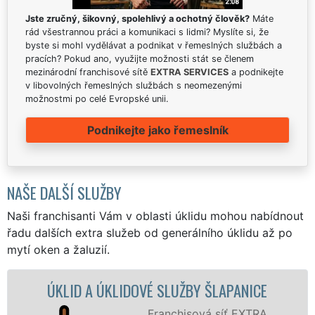
Jste zručný, šikovný, spolehlivý a ochotný člověk?
Máte
rád všestrannou práci a komunikaci s lidmi? Myslíte si, že
byste si mohl vydělávat a podnikat v řemeslných službách a
pracích? Pokud ano, využijte možnosti stát se členem
mezinárodní franchisové sítě
EXTRA SERVICES
a podnikejte
v libovolných řemeslných službách s neomezenými
možnostmi po celé Evropské unii.
Podnikejte jako řemeslník
NAŠE DALŠÍ SLUŽBY
Naši franchisanti Vám v oblasti úklidu mohou nabídnout
řadu dalších extra služeb od generálního úklidu až po
mytí oken a žaluzií.
 ÚKLIDOVÉ SLUŽBY ŠLAPANICE
ÚKLID
Franchisová síť EXTRA