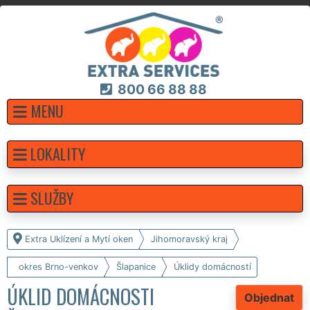
800 66 88 88
MENU
LOKALITY
SLUŽBY
Extra Uklízení a Mytí oken
Jihomoravský kraj
okres Brno-venkov
Šlapanice
Úklidy domácností
ÚKLID DOMÁCNOSTI
Objednat