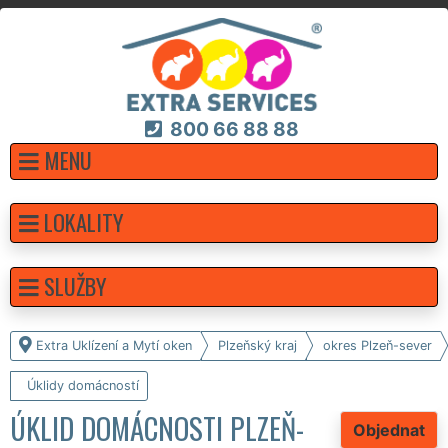
800 66 88 88
MENU
LOKALITY
SLUŽBY
Extra Uklízení a Mytí oken
Plzeňský kraj
okres Plzeň-sever
Úklidy domácností
ÚKLID DOMÁCNOSTI PLZEŇ-
Objednat