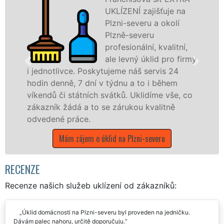
UKLÍZENÍ zajišťuje na
Plzni-severu a okolí
Plzně-severu
profesionální, kvalitní,
ale levný úklid pro firmy
livce. Poskytujeme náš servis 24
nně, 7 dní v týdnu a to i během
nabízíme p
či státních svátků. Uklidíme vše, co
státní podn
k žádá a to se zárukou kvalitně
Plzeňském k
é práce.
Mám záj
Mám zájem o úklid na Plzni-severu
RECENZE
Recenze našich služeb uklízení od zákazníků:
Úklid domácnosti na Plzni-severu byl proveden na jedničku.
Dávám palec nahoru, určitě doporučuju.