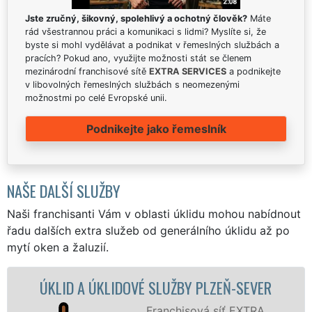
Jste zručný, šikovný, spolehlivý a ochotný člověk?
Máte
rád všestrannou práci a komunikaci s lidmi? Myslíte si, že
byste si mohl vydělávat a podnikat v řemeslných službách a
pracích? Pokud ano, využijte možnosti stát se členem
mezinárodní franchisové sítě
EXTRA SERVICES
a podnikejte
v libovolných řemeslných službách s neomezenými
možnostmi po celé Evropské unii.
Podnikejte jako řemeslník
NAŠE DALŠÍ SLUŽBY
Naši franchisanti Vám v oblasti úklidu mohou nabídnout
řadu dalších extra služeb od generálního úklidu až po
mytí oken a žaluzií.
A ÚKLIDOVÉ SLUŽBY PLZEŇ-SEVER
ÚKLIDOV
Franchisová síť EXTRA