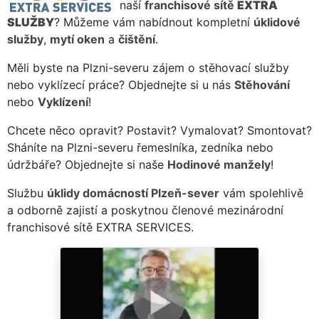
naší
franchisové sítě
EXTRA
SLUŽBY
? Můžeme vám nabídnout kompletní
úklidové
služby
,
mytí oken
a
čištění
.
Měli byste na Plzni-severu zájem o stěhovací služby
nebo vyklízecí práce? Objednejte si u nás
Stěhování
nebo
Vyklízení
!
Chcete něco opravit? Postavit? Vymalovat? Smontovat?
Sháníte na Plzni-severu řemeslníka, zedníka nebo
údržbáře? Objednejte si naše
Hodinové manžely
!
Službu
úklidy domácností Plzeň-sever
vám spolehlivě
a odborně zajistí a poskytnou členové mezinárodní
franchisové sítě EXTRA SERVICES.