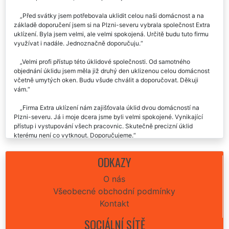
Před svátky jsem potřebovala uklidit celou naši domácnost a na
základě doporučení jsem si na Plzni-severu vybrala společnost Extra
uklízení. Byla jsem velmi, ale velmi spokojená. Určitě budu tuto firmu
využívat i nadále. Jednoznačně doporučuju.
Velmi profi přístup této úklidové společnosti. Od samotného
objednání úklidu jsem měla již druhý den uklizenou celou domácnost
včetně umytých oken. Budu všude chválit a doporučovat. Děkuji
vám.
Firma Extra uklízení nám zajišťovala úklid dvou domácností na
Plzni-severu. Já i moje dcera jsme byli velmi spokojené. Vynikající
přístup i vystupování všech pracovnic. Skutečně precizní úklid
kterému není co vytknout. Doporučujeme.
Včera jste mi narychlo zajišťovali úklid domácnosti v plzni pro mojí
ODKAZY
maminku. Moc moc by jsem vám chtěla poděkovat, jste skvělí, určitě
vás budu všude doporučovat. Ještě jednou vám moc děkuji za vaši
O nás
ochotu a obětavost.
Všeobecné obchodní podmínky
Děkuju za skvěle odvedenou práci při úklidu mé domácnosti na
Kontakt
Plzni-severu. Skvělá komunikace, vřelý přístup, cena odpovídala
výborné kvalitě úklidových prací. Děkuju.
SOCIÁLNÍ SÍTĚ