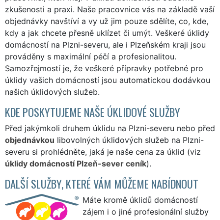
zkušenosti a praxi. Naše pracovnice vás na základě vaší
objednávky navštíví a vy už jim pouze sdělíte, co, kde,
kdy a jak chcete přesně uklízet či umýt. Veškeré úklidy
domácností na Plzni-severu, ale i Plzeňském kraji jsou
prováděny s maximální péčí a profesionalitou.
Samozřejmostí je, že veškeré přípravky potřebné pro
úklidy vašich domácností jsou automatickou dodávkou
našich úklidových služeb.
KDE POSKYTUJEME NAŠE ÚKLIDOVÉ SLUŽBY
Před jakýmkoli druhem úklidu na Plzni-severu nebo před
objednávkou
libovolných úklidových služeb na Plzni-
severu si prohlédněte, jaká je naše cena za úklid (viz
úklidy domácností Plzeň-sever ceník
).
DALŠÍ SLUŽBY, KTERÉ VÁM MŮŽEME NABÍDNOUT
Máte kromě úklidů domácností
zájem i o jiné profesionální služby