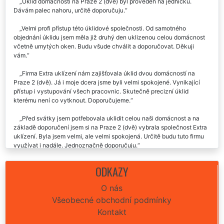
Úklid domácnosti na Praze 2 (dvě) byl proveden na jedničku.
Dávám palec nahoru, určitě doporučuju.
Velmi profi přístup této úklidové společnosti. Od samotného
objednání úklidu jsem měla již druhý den uklizenou celou domácnost
včetně umytých oken. Budu všude chválit a doporučovat. Děkuji
vám.
Firma Extra uklízení nám zajišťovala úklid dvou domácností na
Praze 2 (dvě). Já i moje dcera jsme byli velmi spokojené. Vynikající
přístup i vystupování všech pracovnic. Skutečně precizní úklid
kterému není co vytknout. Doporučujeme.
Před svátky jsem potřebovala uklidit celou naši domácnost a na
základě doporučení jsem si na Praze 2 (dvě) vybrala společnost Extra
uklízení. Byla jsem velmi, ale velmi spokojená. Určitě budu tuto firmu
využívat i nadále. Jednoznačně doporučuju.
Včera jste mi narychlo zajišťovali úklid domácnosti v plzni pro mojí
ODKAZY
maminku. Moc moc by jsem vám chtěla poděkovat, jste skvělí, určitě
vás budu všude doporučovat. Ještě jednou vám moc děkuji za vaši
O nás
ochotu a obětavost.
Všeobecné obchodní podmínky
Děkuju za skvěle odvedenou práci při úklidu mé domácnosti na
Kontakt
Praze 2 (dvě). Skvělá komunikace, vřelý přístup, cena odpovídala