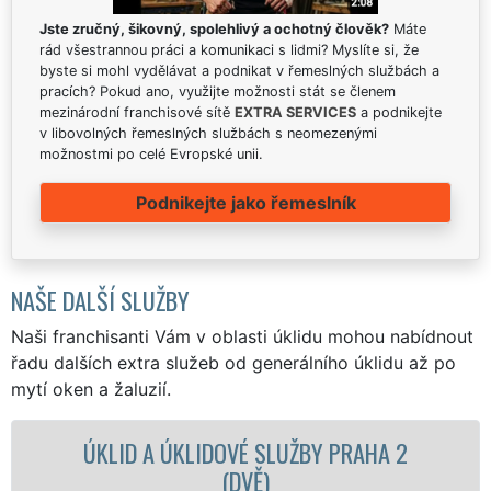
Jste zručný, šikovný, spolehlivý a ochotný člověk?
Máte
rád všestrannou práci a komunikaci s lidmi? Myslíte si, že
byste si mohl vydělávat a podnikat v řemeslných službách a
pracích? Pokud ano, využijte možnosti stát se členem
mezinárodní franchisové sítě
EXTRA SERVICES
a podnikejte
v libovolných řemeslných službách s neomezenými
možnostmi po celé Evropské unii.
Podnikejte jako řemeslník
NAŠE DALŠÍ SLUŽBY
Naši franchisanti Vám v oblasti úklidu mohou nabídnout
řadu dalších extra služeb od generálního úklidu až po
mytí oken a žaluzií.
LIDOVÉ SLUŽBY PRAHA 2
ÚKLIDOVÁ SLUŽ
(DVĚ)