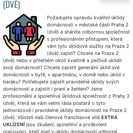
(DVĚ)
Požadujete opravdu kvalitní úklidy
domácností v městské části Praha 2
(dvě) a sháníte odbornou společnost
s profesionálním přístupem, která
vám tyto úklidové služby na Praze 2
(dvě) zajistí? Chcete na Praze 2
(dvě) nebo v přilehlém okolí kvalitně a pečlivě uklidit
svoji domácnost? Chcete zajistit generální úklid své
domácnosti v bytě, v apartmánu, v domě nebo úklid v
baráku? Potřebujete zajistit pravidelné úklidy svých
domácností a zajistit i praní a žehlení? Jsme
profesionální a spolehlivá úklidová společnost z Prahy 2
(dvě), která se vám velmi ráda postará o tyto
jednorázové i pravidelné úklidy domácností na Praze 2
(dvě). Všichni naši členové franchisové sítě
EXTRA
UKLÍZENÍ
jsou zkušení, spolehliví a proškolení
pracovníci, kteří mají v úklidu domácností odborné