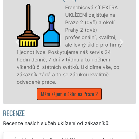
Franchisová síť EXTRA
UKLÍZENÍ zajišťuje na
Praze 2 (dvě) a okolí
Prahy 2 (dvě)
profesionální, kvalitní,
ale levný úklid pro firmy
Poskytujeme náš servis 24
nabízíme pro všec
dní v týdnu a to i během
státní podniky, al
ních svátků. Uklidíme vše, co
hlavním městě Prah
 to se zárukou kvalitně
Mám zájem o úk
.
jem o úklid na Praze 2
RECENZE
Recenze našich služeb uklízení od zákazníků: