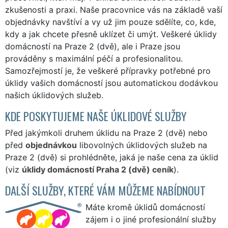
zkušenosti a praxi. Naše pracovnice vás na základě vaší
objednávky navštíví a vy už jim pouze sdělíte, co, kde,
kdy a jak chcete přesně uklízet či umýt. Veškeré úklidy
domácností na Praze 2 (dvě), ale i Praze jsou
prováděny s maximální péčí a profesionalitou.
Samozřejmostí je, že veškeré přípravky potřebné pro
úklidy vašich domácností jsou automatickou dodávkou
našich úklidových služeb.
KDE POSKYTUJEME NAŠE ÚKLIDOVÉ SLUŽBY
Před jakýmkoli druhem úklidu na Praze 2 (dvě) nebo
před
objednávkou
libovolných úklidových služeb na
Praze 2 (dvě) si prohlédněte, jaká je naše cena za úklid
(viz
úklidy domácností Praha 2 (dvě) ceník
).
DALŠÍ SLUŽBY, KTERÉ VÁM MŮŽEME NABÍDNOUT
Máte kromě úklidů domácností
zájem i o jiné profesionální služby