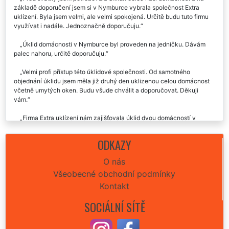
základě doporučení jsem si v Nymburce vybrala společnost Extra
uklízení. Byla jsem velmi, ale velmi spokojená. Určitě budu tuto firmu
využívat i nadále. Jednoznačně doporučuju.
Úklid domácnosti v Nymburce byl proveden na jedničku. Dávám
palec nahoru, určitě doporučuju.
Velmi profi přístup této úklidové společnosti. Od samotného
objednání úklidu jsem měla již druhý den uklizenou celou domácnost
včetně umytých oken. Budu všude chválit a doporučovat. Děkuji
vám.
Firma Extra uklízení nám zajišťovala úklid dvou domácností v
Nymburce. Já i moje dcera jsme byli velmi spokojené. Vynikající
přístup i vystupování všech pracovnic. Skutečně precizní úklid
ODKAZY
kterému není co vytknout. Doporučujeme.
O nás
Včera jste mi narychlo zajišťovali úklid domácnosti v plzni pro mojí
Všeobecné obchodní podmínky
maminku. Moc moc by jsem vám chtěla poděkovat, jste skvělí, určitě
vás budu všude doporučovat. Ještě jednou vám moc děkuji za vaši
Kontakt
ochotu a obětavost.
SOCIÁLNÍ SÍTĚ
Děkuju za skvěle odvedenou práci při úklidu mé domácnosti v
Nymburce. Skvělá komunikace, vřelý přístup, cena odpovídala
výborné kvalitě úklidových prací. Děkuju.