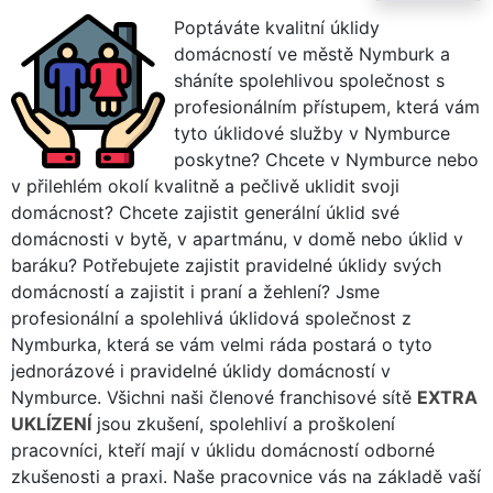
Poptáváte kvalitní úklidy
domácností ve městě Nymburk a
sháníte spolehlivou společnost s
profesionálním přístupem, která vám
tyto úklidové služby v Nymburce
poskytne? Chcete v Nymburce nebo
v přilehlém okolí kvalitně a pečlivě uklidit svoji
domácnost? Chcete zajistit generální úklid své
domácnosti v bytě, v apartmánu, v domě nebo úklid v
baráku? Potřebujete zajistit pravidelné úklidy svých
domácností a zajistit i praní a žehlení? Jsme
profesionální a spolehlivá úklidová společnost z
Nymburka, která se vám velmi ráda postará o tyto
jednorázové i pravidelné úklidy domácností v
Nymburce. Všichni naši členové franchisové sítě
EXTRA
UKLÍZENÍ
jsou zkušení, spolehliví a proškolení
pracovníci, kteří mají v úklidu domácností odborné
zkušenosti a praxi. Naše pracovnice vás na základě vaší