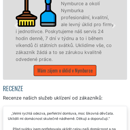
Nymburce a okolí
Nymburka
profesionální, kvalitní,
ale levný úklid pro firmy
vce. Poskytujeme náš servis 24
nabízíme pro
ě, 7 dní v týdnu a to i během
státní podnik
 státních svátků. Uklidíme vše, co
Středočeském 
ádá a to se zárukou kvalitně
Mám záje
práce.
Mám zájem o úklid v Nymburce
RECENZE
Recenze našich služeb uklízení od zákazníků:
Velmi rychlá odezva, perfektní domluva, moc šikovná děvčata.
Uklidili mi domácnost skutečně nádherně. Děkuji a doporučuji.
Před svátky jsem potřebovala uklidit celou naši domácnost a na