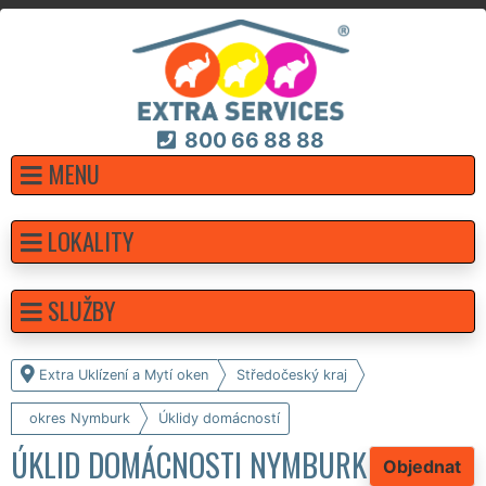
800 66 88 88
MENU
LOKALITY
SLUŽBY
Extra Uklízení a Mytí oken
Středočeský kraj
okres Nymburk
Úklidy domácností
ÚKLID DOMÁCNOSTI NYMBURK
Objednat