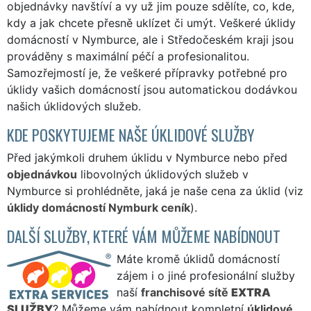
objednávky navštíví a vy už jim pouze sdělíte, co, kde,
kdy a jak chcete přesně uklízet či umýt. Veškeré úklidy
domácností v Nymburce, ale i Středočeském kraji jsou
prováděny s maximální péčí a profesionalitou.
Samozřejmostí je, že veškeré přípravky potřebné pro
úklidy vašich domácností jsou automatickou dodávkou
našich úklidových služeb.
KDE POSKYTUJEME NAŠE ÚKLIDOVÉ SLUŽBY
Před jakýmkoli druhem úklidu v Nymburce nebo před
objednávkou
libovolných úklidových služeb v
Nymburce si prohlédněte, jaká je naše cena za úklid (viz
úklidy domácností Nymburk ceník
).
DALŠÍ SLUŽBY, KTERÉ VÁM MŮŽEME NABÍDNOUT
Máte kromě úklidů domácností
zájem i o jiné profesionální služby
naší
franchisové sítě
EXTRA
SLUŽBY
? Můžeme vám nabídnout kompletní
úklidové