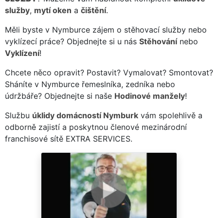
služby
,
mytí oken
a
čištění
.
Měli byste v Nymburce zájem o stěhovací služby nebo
vyklízecí práce? Objednejte si u nás
Stěhování
nebo
Vyklízení
!
Chcete něco opravit? Postavit? Vymalovat? Smontovat?
Sháníte v Nymburce řemeslníka, zedníka nebo
údržbáře? Objednejte si naše
Hodinové manžely
!
Službu
úklidy domácností Nymburk
vám spolehlivě a
odborně zajistí a poskytnou členové mezinárodní
franchisové sítě EXTRA SERVICES.