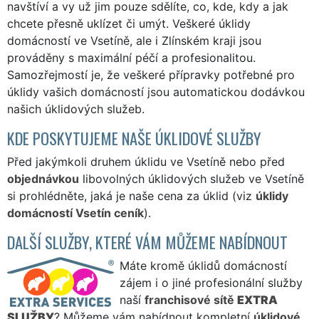
navštíví a vy už jim pouze sdělíte, co, kde, kdy a jak
chcete přesně uklízet či umýt. Veškeré úklidy
domácností ve Vsetíně, ale i Zlínském kraji jsou
prováděny s maximální péčí a profesionalitou.
Samozřejmostí je, že veškeré přípravky potřebné pro
úklidy vašich domácností jsou automatickou dodávkou
našich úklidových služeb.
KDE POSKYTUJEME NAŠE ÚKLIDOVÉ SLUŽBY
Před jakýmkoli druhem úklidu ve Vsetíně nebo před
objednávkou
libovolných úklidových služeb ve Vsetíně
si prohlédněte, jaká je naše cena za úklid (viz
úklidy
domácností Vsetín ceník
).
DALŠÍ SLUŽBY, KTERÉ VÁM MŮŽEME NABÍDNOUT
Máte kromě úklidů domácností
zájem i o jiné profesionální služby
naší
franchisové sítě
EXTRA
SLUŽBY
? Můžeme vám nabídnout kompletní
úklidové