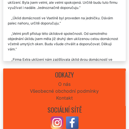
uklízení. Byla jsem velmi, ale velmi spokojená. Určitě budu tuto firmu
využívat i nadále. Jednoznačně doporučuju.
Úklid domácnosti ve Vsetíně byl proveden na jedničku. Dávám
palec nahoru, určitě doporučuju.
Velmi profi přístup této úklidové společnosti. Od samotného
objednání úklidu jsem měla již druhý den uklizenou celou domácnost
včetně umytých oken. Budu všude chválit a doporučovat. Děkuji
vám.
Firma Extra uklízení nám zajišťovala úklid dvou domácností ve
Vsetíně. Já i moje dcera jsme byli velmi spokojené. Vynikající přístup i
vystupování všech pracovnic. Skutečně precizní úklid kterému není
ODKAZY
co vytknout. Doporučujeme.
O nás
Nemám co by jsem vytkla. Úklid domácnosti ve Vsetíně proběhl bez
Všeobecné obchodní podmínky
sebemenších problémů, doporučuji.
Kontakt
Včera jste mi narychlo zajišťovali úklid domácnosti v plzni pro mojí
maminku. Moc moc by jsem vám chtěla poděkovat, jste skvělí, určitě
SOCIÁLNÍ SÍTĚ
vás budu všude doporučovat. Ještě jednou vám moc děkuji za vaši
ochotu a obětavost.
Děkuju za skvěle odvedenou práci při úklidu mé domácnosti ve