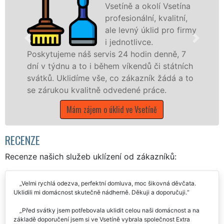
Vsetíně a okolí Vsetína
profesionální, kvalitní,
ale levný úklid pro firmy
i jednotlivce.
š servis 24 hodin denně, 7
nabízíme pro všec
o i během víkendů či státních
státní podniky, al
e vše, co zákazník žádá a to
Zlínském kraji s jis
litně odvedené práce.
Mám zájem o úk
jem o úklid ve Vsetíně
RECENZE
Recenze našich služeb uklízení od zákazníků:
Velmi rychlá odezva, perfektní domluva, moc šikovná děvčata.
Uklidili mi domácnost skutečně nádherně. Děkuji a doporučuji.
Před svátky jsem potřebovala uklidit celou naši domácnost a na
základě doporučení jsem si ve Vsetíně vybrala společnost Extra