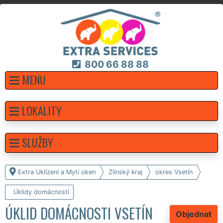
800 66 88 88
MENU
LOKALITY
SLUŽBY
Extra Uklízení a Mytí oken
Zlínský kraj
okres Vsetín
Úklidy domácností
ÚKLID DOMÁCNOSTI VSETÍN
Objednat