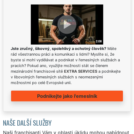
Jste zručný, šikovný, spolehlivý a ochotný člověk?
Máte
rád všestrannou práci a komunikaci s lidmi? Myslíte si, že
byste si mohl vydělávat a podnikat v řemeslných službách a
pracích? Pokud ano, využijte možnosti stát se členem
mezinárodní franchisové sítě
EXTRA SERVICES
a podnikejte
v libovolných řemeslných službách s neomezenými
možnostmi po celé Evropské unii.
Podnikejte jako řemeslník
NAŠE DALŠÍ SLUŽBY
Naši franchisanti Vám v oblasti úklidu mohou nabídnout