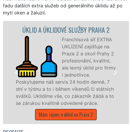
řadu dalších extra služeb od generálního úklidu až po
mytí oken a žaluzií.
LUŽBY PRAHA 2
ÚKLIDOVÁ SLUŽBA A ČINN
hisová síť EXTRA
Naše sp
ENÍ zajišťuje na
UKLÍZEN
 2 a okolí Prahy 2
Praze 2 
ionální, kvalitní,
profesio
evný úklid pro firmy
služby 
otlivce.
Levné úk
 hodin denně, 7
nabízíme pro všechny obchod
íkendů či státních
státní podniky, ale i domácno
zákazník žádá a to
hlavním městě Praha s jistoto
ené práce.
Mám zájem o úklidové služby
na Praze 2