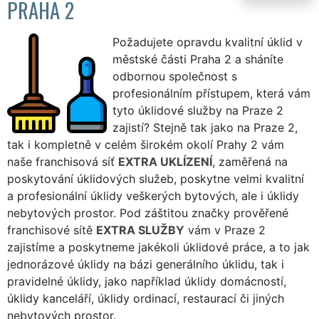
PRAHA 2
Požadujete opravdu kvalitní úklid v
městské části Praha 2 a sháníte
odbornou společnost s
profesionálním přístupem, která vám
tyto úklidové služby na Praze 2
zajistí? Stejně tak jako na Praze 2,
tak i kompletně v celém širokém okolí Prahy 2 vám
naše franchisová síť
EXTRA UKLÍZENÍ
, zaměřená na
poskytování úklidových služeb, poskytne velmi kvalitní
a profesionální úklidy veškerých bytových, ale i úklidy
nebytových prostor. Pod záštitou značky prověřené
franchisové sítě
EXTRA SLUŽBY
vám v Praze 2
zajistíme a poskytneme jakékoli úklidové práce, a to jak
jednorázové úklidy na bázi generálního úklidu, tak i
pravidelné úklidy, jako například úklidy domácností,
úklidy kanceláří, úklidy ordinací, restaurací či jiných
nebytových prostor.