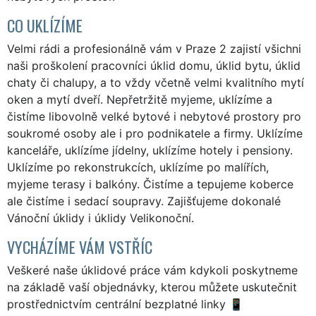
CO UKLÍZÍME
Velmi rádi a profesionálně vám v Praze 2 zajistí všichni
naši proškolení pracovníci úklid domu, úklid bytu, úklid
chaty či chalupy, a to vždy včetně velmi kvalitního mytí
oken a mytí dveří. Nepřetržitě myjeme, uklízíme a
čistíme libovolně velké bytové i nebytové prostory pro
soukromé osoby ale i pro podnikatele a firmy. Uklízíme
kanceláře, uklízíme jídelny, uklízíme hotely i pensiony.
Uklízíme po rekonstrukcích, uklízíme po malířích,
myjeme terasy i balkóny. Čistíme a tepujeme koberce
ale čistíme i sedací soupravy. Zajišťujeme dokonalé
Vánoční úklidy i úklidy Velikonoční.
VYCHÁZÍME VÁM VSTŘÍC
Veškeré naše úklidové práce vám kdykoli poskytneme
na základě vaší objednávky, kterou můžete uskutečnit
prostřednictvím centrální bezplatné linky