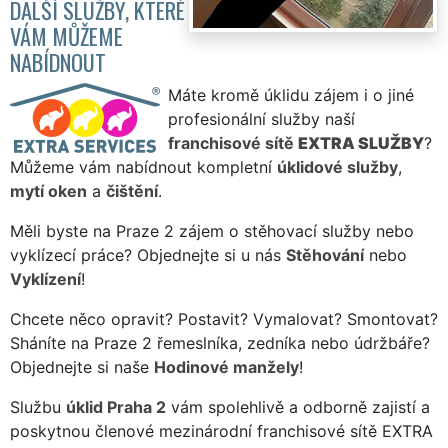
DALŠÍ SLUŽBY, KTERÉ
VÁM MŮŽEME
NABÍDNOUT
Máte kromě úklidu zájem i o jiné
profesionální služby naší
franchisové sítě
EXTRA SLUŽBY
?
Můžeme vám nabídnout kompletní
úklidové služby
,
mytí oken
a
čištění
.
Měli byste na Praze 2 zájem o stěhovací služby nebo
vyklízecí práce? Objednejte si u nás
Stěhování
nebo
Vyklízení
!
Chcete něco opravit? Postavit? Vymalovat? Smontovat?
Sháníte na Praze 2 řemeslníka, zedníka nebo údržbáře?
Objednejte si naše
Hodinové manžely
!
Službu
úklid Praha 2
vám spolehlivě a odborně zajistí a
poskytnou členové mezinárodní franchisové sítě EXTRA