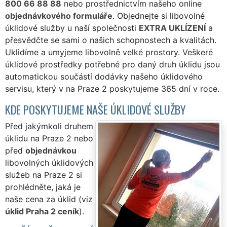
800 66 88 88
nebo prostřednictvím našeho online
objednávkového formuláře
. Objednejte si libovolné
úklidové služby u naší společnosti
EXTRA UKLÍZENÍ
a
přesvědčte se sami o našich schopnostech a kvalitách.
Uklidíme a umyjeme libovolně velké prostory. Veškeré
úklidové prostředky potřebné pro daný druh úklidu jsou
automatickou součástí dodávky našeho úklidového
servisu, který v na Praze 2 poskytujeme 365 dní v roce.
KDE POSKYTUJEME NAŠE ÚKLIDOVÉ SLUŽBY
Před jakýmkoli druhem
úklidu na Praze 2 nebo
před
objednávkou
libovolných úklidových
služeb na Praze 2 si
prohlédněte, jaká je
naše cena za úklid (viz
úklid Praha 2 ceník
).