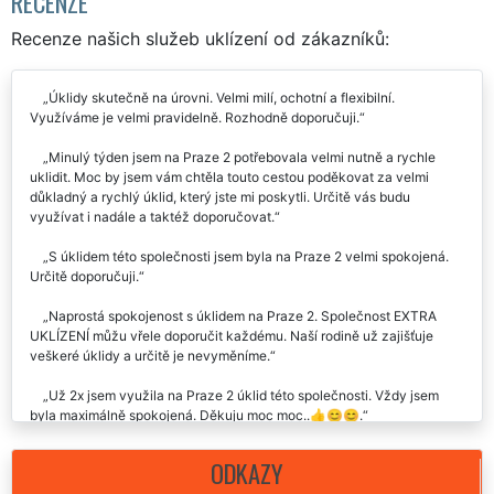
RECENZE
Recenze našich služeb uklízení od zákazníků:
Úklidy skutečně na úrovni. Velmi milí, ochotní a flexibilní.
Využíváme je velmi pravidelně. Rozhodně doporučuji.
Minulý týden jsem na Praze 2 potřebovala velmi nutně a rychle
uklidit. Moc by jsem vám chtěla touto cestou poděkovat za velmi
důkladný a rychlý úklid, který jste mi poskytli. Určitě vás budu
využívat i nadále a taktéž doporučovat.
S úklidem této společnosti jsem byla na Praze 2 velmi spokojená.
Určitě doporučuji.
Naprostá spokojenost s úklidem na Praze 2. Společnost EXTRA
UKLÍZENÍ můžu vřele doporučit každému. Naší rodině už zajišťuje
veškeré úklidy a určitě je nevyměníme.
Už 2x jsem využila na Praze 2 úklid této společnosti. Vždy jsem
byla maximálně spokojená. Děkuju moc moc..👍😊😊.
Vynikající služba i zkušenost. Včera nám tato úklidová firma
ODKAZY
zajišťovala úklid naší nemovitosti na Praze 2. Celý průběh úklidů byl