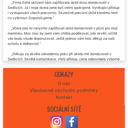
Firma Extra uklízení nám zajišťovala úklid dvou domácností v
Sedlicích. Já i moje dcera jsme byli velmi spokojené. Vynikající přístup
i vystupování všech pracovnic. Skutečně precizní úklid kterému není
co vytknout. Doporučujeme.
Včera jste mi narychlo zajišťovali úklid domácnosti v plzni pro mojí
maminku. Moc moc by jsem vám chtěla poděkovat, jste skvělí, určitě
vás budu všude doporučovat. Ještě jednou vám moc děkuji za vaši
ochotu a obětavost.
Děkuju za skvěle odvedenou práci při úklidu mé domácnosti v
Sedlicích. Skvělá komunikace, vřelý přístup, cena odpovídala výborné
kvalitě úklidových prací. Děkuju.
ODKAZY
Nemám co by jsem vytkla. Úklid domácnosti v Sedlicích proběhl
bez sebemenších problémů, doporučuji.
O nás
Všeobecné obchodní podmínky
Velmi rychlá odezva, perfektní domluva, moc šikovná děvčata.
Uklidili mi domácnost skutečně nádherně. Děkuji a doporučuji.
Kontakt
Úklid domácnosti v Sedlicích byl proveden na jedničku. Dávám
SOCIÁLNÍ SÍTĚ
palec nahoru, určitě doporučuju.
Před svátky jsem potřebovala uklidit celou naši domácnost a na
základě doporučení jsem si v Sedlicích vybrala společnost Extra