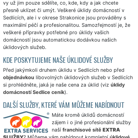
vy už jim pouze sdělíte, co, kde, kdy a jak chcete
přesně uklízet či umýt. Veškeré úklidy domácností v
Sedlicích, ale i v okrese Strakonice jsou prováděny s
maximální péčí a profesionalitou. Samozřejmostí je, že
veškeré přípravky potřebné pro úklidy vašich
domácností jsou automatickou dodávkou našich
úklidových služeb.
KDE POSKYTUJEME NAŠE ÚKLIDOVÉ SLUŽBY
Před jakýmkoli druhem úklidu v Sedlicích nebo před
objednávkou
libovolných úklidových služeb v Sedlicích
si prohlédněte, jaká je naše cena za úklid (viz
úklidy
domácností Sedlice ceník
).
DALŠÍ SLUŽBY, KTERÉ VÁM MŮŽEME NABÍDNOUT
Máte kromě úklidů domácností
zájem i o jiné profesionální služby
naší
franchisové sítě
EXTRA
SLUŽBY
? Můžeme vám nabídnout kompletní
úklidové