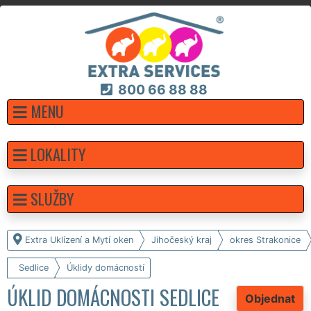
800 66 88 88
MENU
LOKALITY
SLUŽBY
Extra Uklízení a Mytí oken
Jihočeský kraj
okres Strakonice
Sedlice
Úklidy domácností
ÚKLID DOMÁCNOSTI SEDLICE
Objednat