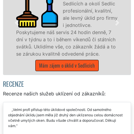
Sedlicích a okolí Sedlic
profesionální, kvalitní,
ale levný úklid pro firmy
i jednotlivce.
e náš servis 24 hodin denně, 7
nabízíme pro
u a to i během víkendů či státních
státní podnik
lidíme vše, co zákazník žádá a to
Jihočeském kra
 kvalitně odvedené práce.
Mám záje
Mám zájem o úklid v Sedlicích
RECENZE
Recenze našich služeb uklízení od zákazníků:
Velmi profi přístup této úklidové společnosti. Od samotného
objednání úklidu jsem měla již druhý den uklizenou celou domácnost
včetně umytých oken. Budu všude chválit a doporučovat. Děkuji
vám.