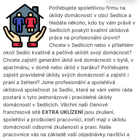
Potřebujete spolehlivou firmu na
úklidy domácností v obci Sedlice a
hledáte někoho, kdo by vám právě v
Sedlicích poskytl kvalitní úklidové
práce na profesionální úrovni?
Chcete v Sedlicích nebo v přilehlém
okolí Sedlic kvalitně a pečlivě uklidit svoji domácnost?
Chcete zajistit generální úklid své domácnosti v bytě, v
apartmánu, v domě nebo úklid v baráku? Potřebujete
zajistit pravidelné úklidy svých domácností a zajistit i
praní a žehlení? Jsme profesionální a spolehlivá
úklidová společnost ze Sedlic, která se vám velmi ráda
postará o tyto jednorázové i pravidelné úklidy
domácností v Sedlicích. Všichni naši členové
franchisové sítě
EXTRA UKLÍZENÍ
jsou zkušení,
spolehliví a proškolení pracovníci, kteří mají v úklidu
domácností odborné zkušenosti a praxi. Naše
pracovnice vás na základě vaší objednávky navštíví a