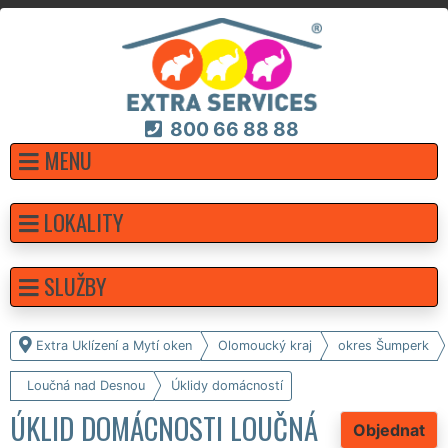
800 66 88 88
MENU
LOKALITY
SLUŽBY
Extra Uklízení a Mytí oken
Olomoucký kraj
okres Šumperk
Loučná nad Desnou
Úklidy domácností
ÚKLID DOMÁCNOSTI LOUČNÁ
Objednat