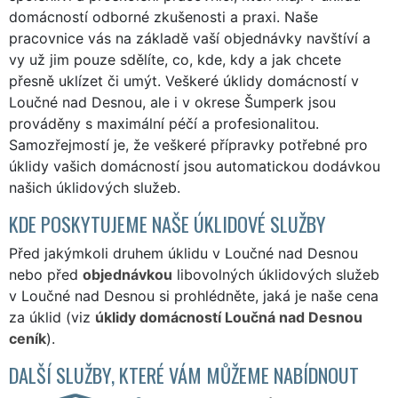
domácností odborné zkušenosti a praxi. Naše
pracovnice vás na základě vaší objednávky navštíví a
vy už jim pouze sdělíte, co, kde, kdy a jak chcete
přesně uklízet či umýt. Veškeré úklidy domácností v
Loučné nad Desnou, ale i v okrese Šumperk jsou
prováděny s maximální péčí a profesionalitou.
Samozřejmostí je, že veškeré přípravky potřebné pro
úklidy vašich domácností jsou automatickou dodávkou
našich úklidových služeb.
KDE POSKYTUJEME NAŠE ÚKLIDOVÉ SLUŽBY
Před jakýmkoli druhem úklidu v Loučné nad Desnou
nebo před
objednávkou
libovolných úklidových služeb
v Loučné nad Desnou si prohlédněte, jaká je naše cena
za úklid (viz
úklidy domácností Loučná nad Desnou
ceník
).
DALŠÍ SLUŽBY, KTERÉ VÁM MŮŽEME NABÍDNOUT