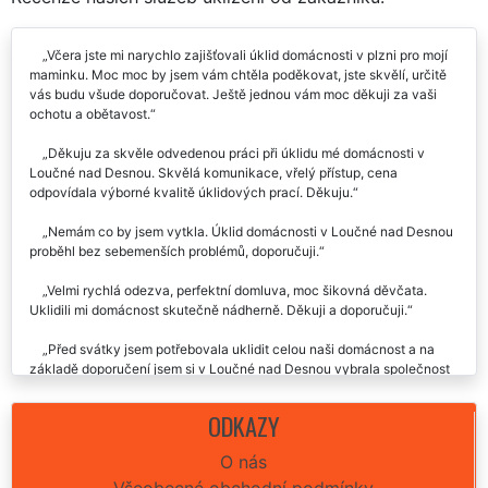
Včera jste mi narychlo zajišťovali úklid domácnosti v plzni pro mojí
maminku. Moc moc by jsem vám chtěla poděkovat, jste skvělí, určitě
vás budu všude doporučovat. Ještě jednou vám moc děkuji za vaši
ochotu a obětavost.
Děkuju za skvěle odvedenou práci při úklidu mé domácnosti v
Loučné nad Desnou. Skvělá komunikace, vřelý přístup, cena
odpovídala výborné kvalitě úklidových prací. Děkuju.
Nemám co by jsem vytkla. Úklid domácnosti v Loučné nad Desnou
proběhl bez sebemenších problémů, doporučuji.
Velmi rychlá odezva, perfektní domluva, moc šikovná děvčata.
Uklidili mi domácnost skutečně nádherně. Děkuji a doporučuji.
Před svátky jsem potřebovala uklidit celou naši domácnost a na
základě doporučení jsem si v Loučné nad Desnou vybrala společnost
Extra uklízení. Byla jsem velmi, ale velmi spokojená. Určitě budu tuto
firmu využívat i nadále. Jednoznačně doporučuju.
ODKAZY
Úklid domácnosti v Loučné nad Desnou byl proveden na jedničku.
O nás
Dávám palec nahoru, určitě doporučuju.
Všeobecné obchodní podmínky