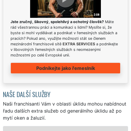
Jste zručný, šikovný, spolehlivý a ochotný člověk?
Máte
rád všestrannou práci a komunikaci s lidmi? Myslíte si, že
byste si mohl vydělávat a podnikat v řemeslných službách a
pracích? Pokud ano, využijte možnosti stát se členem
mezinárodní franchisové sítě
EXTRA SERVICES
a podnikejte
v libovolných řemeslných službách s neomezenými
možnostmi po celé Evropské unii.
Podnikejte jako řemeslník
NAŠE DALŠÍ SLUŽBY
Naši franchisanti Vám v oblasti úklidu mohou nabídnout
řadu dalších extra služeb od generálního úklidu až po
mytí oken a žaluzií.