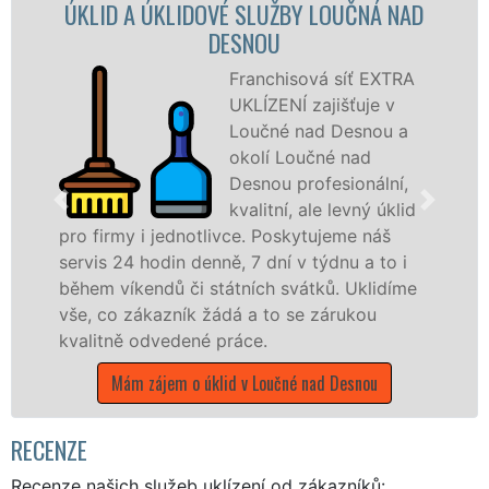
IDOVÉ SLUŽBY LOUČNÁ NAD
ÚKLIDOVÁ SLUŽ
DESNOU
NA
Franchisová síť EXTRA
UKLÍZENÍ zajišťuje v
Loučné nad Desnou a
okolí Loučné nad
Desnou profesionální,
kvalitní, ale levný úklid
notlivce. Poskytujeme náš
služby nabízíme p
denně, 7 dní v týdnu a to i
společnosti, státn
i státních svátků. Uklidíme
v celém Olomouckém
k žádá a to se zárukou
Mám zájem o úklido
ené práce.
o úklid v Loučné nad Desnou
RECENZE
Recenze našich služeb uklízení od zákazníků: