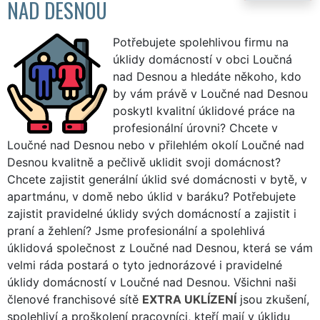
NAD DESNOU
Potřebujete spolehlivou firmu na
úklidy domácností v obci Loučná
nad Desnou a hledáte někoho, kdo
by vám právě v Loučné nad Desnou
poskytl kvalitní úklidové práce na
profesionální úrovni? Chcete v
Loučné nad Desnou nebo v přilehlém okolí Loučné nad
Desnou kvalitně a pečlivě uklidit svoji domácnost?
Chcete zajistit generální úklid své domácnosti v bytě, v
apartmánu, v domě nebo úklid v baráku? Potřebujete
zajistit pravidelné úklidy svých domácností a zajistit i
praní a žehlení? Jsme profesionální a spolehlivá
úklidová společnost z Loučné nad Desnou, která se vám
velmi ráda postará o tyto jednorázové i pravidelné
úklidy domácností v Loučné nad Desnou. Všichni naši
členové franchisové sítě
EXTRA UKLÍZENÍ
jsou zkušení,
spolehliví a proškolení pracovníci, kteří mají v úklidu