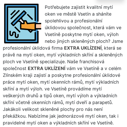
Potřebujete zajistit kvalitní mytí
oken ve městě Vsetín a sháníte
spolehlivou a profesionální
úklidovou společnost, která vám ve
Vsetíně poskytne mytí oken, výloh
nebo jiných skleněných ploch? Jsme
profesionální úklidová firma
EXTRA UKLÍZENÍ
, která se
právě na mytí oken, mytí výkladních skříní a skleněných
ploch ve Vsetíně specializuje. Naše franchisová
společnost
EXTRA UKLÍZENÍ
vám ve Vsetíně a v celém
Zlínském kraji zajistí a poskytne profesionální úklidové
práce mytí oken, mytí okenních rámů, mytí výkladních
skříní a mytí výloh. ve Vsetíně provádíme mytí
veškerých druhů a tipů oken, mytí výloh a výkladních
skříní včetně okenních rámů, mytí dveří a parapetů.
Jakákoli velikost skleněné plochy pro nás není
překážkou. Nabízíme jak jednorázové mytí oken, tak i
pravidelné mytí oken a výkladních skříní ve Vsetíně.