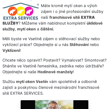
Máte kromě mytí oken a výloh
zájem i o jiné profesionální služby
naší
franchisové sítě
EXTRA
SLUŽBY
? Můžeme vám nabídnout kompletní
úklidové
služby
,
mytí oken
a
čištění
.
Měli byste ve Vsetíně zájem o stěhovací služby nebo
vyklízecí práce? Objednejte si u nás
Stěhování
nebo
Vyklízení
!
Chcete něco opravit? Postavit? Vymalovat? Smontovat?
Sháníte ve Vsetíně řemeslníka, zedníka nebo údržbáře?
Objednejte si naše
Hodinové manžely
!
Službu
mytí oken Vsetín
vám spolehlivě a odborně
zajistí a poskytnou členové mezinárodní franchisové
sítě EXTRA SERVICES.