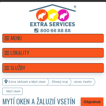
800 66 88 88
MENU
LOKALITY
SLUŽBY
Extra Uklízení a Mytí oken
Zlínský kraj
okres Vsetín
Mytí oken
MYTÍ OKEN A ŽALUZIÍ VSETÍN
Objednat