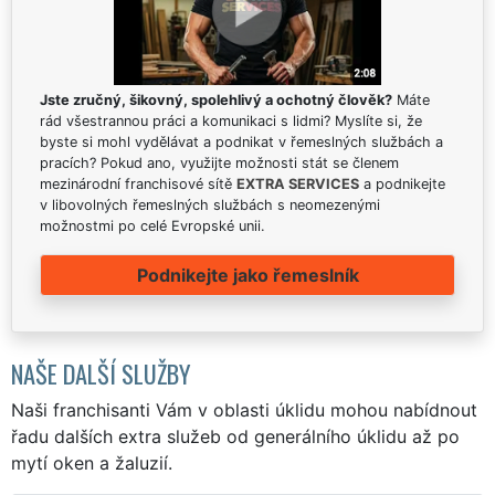
Jste zručný, šikovný, spolehlivý a ochotný člověk?
Máte
rád všestrannou práci a komunikaci s lidmi? Myslíte si, že
byste si mohl vydělávat a podnikat v řemeslných službách a
pracích? Pokud ano, využijte možnosti stát se členem
mezinárodní franchisové sítě
EXTRA SERVICES
a podnikejte
v libovolných řemeslných službách s neomezenými
možnostmi po celé Evropské unii.
Podnikejte jako řemeslník
NAŠE DALŠÍ SLUŽBY
Naši franchisanti Vám v oblasti úklidu mohou nabídnout
řadu dalších extra služeb od generálního úklidu až po
mytí oken a žaluzií.