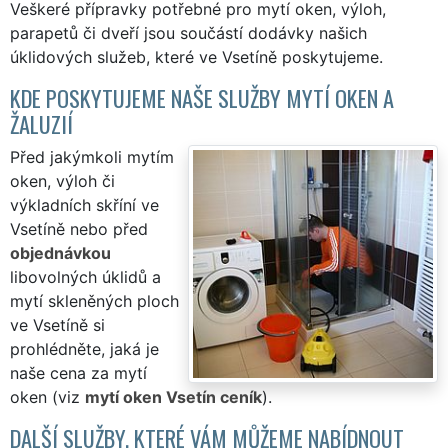
Veškeré přípravky potřebné pro mytí oken, výloh,
parapetů či dveří jsou součástí dodávky našich
úklidových služeb, které ve Vsetíně poskytujeme.
KDE POSKYTUJEME NAŠE SLUŽBY MYTÍ OKEN A
ŽALUZIÍ
Před jakýmkoli mytím
oken, výloh či
výkladních skříní ve
Vsetíně nebo před
objednávkou
libovolných úklidů a
mytí skleněných ploch
ve Vsetíně si
prohlédněte, jaká je
naše cena za mytí
oken (viz
mytí oken Vsetín ceník
).
DALŠÍ SLUŽBY, KTERÉ VÁM MŮŽEME NABÍDNOUT