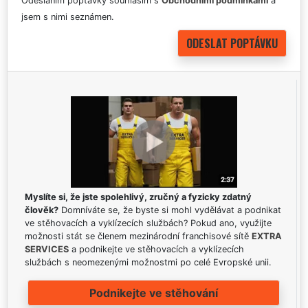
Odesláním poptávky souhlasím s
Obchodními podmínkami
a
jsem s nimi seznámen.
Myslíte si, že jste spolehlivý, zručný a fyzicky zdatný
člověk?
Domníváte se, že byste si mohl vydělávat a podnikat
ve stěhovacích a vyklízecích službách? Pokud ano, využijte
možnosti stát se členem mezinárodní franchisové sítě
EXTRA
SERVICES
a podnikejte ve stěhovacích a vyklízecích
službách s neomezenými možnostmi po celé Evropské unii.
Podnikejte ve stěhování