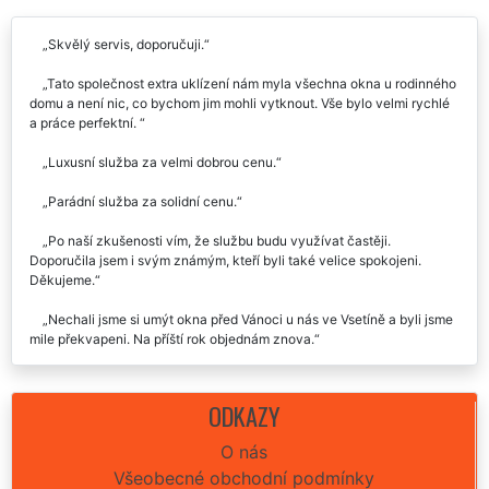
Recenze našich služeb uklízení od zákazníků:
Skvělý servis, doporučuji.
Tato společnost extra uklízení nám myla všechna okna u rodinného
domu a není nic, co bychom jim mohli vytknout. Vše bylo velmi rychlé
a práce perfektní.
Luxusní služba za velmi dobrou cenu.
Parádní služba za solidní cenu.
Po naší zkušenosti vím, že službu budu využívat častěji.
Doporučila jsem i svým známým, kteří byli také velice spokojeni.
Děkujeme.
Nechali jsme si umýt okna před Vánoci u nás ve Vsetíně a byli jsme
mile překvapeni. Na příští rok objednám znova.
Velice kvalitní služba, rozhodně doporučím i dál.
ODKAZY
Mohu firmu EXTRA UKLÍZENÍ jenom doporučit. Nelze cokoli
vytknout, bezesporu nejlepší firma v okrese.
O nás