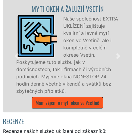
EN A ŽALUZIÍ VSETÍN
MYTÍ OKENNÍCH
Naše společnost EXTRA
UKLÍZENÍ zajišťuje
kvalitní a levné mytí
oken ve Vsetíně, ale i
kompletně v celém
okrese Vsetín.
o službu jak v
Poskytujeme komple
ak i firmách či výrobních
po celém okrese V
jeme okna NON-STOP 24
franchisových po
etně víkendů a svátků bez
UKLÍZENÍ, a to i 
latků.
státních svátků.
m o mytí oken ve Vsetíně
Mám zájem o mytí
RECENZE