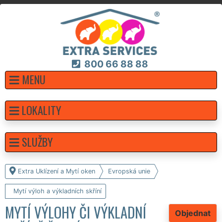
800 66 88 88
MENU
LOKALITY
SLUŽBY
Extra Uklízení a Mytí oken
Evropská unie
Mytí výloh a výkladních skříní
MYTÍ VÝLOHY ČI VÝKLADNÍ
Objednat