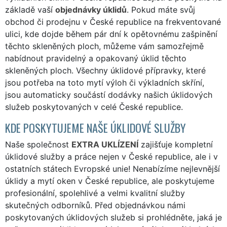
základě vaší
objednávky úklidů
. Pokud máte svůj
obchod či prodejnu v České republice na frekventované
ulici, kde dojde během pár dní k opětovnému zašpinění
těchto skleněných ploch, můžeme vám samozřejmě
nabídnout pravidelný a opakovaný úklid těchto
skleněných ploch. Všechny úklidové přípravky, které
jsou potřeba na toto mytí výloh či výkladních skříní,
jsou automaticky součástí dodávky našich úklidových
služeb poskytovaných v celé České republice.
KDE POSKYTUJEME NAŠE ÚKLIDOVÉ SLUŽBY
Naše společnost
EXTRA UKLÍZENÍ
zajišťuje kompletní
úklidové služby a práce nejen v České republice, ale i v
ostatních státech Evropské unie! Nenabízíme nejlevnější
úklidy a mytí oken v České republice, ale poskytujeme
profesionální, spolehlivé a velmi kvalitní služby
skutečných odborníků. Před objednávkou námi
poskytovaných úklidových služeb si prohlédněte, jaká je