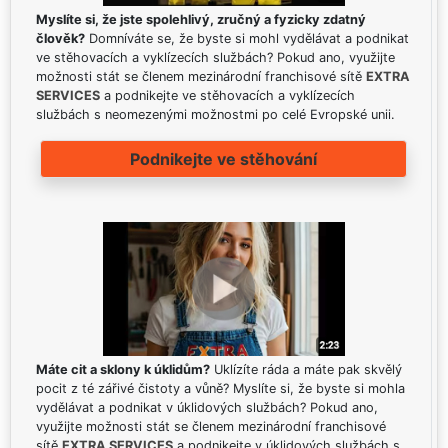
Myslíte si, že jste spolehlivý, zručný a fyzicky zdatný
člověk?
Domníváte se, že byste si mohl vydělávat a podnikat
ve stěhovacích a vyklízecích službách? Pokud ano, využijte
možnosti stát se členem mezinárodní franchisové sítě
EXTRA
SERVICES
a podnikejte ve stěhovacích a vyklízecích
službách s neomezenými možnostmi po celé Evropské unii.
Podnikejte ve stěhování
Máte cit a sklony k úklidům?
Uklízíte ráda a máte pak skvělý
pocit z té zářivé čistoty a vůně? Myslíte si, že byste si mohla
vydělávat a podnikat v úklidových službách? Pokud ano,
využijte možnosti stát se členem mezinárodní franchisové
sítě
EXTRA SERVICES
a podnikejte v úklidových službách s