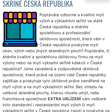
SKŘÍNĚ ČESKÁ REPUBLIKA
Poptáváte odborné a kvalitní mytí
výloh a výkladních skříní ve státě
Česká republika a sháníte
spolehlivou a profesionální
úklidovou společnost, která vám v
České republice poskytne mytí
oken, výloh nebo jiných skleněných ploch? Poptáváte, či
sháníte kvalitní a spolehlivou úklidovou firmu na mytí
výlohy nebo na mytí výkladní skříně kdekoli v České
republice? Jsme zavedená a zodpovědná úklidová
společnost, která právě na území celé České republiky
zajišťuje a poskytuje tyto úklidové práce zaměřené na
mytí výloh a na mytí výkladních skříní. Bez ohledu na
velikost skleněné plochy, kterou chcete umýt, naše
franchisová společnost
EXTRA UKLÍZENÍ
vám veškeré
toto standardní i nestandardní mytí výloh či mytí
výkladních skříní v České republice zajistí a poskytne na