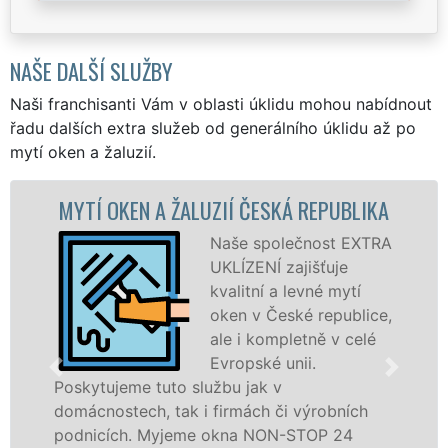
NAŠE DALŠÍ SLUŽBY
Naši franchisanti Vám v oblasti úklidu mohou nabídnout
řadu dalších extra služeb od generálního úklidu až po
mytí oken a žaluzií.
ŽALUZIÍ ČESKÁ REPUBLIKA
MYTÍ OKENNÍCH
R
Naše společnost EXTRA
UKLÍZENÍ zajišťuje
kvalitní a levné mytí
oken v České republice,
ale i kompletně v celé
Evropské unii.
o službu jak v
ak i firmách či výrobních
dřevěná okna a dv
jeme okna NON-STOP 24
kompletní a kvalitn