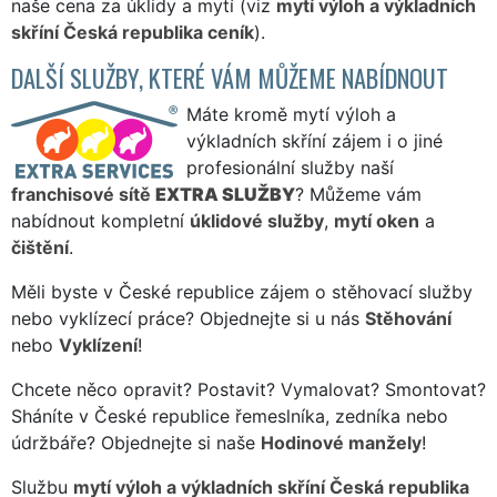
naše cena za úklidy a mytí (viz
mytí výloh a výkladních
skříní Česká republika ceník
).
DALŠÍ SLUŽBY, KTERÉ VÁM MŮŽEME NABÍDNOUT
Máte kromě mytí výloh a
výkladních skříní zájem i o jiné
profesionální služby naší
franchisové sítě
EXTRA SLUŽBY
? Můžeme vám
nabídnout kompletní
úklidové služby
,
mytí oken
a
čištění
.
Měli byste v České republice zájem o stěhovací služby
nebo vyklízecí práce? Objednejte si u nás
Stěhování
nebo
Vyklízení
!
Chcete něco opravit? Postavit? Vymalovat? Smontovat?
Sháníte v České republice řemeslníka, zedníka nebo
údržbáře? Objednejte si naše
Hodinové manžely
!
Službu
mytí výloh a výkladních skříní Česká republika