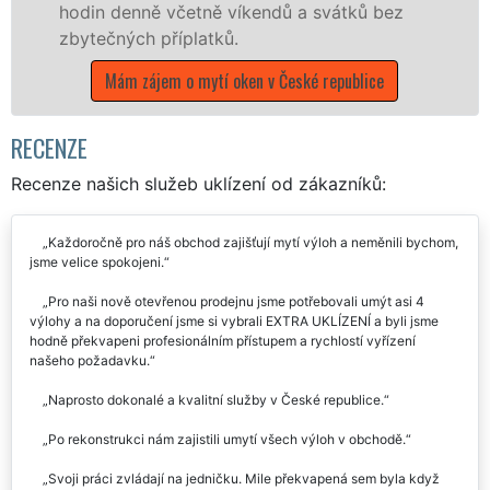
etně víkendů a svátků bez
Evropské unii pro
latků.
poboček sítě EXTR
víkendech a během
 mytí oken v České republice
Mám zájem o mytí o
RECENZE
Recenze našich služeb uklízení od zákazníků:
Každoročně pro náš obchod zajišťují mytí výloh a neměnili bychom,
jsme velice spokojeni.
Pro naši nově otevřenou prodejnu jsme potřebovali umýt asi 4
výlohy a na doporučení jsme si vybrali EXTRA UKLÍZENÍ a byli jsme
hodně překvapeni profesionálním přístupem a rychlostí vyřízení
našeho požadavku.
Naprosto dokonalé a kvalitní služby v České republice.