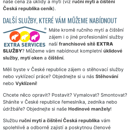
naše cena za úklidy a mytí (viz
ruční mytí a čištění
Česká republika ceník
).
DALŠÍ SLUŽBY, KTERÉ VÁM MŮŽEME NABÍDNOUT
Máte kromě ručního mytí a čištění
zájem i o jiné profesionální služby
naší
franchisové sítě
EXTRA
SLUŽBY
? Můžeme vám nabídnout kompletní
úklidové
služby
,
mytí oken
a
čištění
.
Měli byste v České republice zájem o stěhovací služby
nebo vyklízecí práce? Objednejte si u nás
Stěhování
nebo
Vyklízení
!
Chcete něco opravit? Postavit? Vymalovat? Smontovat?
Sháníte v České republice řemeslníka, zedníka nebo
údržbáře? Objednejte si naše
Hodinové manžely
!
Službu
ruční mytí a čištění Česká republika
vám
spolehlivě a odborně zajistí a poskytnou členové