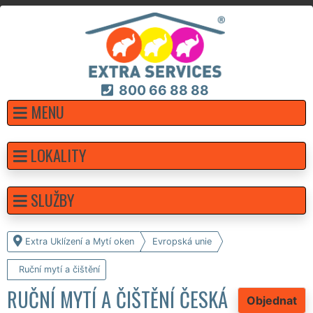
800 66 88 88
MENU
LOKALITY
SLUŽBY
Extra Uklízení a Mytí oken
Evropská unie
Ruční mytí a čištění
RUČNÍ MYTÍ A ČIŠTĚNÍ ČESKÁ
Objednat