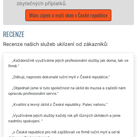
latků.
poboček sítě EXTR
víkendech a během
 mytí oken v České republice
Mám zájem o mytí o
RECENZE
Recenze našich služeb uklízení od zákazníků:
Každoročně využíváme jejich profesionální služby jak doma, tak ve
firmě.
Děkuji, naprosto dokonalé ruční mytí v České republice.
Objednali jsme si tuto společnost na úklid do muzea a zajistili nám
opravdu profesionální servis.
Kvalitní a levný úklid z České republiky. Palec nahoru.
Využíváme jejich služby každý rok při různých úklidech a jsme
nadmíru spokojeni.