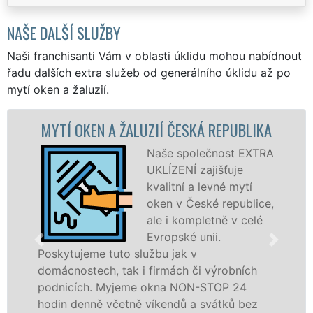
NAŠE DALŠÍ SLUŽBY
Naši franchisanti Vám v oblasti úklidu mohou nabídnout
řadu dalších extra služeb od generálního úklidu až po
mytí oken a žaluzií.
ŽALUZIÍ ČESKÁ REPUBLIKA
MYTÍ OKENNÍCH
R
Naše společnost EXTRA
UKLÍZENÍ zajišťuje
kvalitní a levné mytí
oken v České republice,
ale i kompletně v celé
Evropské unii.
o službu jak v
ak i firmách či výrobních
dřevěná okna a dv
jeme okna NON-STOP 24
kompletní a kvalitn
etně víkendů a svátků bez
Evropské unii pro