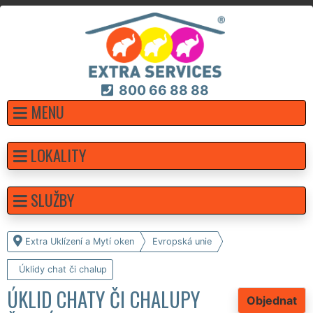
800 66 88 88
MENU
LOKALITY
SLUŽBY
Extra Uklízení a Mytí oken
Evropská unie
Úklidy chat či chalup
ÚKLID CHATY ČI CHALUPY
Objednat