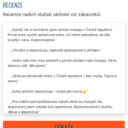
RECENZE
Recenze našich služeb uklízení od zákazníků:
Každý rok si necháme zjara uklízet chalupu v České republice.
Prvně jsme využili společnost extra. Už měnit nebudeme, skvělá
kvalita i cena. Doporučujeme.
Chválím a doporučuju, naprostá spokojenost s úklidem.
Holky nám moc moc pomohli s jarním úklidem naší chalupy. Okna
doslova září, děkujeme.
Úklid po přestavbě chaty v České republice – bez chyby. Fajnový
servis.
Extra uklízení doporučuju – chata jako nová👍.
Pro rodiče jsem potřebovala zajistit úklid na chalupě. Na
doporučení jsem vybrala tuto společnost. Bezkonkurenční služba,
děkuji a doporučuji.
Včera jsem využila mytí oken na chalupě od této firmy. Velmi milý
ODKAZY
přístup a kvalitní práce. Cena odpovídala, doporučuji.