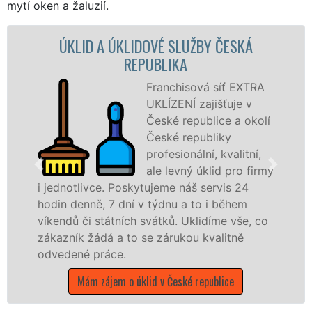
mytí oken a žaluzií.
 A ÚKLIDOVÉ SLUŽBY ČESKÁ
ÚKLIDOVÁ
REPUBLIKA
Franchisová síť EXTRA
UKLÍZENÍ zajišťuje v
České republice a okolí
České republiky
profesionální, kvalitní,
ale levný úklid pro firmy
vce. Poskytujeme náš servis 24
služby nabíz
ě, 7 dní v týdnu a to i během
společnosti, 
 státních svátků. Uklidíme vše, co
v celé Evropsk
ádá a to se zárukou kvalitně
Mám zájem o
práce.
 zájem o úklid v České republice