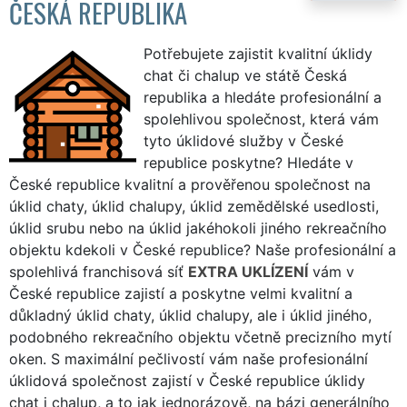
ČESKÁ REPUBLIKA
Potřebujete zajistit kvalitní úklidy
chat či chalup ve státě Česká
republika a hledáte profesionální a
spolehlivou společnost, která vám
tyto úklidové služby v České
republice poskytne? Hledáte v
České republice kvalitní a prověřenou společnost na
úklid chaty, úklid chalupy, úklid zemědělské usedlosti,
úklid srubu nebo na úklid jakéhokoli jiného rekreačního
objektu kdekoli v České republice? Naše profesionální a
spolehlivá franchisová síť
EXTRA UKLÍZENÍ
vám v
České republice zajistí a poskytne velmi kvalitní a
důkladný úklid chaty, úklid chalupy, ale i úklid jiného,
podobného rekreačního objektu včetně precizního mytí
oken. S maximální pečlivostí vám naše profesionální
úklidová společnost zajistí v České republice úklidy
chat i chalup, a to jak jednorázově, na bázi generálního