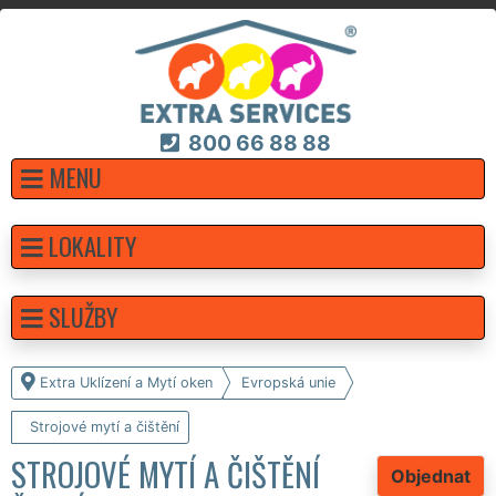
800 66 88 88
MENU
LOKALITY
SLUŽBY
Extra Uklízení a Mytí oken
Evropská unie
Strojové mytí a čištění
STROJOVÉ MYTÍ A ČIŠTĚNÍ
Objednat