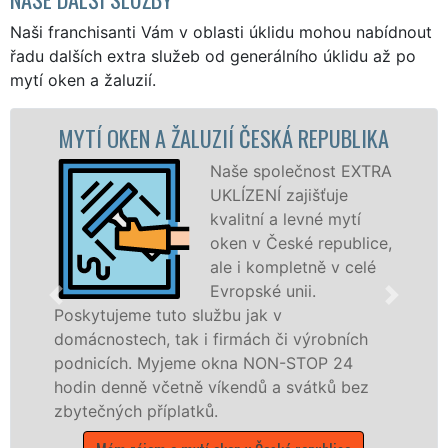
Naši franchisanti Vám v oblasti úklidu mohou nabídnout
řadu dalších extra služeb od generálního úklidu až po
mytí oken a žaluzií.
ZIÍ ČESKÁ REPUBLIKA
MYTÍ OKENNÍCH RÁM
REPUB
Naše společnost EXTRA
UKLÍZENÍ zajišťuje
Zaj
kvalitní a levné mytí
rep
oken v České republice,
pro
ale i kompletně v celé
oke
Evropské unii.
dve
žbu jak v
pla
firmách či výrobních
dřevěná okna a dveře. 
okna NON-STOP 24
kompletní a kvalitní ser
víkendů a svátků bez
Evropské unii prostředn
.
poboček sítě EXTRA UKL
víkendech a během stát