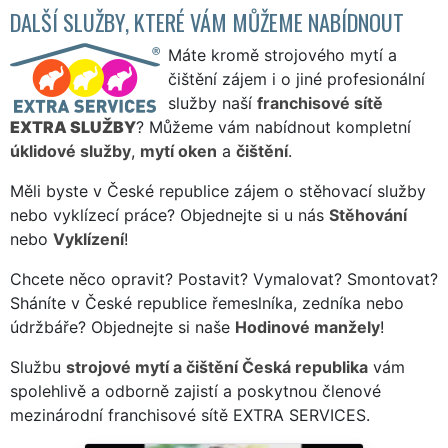
DALŠÍ SLUŽBY, KTERÉ VÁM MŮŽEME NABÍDNOUT
Máte kromě strojového mytí a
čištění zájem i o jiné profesionální
služby naší
franchisové sítě
EXTRA SLUŽBY
? Můžeme vám nabídnout kompletní
úklidové služby
,
mytí oken
a
čištění
.
Měli byste v České republice zájem o stěhovací služby
nebo vyklízecí práce? Objednejte si u nás
Stěhování
nebo
Vyklízení
!
Chcete něco opravit? Postavit? Vymalovat? Smontovat?
Sháníte v České republice řemeslníka, zedníka nebo
údržbáře? Objednejte si naše
Hodinové manžely
!
Službu
strojové mytí a čištění Česká republika
vám
spolehlivě a odborně zajistí a poskytnou členové
mezinárodní franchisové sítě EXTRA SERVICES.