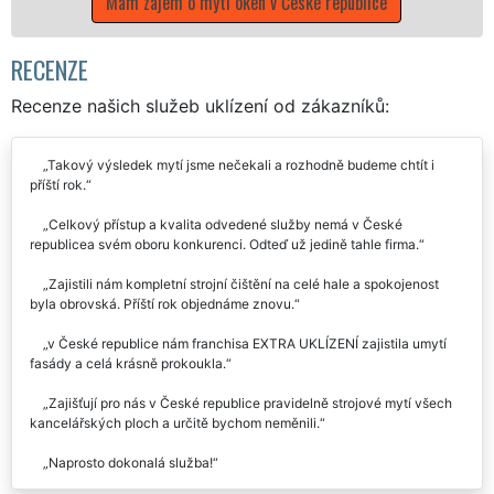
oken v České republice
Mám zájem o mytí okenníc
republ
RECENZE
Recenze našich služeb uklízení od zákazníků:
Takový výsledek mytí jsme nečekali a rozhodně budeme chtít i
příští rok.
Celkový přístup a kvalita odvedené služby nemá v České
republicea svém oboru konkurenci. Odteď už jedině tahle firma.
Zajistili nám kompletní strojní čištění na celé hale a spokojenost
byla obrovská. Příští rok objednáme znovu.
v České republice nám franchisa EXTRA UKLÍZENÍ zajistila umytí
fasády a celá krásně prokoukla.
Zajišťují pro nás v České republice pravidelně strojové mytí všech
kancelářských ploch a určitě bychom neměnili.