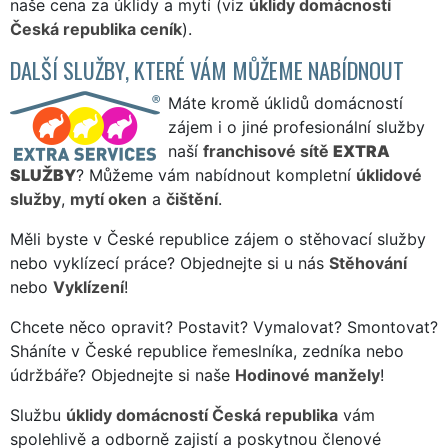
naše cena za úklidy a mytí (viz
úklidy domácností
Česká republika ceník
).
DALŠÍ SLUŽBY, KTERÉ VÁM MŮŽEME NABÍDNOUT
Máte kromě úklidů domácností
zájem i o jiné profesionální služby
naší
franchisové sítě
EXTRA
SLUŽBY
? Můžeme vám nabídnout kompletní
úklidové
služby
,
mytí oken
a
čištění
.
Měli byste v České republice zájem o stěhovací služby
nebo vyklízecí práce? Objednejte si u nás
Stěhování
nebo
Vyklízení
!
Chcete něco opravit? Postavit? Vymalovat? Smontovat?
Sháníte v České republice řemeslníka, zedníka nebo
údržbáře? Objednejte si naše
Hodinové manžely
!
Službu
úklidy domácností Česká republika
vám
spolehlivě a odborně zajistí a poskytnou členové