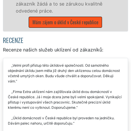
 to se zárukou kvalitně
Mám zájem o úklid
.
 o úklid v České republice
RECENZE
Recenze našich služeb uklízení od zákazníků:
Velmi profi přístup této úklidové společnosti. Od samotného
objednání úklidu jsem měla již druhý den uklizenou celou domácnost
včetně umytých oken. Budu všude chválit a doporučovat. Děkuji
vám.
Firma Extra uklízení nám zajišťovala úklid dvou domácností v
České republice. Já i moje dcera jsme byli velmi spokojené. Vynikající
přístup i vystupování všech pracovnic. Skutečně precizní úklid
kterému není co vytknout. Doporučujeme.
Úklid domácnosti v České republice byl proveden na jedničku.
Dávám palec nahoru, určitě doporučuju.