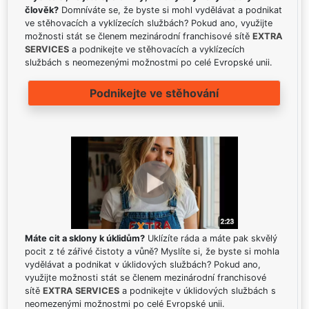
člověk?
Domníváte se, že byste si mohl vydělávat a podnikat
ve stěhovacích a vyklízecích službách? Pokud ano, využijte
možnosti stát se členem mezinárodní franchisové sítě
EXTRA
SERVICES
a podnikejte ve stěhovacích a vyklízecích
službách s neomezenými možnostmi po celé Evropské unii.
Podnikejte ve stěhování
Máte cit a sklony k úklidům?
Uklízíte ráda a máte pak skvělý
pocit z té zářivé čistoty a vůně? Myslíte si, že byste si mohla
vydělávat a podnikat v úklidových službách? Pokud ano,
využijte možnosti stát se členem mezinárodní franchisové
sítě
EXTRA SERVICES
a podnikejte v úklidových službách s
neomezenými možnostmi po celé Evropské unii.