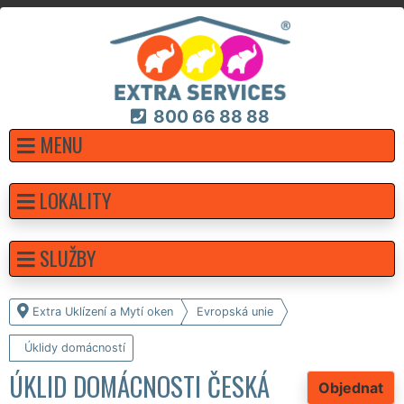
800 66 88 88
MENU
LOKALITY
SLUŽBY
Extra Uklízení a Mytí oken
Evropská unie
Úklidy domácností
ÚKLID DOMÁCNOSTI ČESKÁ
Objednat