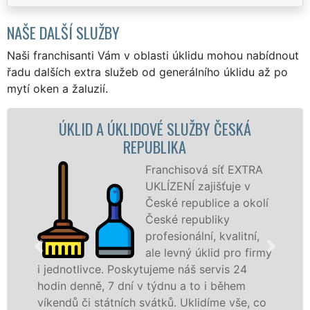
NAŠE DALŠÍ SLUŽBY
Naši franchisanti Vám v oblasti úklidu mohou nabídnout
řadu dalších extra služeb od generálního úklidu až po
mytí oken a žaluzií.
KLIDOVÉ SLUŽBY ČESKÁ
ÚKLIDOVÁ SLU
REPUBLIKA
R
Franchisová síť EXTRA
UKLÍZENÍ zajišťuje v
České republice a okolí
České republiky
profesionální, kvalitní,
ale levný úklid pro firmy
Poskytujeme náš servis 24
služby nabízíme p
dní v týdnu a to i během
společnosti, státn
ních svátků. Uklidíme vše, co
v celé Evropské uni