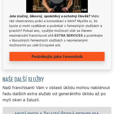
Jste zručný, šikovný, spolehlivý a ochotný člověk?
Máte
rád všestrannou práci a komunikaci s lidmi? Myslíte si, že
byste si mohl vydělávat a podnikat v řemeslných službách a
pracích? Pokud ano, využijte možnosti stát se členem
mezinárodní franchisové sítě
EXTRA SERVICES
a podnikejte
v libovolných řemeslných službách s neomezenými
možnostmi po celé Evropské unii.
Podnikejte jako řemeslník
NAŠE DALŠÍ SLUŽBY
Naši franchisanti Vám v oblasti úklidu mohou nabídnout
řadu dalších extra služeb od generálního úklidu až po
mytí oken a žaluzií.