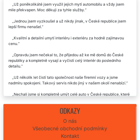
Recenze našich služeb uklízení od zákazníků:
Už poněkolikáté jsem využil jejich mytí automobilu a vždy jsem
mile překvapen. Moc děkuji za tyhle služby.
Jednou jsem vyzkoušel a už nikdy jinak, v České republice jsem
lepší firmu nenašel.
Kvalitní a detailní umytí interiéru i exteriéru za hodně zajímavou
cenu.
Opravdu jsem nečekal to, že přijedou až ke mě domů do České
republiky a kompletně vysají a vyčistí celý interiér do posledního
detailu.
Už několik let čistí tato společnost naše firemní vozy a jsme
nadmíru spokojeni. Takový servis nikdo jiný v našem okolí nenabízí.
Nechali jsme si kompletně umýt celé auto v České republice, které
s dvěma dětmi vypadalo opravdu strašně a po zásahu extra uklízení
jsem ho skoro ani nepoznala. =D
ODKAZY
Naprosto dokonalé vyčištění plastů, sedaček i oken. Dál
O nás
doporučím.