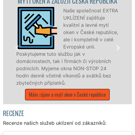
 A ŽALUZIÍ ČESKÁ REPUBLIKA
MYTÍ OKENNÍ
Naše společnost EXTRA
UKLÍZENÍ zajišťuje
kvalitní a levné mytí
oken v České republice,
ale i kompletně v celé
Evropské unii.
tuto službu jak v
, tak i firmách či výrobních
dřevěná okna a
Myjeme okna NON-STOP 24
kompletní a kval
včetně víkendů a svátků bez
Evropské unii p
říplatků.
poboček sítě EX
víkendech a běh
m o mytí oken v České republice
Mám zájem o myt
RECENZE