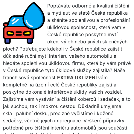
Poptáváte odborné a kvalitní čištění
a mytí aut ve státě Česká republika
a sháníte spolehlivou a profesionální
úklidovou společnost, která vám v
České republice poskytne mytí
oken, výloh nebo jiných skleněných
ploch? Potřebujete kdekoli v České republice zajistit
důkladné ruční mytí interiéru vašeho automobilu a
hledáte spolehlivou úklidovou firmu, která by vám právě
v České republice tyto úklidové služby zajistila? Naše
franchisová společnost
EXTRA UKLÍZENÍ
vám
kompletně na území celé České republiky zajistí a
poskytne dokonalé interiérové úklidy vašich vozidel.
Zajistíme vám vysávání a čištění koberců i sedaček, a to
jak suchou, tak i mokrou cestou. Důkladně umyjeme
skla i palubní desku, precizně vyčistíme i kožené
sedačky, včetně jejich impregnace. Veškeré přípravky
potřebné pro čištění interiéru automobilů jsou součástí