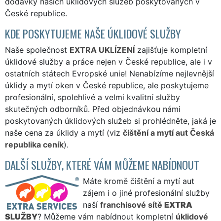
dodávky našich úklidových služeb poskytovaných v
České republice.
KDE POSKYTUJEME NAŠE ÚKLIDOVÉ SLUŽBY
Naše společnost
EXTRA UKLÍZENÍ
zajišťuje kompletní
úklidové služby a práce nejen v České republice, ale i v
ostatních státech Evropské unie! Nenabízíme nejlevnější
úklidy a mytí oken v České republice, ale poskytujeme
profesionální, spolehlivé a velmi kvalitní služby
skutečných odborníků. Před objednávkou námi
poskytovaných úklidových služeb si prohlédněte, jaká je
naše cena za úklidy a mytí (viz
čištění a mytí aut Česká
republika ceník
).
DALŠÍ SLUŽBY, KTERÉ VÁM MŮŽEME NABÍDNOUT
Máte kromě čištění a mytí aut
zájem i o jiné profesionální služby
naší
franchisové sítě
EXTRA
SLUŽBY
? Můžeme vám nabídnout kompletní
úklidové