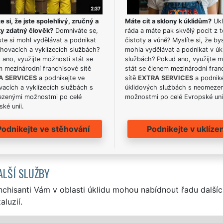
e si, že jste spolehlivý, zručný a
Máte cit a sklony k úklidům?
Ukl
ky zdatný člověk?
Domníváte se,
ráda a máte pak skvělý pocit z t
te si mohl vydělávat a podnikat
čistoty a vůně? Myslíte si, že by
hovacích a vyklízecích službách?
mohla vydělávat a podnikat v úk
ano, využijte možnosti stát se
službách? Pokud ano, využijte 
m mezinárodní franchisové sítě
stát se členem mezinárodní fran
A SERVICES
a podnikejte ve
sítě
EXTRA SERVICES
a podnike
acích a vyklízecích službách s
úklidových službách s neomeze
zenými možnostmi po celé
možnostmi po celé Evropské uni
ké unii.
Podnikejte ve stěhování
Podnikejte v uklízen
ALŠÍ SLUŽBY
nchisanti Vám v oblasti úklidu mohou nabídnout řadu dalšíc
aluzií.