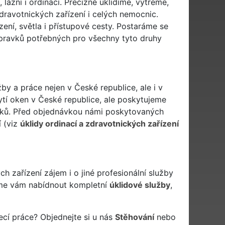
 lázní i ordinací. Precizně uklidíme, vytřeme,
ravotnických zařízení i celých nemocnic.
ení, světla i přístupové cesty. Postaráme se
pravků potřebných pro všechny tyto druhy
by a práce nejen v České republice, ale i v
ytí oken v České republice, ale poskytujeme
rníků. Před objednávkou námi poskytovaných
í (viz
úklidy ordinací a zdravotnických zařízení
 zařízení zájem i o jiné profesionální služby
e vám nabídnout kompletní
úklidové služby
,
ecí práce? Objednejte si u nás
Stěhování
nebo