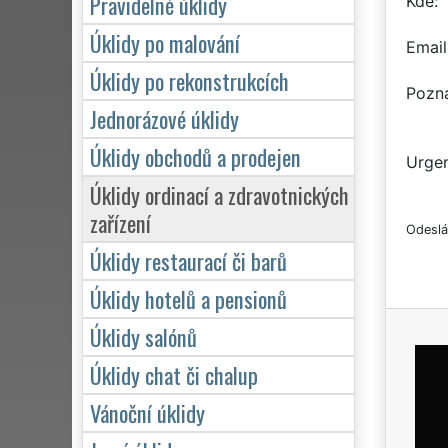
Pravidelné úklidy
Kde
Úklidy po malování
Email
Úklidy po rekonstrukcích
Pozn
Jednorázové úklidy
Úklidy obchodů a prodejen
Urgen
Úklidy ordinací a zdravotnických
zařízení
Odeslá
Úklidy restaurací či barů
Úklidy hotelů a pensionů
Úklidy salónů
Úklidy chat či chalup
Vánoční úklidy