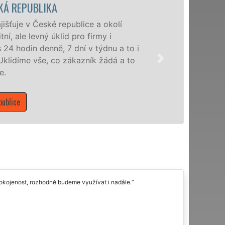
ÚKLIDOVÁ
í
Naše spol
profesion
a to i
nabízíme p
 a to
domácnosti
Mám 
 spokojenost, rozhodně budeme využívat i nadále.