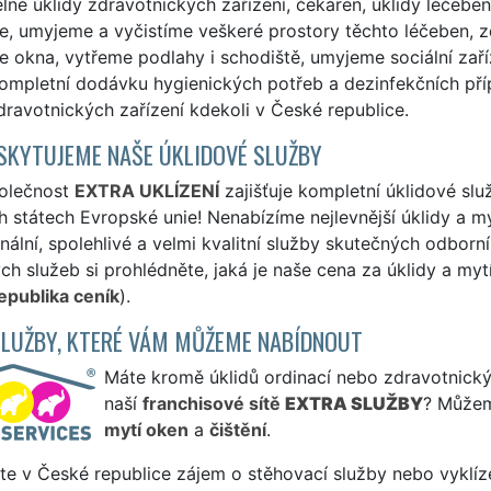
elné úklidy zdravotnických zařízení, čekáren, úklidy léčeben,
, umyjeme a vyčistíme veškeré prostory těchto léčeben, zd
okna, vytřeme podlahy i schodiště, umyjeme sociální zaříz
ompletní dodávku hygienických potřeb a dezinfekčních pří
dravotnických zařízení kdekoli v České republice.
SKYTUJEME NAŠE ÚKLIDOVÉ SLUŽBY
olečnost
EXTRA UKLÍZENÍ
zajišťuje kompletní úklidové služ
h státech Evropské unie! Nenabízíme nejlevnější úklidy a m
nální, spolehlivé a velmi kvalitní služby skutečných odbo
ch služeb si prohlédněte, jaká je naše cena za úklidy a myt
epublika ceník
).
SLUŽBY, KTERÉ VÁM MŮŽEME NABÍDNOUT
Máte kromě úklidů ordinací nebo zdravotnických
naší
franchisové sítě
EXTRA SLUŽBY
? Můžem
mytí oken
a
čištění
.
te v České republice zájem o stěhovací služby nebo vyklíz