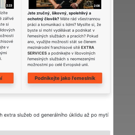
ízíte
Jste zručný, šikovný, spolehlivý a
é zářivé
ochotný člověk?
Máte rád všestrannou
ste si
práci a komunikaci s lidmi? Myslíte si, že
lidových
byste si mohl vydělávat a podnikat v
možnosti
řemeslných službách a pracích? Pokud
chisové
ano, využijte možnosti stát se členem
jte v
mezinárodní franchisové sítě
EXTRA
nými
SERVICES
a podnikejte v libovolných
i.
řemeslných službách s neomezenými
možnostmi po celé Evropské unii.
í
Podnikejte jako řemeslník
h extra služeb od generálního úklidu až po mytí