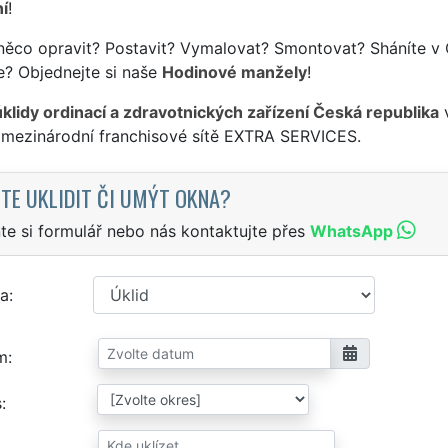
í
!
něco opravit? Postavit? Vymalovat? Smontovat? Sháníte v 
e? Objednejte si naše
Hodinové manžely
!
úklidy ordinací a zdravotnických zařízení Česká republika
v
 mezinárodní franchisové sítě EXTRA SERVICES.
TE UKLIDIT ČI UMÝT OKNA?
te si formulář nebo nás kontaktujte přes
WhatsApp
a
m
s