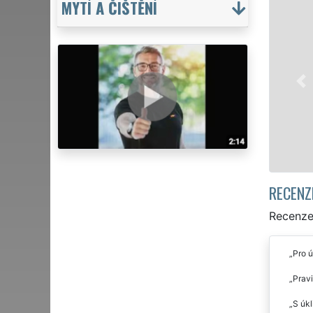
MYTÍ A ČIŠTĚNÍ
ÚKLID
Franchi
České r
jednotl
během v
se záru
RECENZ
Recenze 
Pro ú
Prav
S úkl