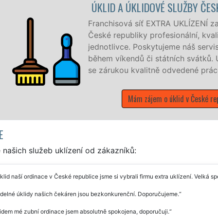
 A ÚKLIDOVÉ SLUŽBY ČESKÁ REPUBLIKA
sová síť EXTRA UKLÍZENÍ zajišťuje v České republice a okol
epubliky profesionální, kvalitní, ale levný úklid pro firmy i
ivce. Poskytujeme náš servis 24 hodin denně, 7 dní v týdnu 
íkendů či státních svátků. Uklidíme vše, co zákazník žádá
kou kvalitně odvedené práce.
Mám zájem o úklid v České republice
E
našich služeb uklízení od zákazníků:
klid naší ordinace v České republice jsme si vybrali firmu extra uklízení. Velká
idelné úklidy našich čekáren jsou bezkonkurenční. Doporučujeme.
idem mé zubní ordinace jsem absolutně spokojena, doporučuji.