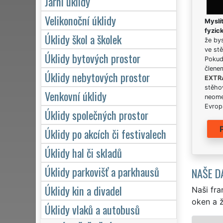
Jarní úklidy
Velikonoční úklidy
Myslít
fyzic
Úklidy škol a školek
že bys
ve stě
Úklidy bytových prostor
Pokud 
člene
Úklidy nebytových prostor
EXTR
stěhov
Venkovní úklidy
neome
Evrops
Úklidy společných prostor
Úklidy po akcích či festivalech
Úklidy hal či skladů
Úklidy parkovišť a parkhausů
NAŠE D
Úklidy kin a divadel
Naši fra
oken a ž
Úklidy vlaků a autobusů