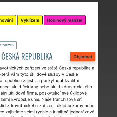
hování
Vyklízení
Hodinový manžel
h zařízení
Í ČESKÁ REPUBLIKA
Objednat
dravotnických zařízení ve státě Česká republika a
 která vám tyto úklidové služby v České
republice zajistit a poskytnout kvalitní
inace, úklid čekárny nebo úklid zdravotnického
lní úklidová firma, poskytující své úklidové
 území Evropské unie. Naše franchisová síť
klid zdravotnického zařízení, úklid čekárny nebo
 zajistíme velmi rychle a kvalitně jednorázové