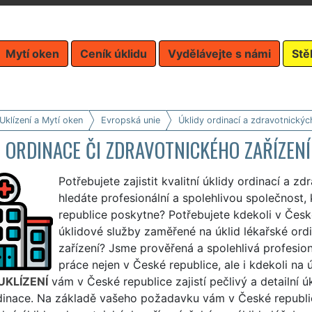
Mytí oken
Ceník úklidu
Vydělávejte s námi
Stě
Uklízení a Mytí oken
Evropská unie
Úklidy ordinací a zdravotnickýc
 ORDINACE ČI ZDRAVOTNICKÉHO ZAŘÍZEN
Potřebujete zajistit kvalitní úklidy ordinací a z
hledáte profesionální a spolehlivou společnost,
republice poskytne? Potřebujete kdekoli v České 
úklidové služby zaměřené na úklid lékařské ord
zařízení? Jsme prověřená a spolehlivá profesioná
práce nejen v České republice, ale i kdekoli na
UKLÍZENÍ
vám v České republice zajistí pečlivý a detailní ú
dinace. Na základě vašeho požadavku vám v České republice