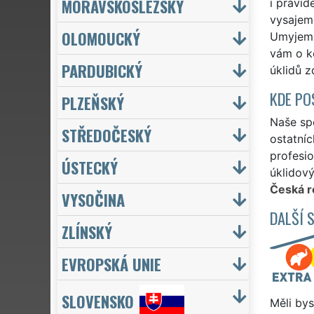
MORAVSKOSLEZSKÝ
i pravid
vysajeme
OLOMOUCKÝ
Umyjeme 
vám o k
PARDUBICKÝ
úklidů z
KDE PO
PLZEŇSKÝ
Naše sp
STŘEDOČESKÝ
ostatníc
profesio
ÚSTECKÝ
úklidový
Česká r
VYSOČINA
DALŠÍ 
ZLÍNSKÝ
EVROPSKÁ UNIE
SLOVENSKO
Měli bys