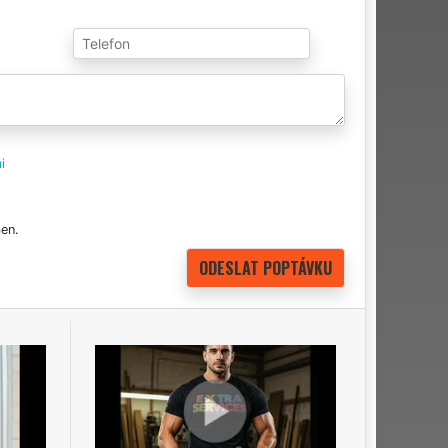
i
en.