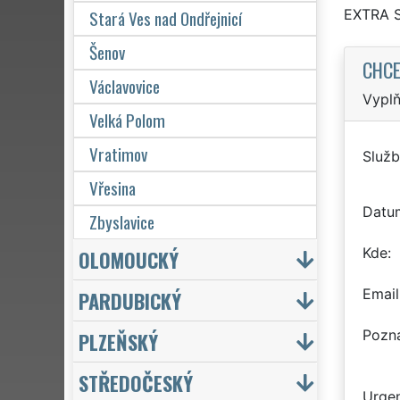
Stará Ves nad Ondřejnicí
EXTRA 
Šenov
CHCE
Václavovice
Vyplň
Velká Polom
Vratimov
Služb
Vřesina
Datu
Zbyslavice
Kde
OLOMOUCKÝ
Email
PARDUBICKÝ
Pozn
PLZEŇSKÝ
STŘEDOČESKÝ
Urgen