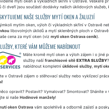
avidelné mytí oken a výkladních skříní v Ostravě. Veškeré p
 či dveří jsou součástí dodávky našich úklidových služeb,
SKYTUJEME NAŠE SLUŽBY MYTÍ OKEN A ŽALUZIÍ
ýmkoli mytím oken, výloh či výkladních skříní v Ostravě n
ávkou
libovolných úklidů a mytí skleněných ploch v Ostravě 
naše cena za mytí oken (viz
mytí oken Ostrava ceník
).
SLUŽBY, KTERÉ VÁM MŮŽEME NABÍDNOUT
Máte kromě mytí oken a výloh zájem i o jiné p
služby naší
franchisové sítě
EXTRA SLUŽBY
nabídnout kompletní
úklidové služby
,
mytí ok
te v Ostravě zájem o stěhovací služby nebo vyklízecí prác
í
!
něco opravit? Postavit? Vymalovat? Smontovat? Sháníte v 
jte si naše
Hodinové manžely
!
mytí oken Ostrava
vám spolehlivě a odborně zajistí a posk