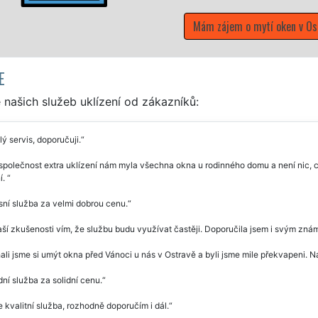
Mám zájem o mytí oken v Ostra
E
našich služeb uklízení od zákazníků:
ý servis, doporučuji.
společnost extra uklízení nám myla všechna okna u rodinného domu a není nic, c
í.
ní služba za velmi dobrou cenu.
ší zkušenosti vím, že službu budu využívat častěji. Doporučila jsem i svým znám
li jsme si umýt okna před Vánoci u nás v Ostravě a byli jsme mile překvapeni. N
ní služba za solidní cenu.
e kvalitní služba, rozhodně doporučím i dál.