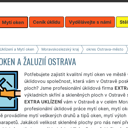
Ceník úklidu
Vydělávejte s námi
Stě
Mytí oken
Uklízení a Mytí oken
Moravskoslezský kraj
okres Ostrava-město
OKEN A ŽALUZIÍ OSTRAVA
Potřebujete zajistit kvalitní mytí oken ve městě
úklidovou společnost, která vám v Ostravě posk
ploch? Jsme profesionální úklidová firma
EXTRA
výkladních skříní a skleněných ploch v Ostravě 
EXTRA UKLÍZENÍ
vám v Ostravě a v celém Morav
profesionální úklidové práce mytí oken, mytí ok
ě provádíme mytí veškerých druhů a tipů oken, mytí výloh 
parapetů. Jakákoli velikost skleněné plochy pro nás není 