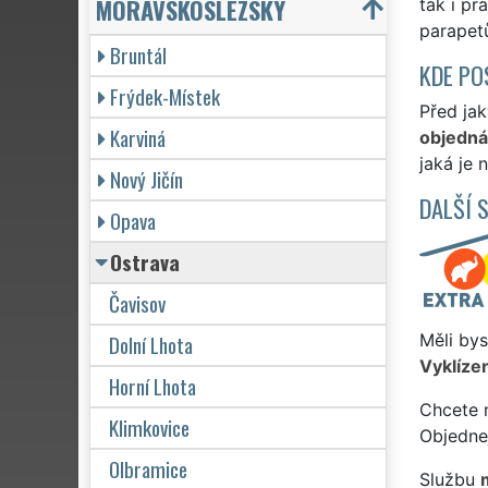
MORAVSKOSLEZSKÝ
tak i pr
parapetů
Bruntál
KDE PO
Frýdek-Místek
Před jak
Karviná
objedn
jaká je 
Nový Jičín
DALŠÍ 
Opava
Ostrava
Čavisov
Dolní Lhota
Měli bys
Vyklízen
Horní Lhota
Chcete 
Klimkovice
Objedne
Olbramice
Službu