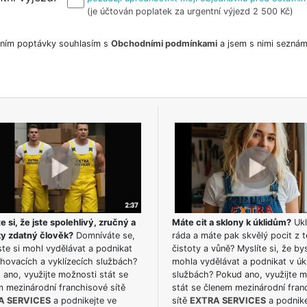
(je účtován poplatek za urgentní výjezd 2 500 Kč)
ním poptávky souhlasím s
Obchodními podmínkami
a jsem s nimi seznám
e si, že jste spolehlivý, zručný a
Máte cit a sklony k úklidům?
Ukl
ky zdatný člověk?
Domníváte se,
ráda a máte pak skvělý pocit z t
te si mohl vydělávat a podnikat
čistoty a vůně? Myslíte si, že by
hovacích a vyklízecích službách?
mohla vydělávat a podnikat v úk
ano, využijte možnosti stát se
službách? Pokud ano, využijte 
m mezinárodní franchisové sítě
stát se členem mezinárodní fran
A SERVICES
a podnikejte ve
sítě
EXTRA SERVICES
a podnike