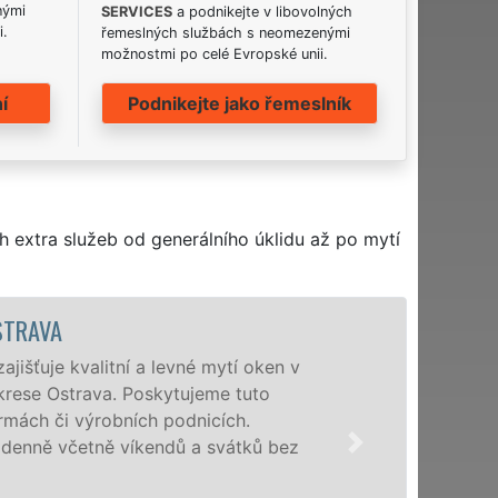
nými
SERVICES
a podnikejte v libovolných
i.
řemeslných službách s neomezenými
možnostmi po celé Evropské unii.
í
Podnikejte jako řemeslník
h extra služeb od generálního úklidu až po mytí
RAVA
uje kvalitní a levné mytí oken v
ese Ostrava. Poskytujeme tuto
ách či výrobních podnicích.
ně včetně víkendů a svátků bez