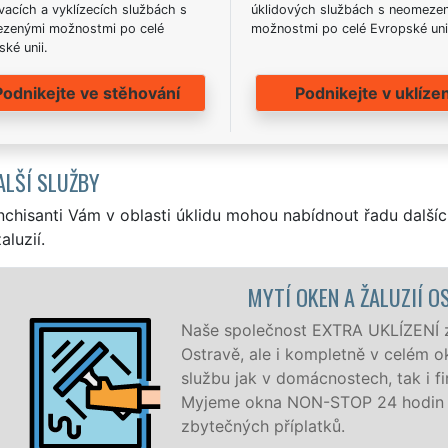
acích a vyklízecích službách s
úklidových službách s neomeze
zenými možnostmi po celé
možnostmi po celé Evropské uni
ké unii.
Podnikejte ve stěhování
Podnikejte v uklízen
ALŠÍ SLUŽBY
nchisanti Vám v oblasti úklidu mohou nabídnout řadu dalšíc
aluzií.
MYTÍ OKEN A ŽALUZIÍ OST
Naše společnost EXTRA UKLÍZENÍ zajišť
Ostravě, ale i kompletně v celém okr
službu jak v domácnostech, tak i firm
Myjeme okna NON-STOP 24 hodin den
zbytečných příplatků.