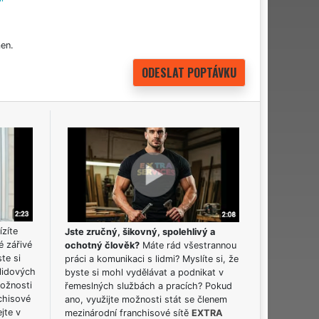
en.
ízíte
Jste zručný, šikovný, spolehlivý a
é zářivé
ochotný člověk?
Máte rád všestrannou
ste si
práci a komunikaci s lidmi? Myslíte si, že
lidových
byste si mohl vydělávat a podnikat v
možnosti
řemeslných službách a pracích? Pokud
chisové
ano, využijte možnosti stát se členem
jte v
mezinárodní franchisové sítě
EXTRA