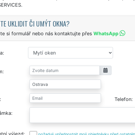
SERVICES.
TE UKLIDIT ČI UMÝT OKNA?
te si formulář nebo nás kontaktujte přes
WhatsApp
a
m
Telefon
ámka
tní výjezd
požaduji upřednostnit moji objednávku před ostatním