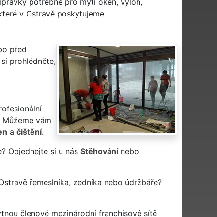
řípravky potřebné pro mytí oken, výloh,
 které v Ostravě poskytujeme.
ebo před
si prohlédněte,
rofesionální
? Můžeme vám
en
a
čištění
.
e? Objednejte si u nás
Stěhování
nebo
Ostravě řemeslníka, zedníka nebo údržbáře?
ytnou členové mezinárodní franchisové sítě