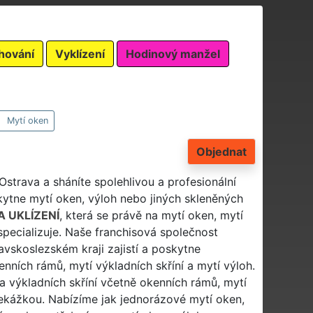
hování
Vyklízení
Hodinový manžel
Mytí oken
Objednat
 Ostrava a sháníte spolehlivou a profesionální
ytne mytí oken, výloh nebo jiných skleněných
 UKLÍZENÍ
, která se právě na mytí oken, mytí
specializuje. Naše franchisová společnost
skoslezském kraji zajistí a poskytne
enních rámů, mytí výkladních skříní a mytí výloh.
a výkladních skříní včetně okenních rámů, mytí
překážkou. Nabízíme jak jednorázové mytí oken,