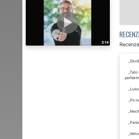
RECENZ
Recenze 
Skvěl
Tato 
perfektn
Luxus
Po na
Necha
Parád
Velic