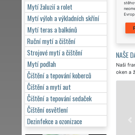
stěhov
Mytí žaluzií a rolet
neome
Evrops
Mytí výloh a výkladních skříní
Mytí teras a balkónů
Ruční mytí a čištění
Strojové mytí a čištění
NAŠE D
Mytí podlah
Naši fra
oken a ž
Čištění a tepování koberců
Čištění a mytí aut
Čištění a tepování sedaček
Čištění osvětlení
Dezinfekce a ozonizace