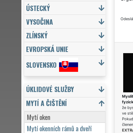
ÚSTECKÝ
VYSOČINA
Odeslá
ZLÍNSKÝ
EVROPSKÁ UNIE
SLOVENSKO
ÚKLIDOVÉ SLUŽBY
Myslít
MYTÍ A ČIŠTĚNÍ
fyzic
že bys
ve stě
Mytí oken
Pokud 
člene
Mytí okenních rámů a dveří
EXTR