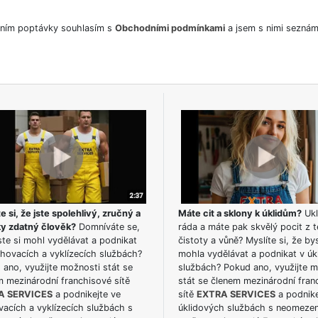
ním poptávky souhlasím s
Obchodními podmínkami
a jsem s nimi seznám
e si, že jste spolehlivý, zručný a
Máte cit a sklony k úklidům?
Ukl
ky zdatný člověk?
Domníváte se,
ráda a máte pak skvělý pocit z t
te si mohl vydělávat a podnikat
čistoty a vůně? Myslíte si, že by
hovacích a vyklízecích službách?
mohla vydělávat a podnikat v úk
ano, využijte možnosti stát se
službách? Pokud ano, využijte 
m mezinárodní franchisové sítě
stát se členem mezinárodní fran
A SERVICES
a podnikejte ve
sítě
EXTRA SERVICES
a podnike
acích a vyklízecích službách s
úklidových službách s neomeze