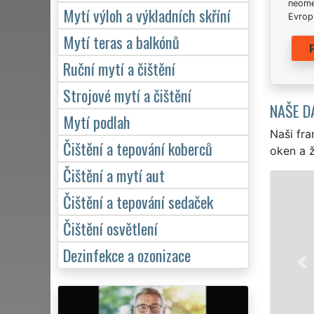
neome
Mytí výloh a výkladních skříní
Evrops
Mytí teras a balkónů
Ruční mytí a čištění
Strojové mytí a čištění
NAŠE D
Mytí podlah
Naši fra
Čištění a tepování koberců
oken a ž
Čištění a mytí aut
Čištění a tepování sedaček
Čištění osvětlení
Dezinfekce a ozonizace