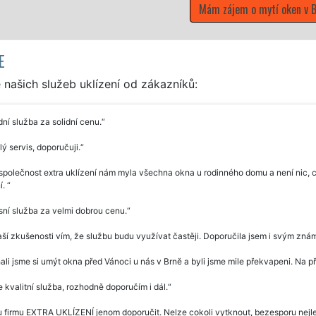
Mám zájem o mytí oken v B
E
našich služeb uklízení od zákazníků:
ní služba za solidní cenu.
ý servis, doporučuji.
společnost extra uklízení nám myla všechna okna u rodinného domu a není nic, c
í.
ní služba za velmi dobrou cenu.
ší zkušenosti vím, že službu budu využívat častěji. Doporučila jsem i svým znám
li jsme si umýt okna před Vánoci u nás v Brně a byli jsme mile překvapeni. Na p
e kvalitní služba, rozhodně doporučím i dál.
firmu EXTRA UKLÍZENÍ jenom doporučit. Nelze cokoli vytknout, bezesporu nejlep