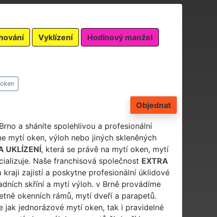
hování
Vyklízení
Hodinový manžel
 oken
Objednat
 Brno a sháníte spolehlivou a profesionální
e mytí oken, výloh nebo jiných skleněných
 UKLÍZENÍ
, která se právě na mytí oken, mytí
cializuje. Naše franchisová společnost
EXTRA
aji zajistí a poskytne profesionální úklidové
dních skříní a mytí výloh. v Brně provádíme
četně okenních rámů, mytí dveří a parapetů.
 jak jednorázové mytí oken, tak i pravidelné