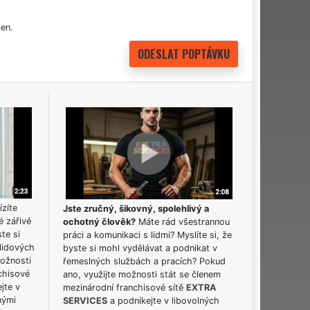
en.
ízíte
Jste zručný, šikovný, spolehlivý a
é zářivé
ochotný člověk?
Máte rád všestrannou
ste si
práci a komunikaci s lidmi? Myslíte si, že
lidových
byste si mohl vydělávat a podnikat v
možnosti
řemeslných službách a pracích? Pokud
chisové
ano, využijte možnosti stát se členem
jte v
mezinárodní franchisové sítě
EXTRA
nými
SERVICES
a podnikejte v libovolných