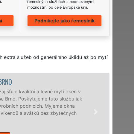
i.
řemeslných službách s neomezenými
možnostmi po celé Evropské unii.
í
Podnikejte jako řemeslník
h extra služeb od generálního úklidu až po mytí
BRNO
išťuje kvalitní a levné mytí oken v
e Brno. Poskytujeme tuto službu jak
ýrobních podnicích. Myjeme okna
íkendů a svátků bez zbytečných