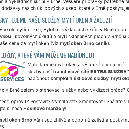
n a výkladních skříní v Brně. Veškeré přípravky potřebné pr
 dodávky našich úklidových služeb, které v Brně poskytuje
SKYTUJEME NAŠE SLUŽBY MYTÍ OKEN A ŽALUZIÍ
ýmkoli mytím oken, výloh či výkladních skříní v Brně nebo 
ávkou
libovolných úklidů a mytí skleněných ploch v Brně si 
naše cena za mytí oken (viz
mytí oken Brno ceník
).
SLUŽBY, KTERÉ VÁM MŮŽEME NABÍDNOUT
Máte kromě mytí oken a výloh zájem i o jiné p
služby naší
franchisové sítě
EXTRA SLUŽBY
nabídnout kompletní
úklidové služby
,
mytí ok
te v Brně zájem o stěhovací služby nebo vyklízecí práce? 
něco opravit? Postavit? Vymalovat? Smontovat? Sháníte v 
jte si naše
Hodinové manžely
!
mytí oken Brno
vám spolehlivě a odborně zajistí a poskytn
S.