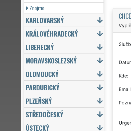
Znojmo
CHCE
KARLOVARSKÝ
Vyplň
KRÁLOVÉHRADECKÝ
Služb
LIBERECKÝ
MORAVSKOSLEZSKÝ
Datu
OLOMOUCKÝ
Kde
PARDUBICKÝ
Email
PLZEŇSKÝ
Pozn
STŘEDOČESKÝ
Urgen
ÚSTECKÝ