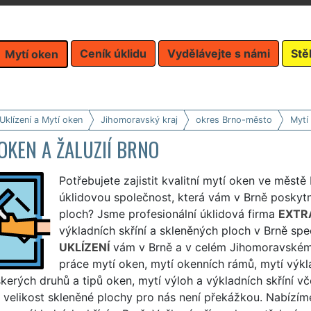
Ceník úklidu
Vydělávejte s námi
Stě
Mytí oken
Uklízení a Mytí oken
Jihomoravský kraj
okres Brno-město
Mytí
OKEN A ŽALUZIÍ BRNO
Potřebujete zajistit kvalitní mytí oken ve městě
úklidovou společnost, která vám v Brně poskytn
ploch? Jsme profesionální úklidová firma
EXTRA
výkladních skříní a skleněných ploch v Brně spe
UKLÍZENÍ
vám v Brně a v celém Jihomoravském kr
práce mytí oken, mytí okenních rámů, mytí výkla
kerých druhů a tipů oken, mytí výloh a výkladních skříní v
 velikost skleněné plochy pro nás není překážkou. Nabízíme