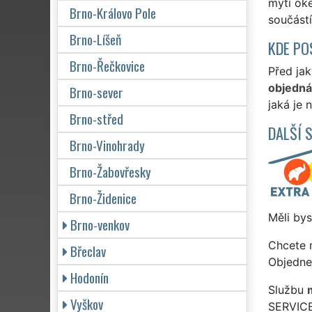
mytí oke
Brno-Královo Pole
součástí
Brno-Líšeň
KDE PO
Brno-Řečkovice
Před jak
objedn
Brno-sever
jaká je 
Brno-střed
DALŠÍ 
Brno-Vinohrady
Brno-Žabovřesky
Brno-Židenice
Měli bys
Brno-venkov
Chcete 
Břeclav
Objedne
Hodonín
Službu
Vyškov
SERVICE