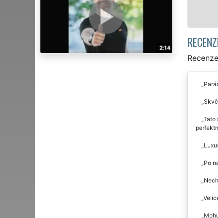
RECENZ
Recenze 
Parád
Skvěl
Tato 
perfektn
Luxus
Po na
Necha
Velic
Mohu 