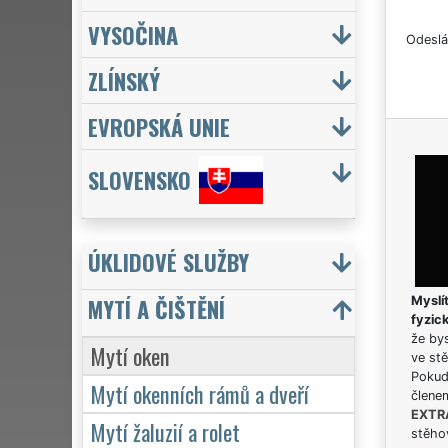
VYSOČINA
Odeslá
ZLÍNSKÝ
EVROPSKÁ UNIE
SLOVENSKO
ÚKLIDOVÉ SLUŽBY
MYTÍ A ČIŠTĚNÍ
Myslít
fyzic
že bys
Mytí oken
ve stě
Pokud 
Mytí okenních rámů a dveří
člene
EXTR
Mytí žaluzií a rolet
stěhov