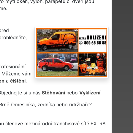
o mytí oken, výloh, parapetů či dveří jsou
me.
před
prohlédněte,
rofesionální
? Můžeme vám
en
a
čištění
.
Objednejte si u nás
Stěhování
nebo
Vyklízení
!
Brně řemeslníka, zedníka nebo údržbáře?
ou členové mezinárodní franchisové sítě EXTRA