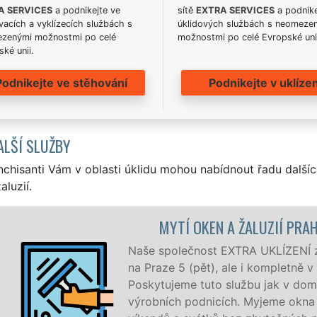
A SERVICES
a podnikejte ve
sítě
EXTRA SERVICES
a podnike
acích a vyklízecích službách s
úklidových službách s neomeze
zenými možnostmi po celé
možnostmi po celé Evropské uni
ké unii.
Podnikejte ve stěhování
Podnikejte v uklízen
ALŠÍ SLUŽBY
nchisanti Vám v oblasti úklidu mohou nabídnout řadu dalšíc
aluzií.
MYTÍ OKEN A ŽALUZIÍ PRAHA 5 (PĚT)
Naše společnost EXTRA UKLÍZENÍ zajišťuje kvalitn
na Praze 5 (pět), ale i kompletně v celé městské č
Poskytujeme tuto službu jak v domácnostech, tak 
výrobních podnicích. Myjeme okna NON-STOP 24