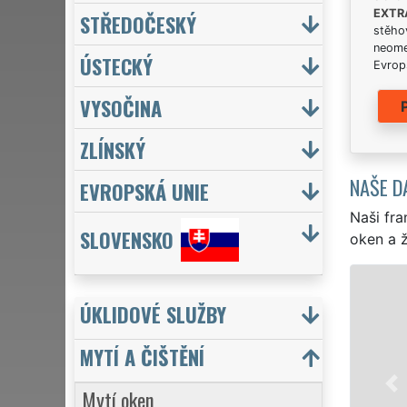
EXTR
STŘEDOČESKÝ
stěhov
neome
ÚSTECKÝ
Evrops
VYSOČINA
ZLÍNSKÝ
NAŠE D
EVROPSKÁ UNIE
Naši fra
SLOVENSKO
oken a ž
ÚKLIDOVÉ SLUŽBY
MYTÍ A ČIŠTĚNÍ
Mytí oken