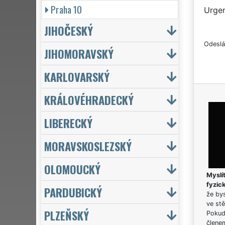
Praha 10
Urgen
JIHOČESKÝ
Odeslá
JIHOMORAVSKÝ
KARLOVARSKÝ
KRÁLOVÉHRADECKÝ
LIBERECKÝ
MORAVSKOSLEZSKÝ
OLOMOUCKÝ
Myslít
fyzic
PARDUBICKÝ
že bys
ve stě
PLZEŇSKÝ
Pokud 
člene