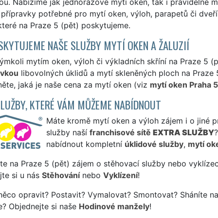
u. Nabízíme jak jednorázové mytí oken, tak i pravidelné my
přípravky potřebné pro mytí oken, výloh, parapetů či dveř
které na Praze 5 (pět) poskytujeme.
SKYTUJEME NAŠE SLUŽBY MYTÍ OKEN A ŽALUZIÍ
ýmkoli mytím oken, výloh či výkladních skříní na Praze 5 (
ávkou
libovolných úklidů a mytí skleněných ploch na Praze 5
ěte, jaká je naše cena za mytí oken (viz
mytí oken Praha 5
SLUŽBY, KTERÉ VÁM MŮŽEME NABÍDNOUT
Máte kromě mytí oken a výloh zájem i o jiné p
služby naší
franchisové sítě
EXTRA SLUŽBY
nabídnout kompletní
úklidové služby
,
mytí ok
te na Praze 5 (pět) zájem o stěhovací služby nebo vyklízec
te si u nás
Stěhování
nebo
Vyklízení
!
něco opravit? Postavit? Vymalovat? Smontovat? Sháníte na 
e? Objednejte si naše
Hodinové manžely
!