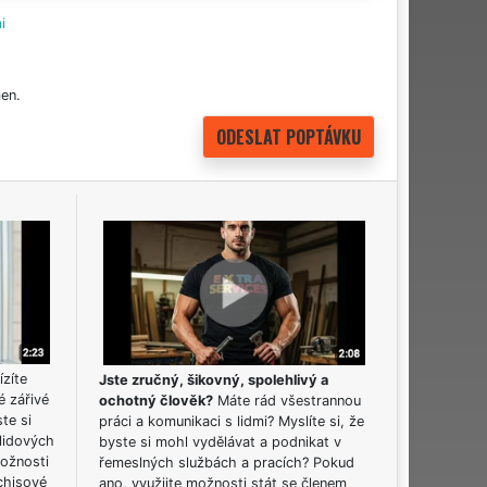
i
en.
ízíte
Jste zručný, šikovný, spolehlivý a
é zářivé
ochotný člověk?
Máte rád všestrannou
ste si
práci a komunikaci s lidmi? Myslíte si, že
lidových
byste si mohl vydělávat a podnikat v
možnosti
řemeslných službách a pracích? Pokud
chisové
ano, využijte možnosti stát se členem