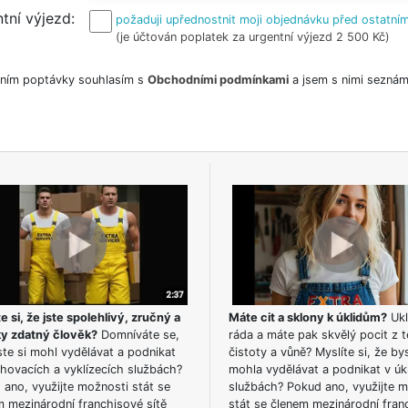
tní výjezd
požaduji upřednostnit moji objednávku před ostatním
(je účtován poplatek za urgentní výjezd 2 500 Kč)
ním poptávky souhlasím s
Obchodními podmínkami
a jsem s nimi seznám
e si, že jste spolehlivý, zručný a
Máte cit a sklony k úklidům?
Ukl
ky zdatný člověk?
Domníváte se,
ráda a máte pak skvělý pocit z t
te si mohl vydělávat a podnikat
čistoty a vůně? Myslíte si, že by
hovacích a vyklízecích službách?
mohla vydělávat a podnikat v úk
ano, využijte možnosti stát se
službách? Pokud ano, využijte 
m mezinárodní franchisové sítě
stát se členem mezinárodní fran