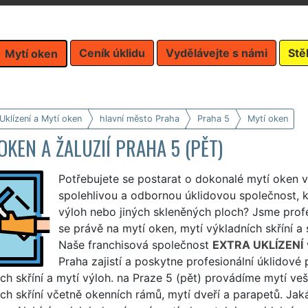
Ceník úklidu
Vydělávejte s námi
Stě
Mytí oken
Uklízení a Mytí oken
hlavní město Praha
Praha 5
Mytí oken
OKEN A ŽALUZIÍ PRAHA 5 (PĚT)
Potřebujete se postarat o dokonalé mytí oken v
spolehlivou a odbornou úklidovou společnost, k
výloh nebo jiných skleněných ploch? Jsme profe
se právě na mytí oken, mytí výkladních skříní a 
Naše franchisová společnost
EXTRA UKLÍZENÍ
Praha zajistí a poskytne profesionální úklidové
ch skříní a mytí výloh. na Praze 5 (pět) provádíme mytí ve
ch skříní včetně okenních rámů, mytí dveří a parapetů. Jaká