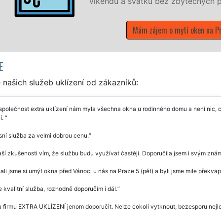
víkendů a svátků bez zbytečných příplatků.
Mám zájem o mytí oken na Praze 5
E
našich služeb uklízení od zákazníků:
společnost extra uklízení nám myla všechna okna u rodinného domu a není nic, c
í.
ní služba za velmi dobrou cenu.
ší zkušenosti vím, že službu budu využívat častěji. Doporučila jsem i svým znám
li jsme si umýt okna před Vánoci u nás na Praze 5 (pět) a byli jsme mile překvap
e kvalitní služba, rozhodně doporučím i dál.
firmu EXTRA UKLÍZENÍ jenom doporučit. Nelze cokoli vytknout, bezesporu nejlep