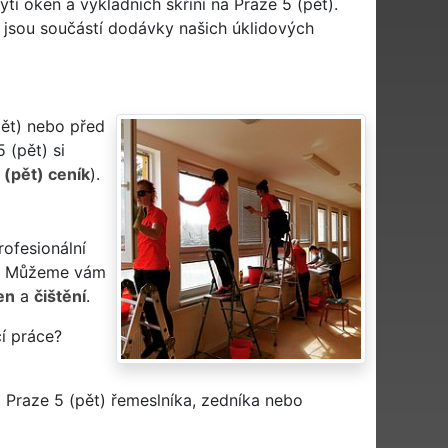
tí oken a výkladních skříní na Praze 5 (pět).
í jsou součástí dodávky našich úklidových
pět) nebo před
 (pět) si
 (pět) ceník
).
rofesionální
? Můžeme vám
en
a
čištění
.
í práce?
Praze 5 (pět) řemeslníka, zedníka nebo