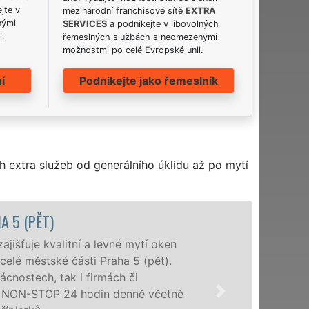
jte v
mezinárodní franchisové sítě
EXTRA
nými
SERVICES
a podnikejte v libovolných
i.
řemeslných službách s neomezenými
možnostmi po celé Evropské unii.
í
Podnikejte jako řemeslník
h extra služeb od generálního úklidu až po mytí
í a levné mytí oken
ásti Praha 5 (pět).
i firmách či
 hodin denně včetně