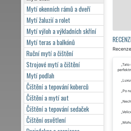
Mytí okenních rámů a dveří
Mytí žaluzií a rolet
Mytí výloh a výkladních skříní
RECENZ
Mytí teras a balkónů
Recenze 
Ruční mytí a čištění
Strojové mytí a čištění
Tato 
perfektn
Mytí podlah
Luxus
Čištění a tepování koberců
Po na
Čištění a mytí aut
Necha
Čištění a tepování sedaček
Velic
Čištění osvětlení
Mohu 
Dezinfekce a ozonizace