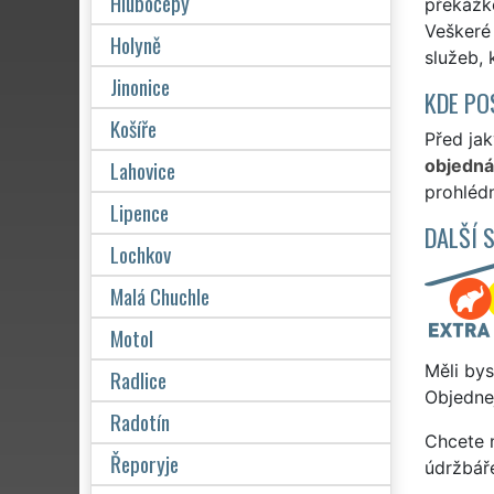
Hlubočepy
překážko
Veškeré 
Holyně
služeb, 
Jinonice
KDE PO
Košíře
Před jak
Lahovice
objedn
prohlédn
Lipence
DALŠÍ 
Lochkov
Malá Chuchle
Motol
Měli bys
Radlice
Objednej
Radotín
Chcete 
Řeporyje
údržbář