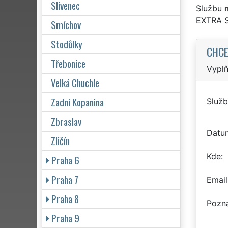
Slivenec
Službu
EXTRA 
Smíchov
Stodůlky
CHCE
Třebonice
Vyplň
Velká Chuchle
Zadní Kopanina
Služb
Zbraslav
Datu
Zličín
Kde
Praha 6
Praha 7
Email
Praha 8
Pozn
Praha 9