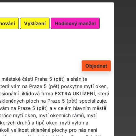
hování
Vyklízení
Hodinový manžel
Objednat
 městské části Praha 5 (pět) a sháníte
terá vám na Praze 5 (pět) poskytne mytí oken,
sionální úklidová firma
EXTRA UKLÍZENÍ
, která
skleněných ploch na Praze 5 (pět) specializuje.
vám na Praze 5 (pět) a v celém hlavním městě
 práce mytí oken, mytí okenních rámů, mytí
škerých druhů a tipů oken, mytí výloh a
koli velikost skleněné plochy pro nás není