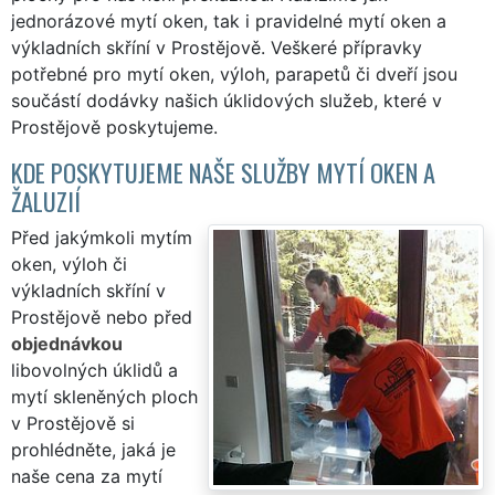
jednorázové mytí oken, tak i pravidelné mytí oken a
výkladních skříní v Prostějově. Veškeré přípravky
potřebné pro mytí oken, výloh, parapetů či dveří jsou
součástí dodávky našich úklidových služeb, které v
Prostějově poskytujeme.
KDE POSKYTUJEME NAŠE SLUŽBY MYTÍ OKEN A
ŽALUZIÍ
Před jakýmkoli mytím
oken, výloh či
výkladních skříní v
Prostějově nebo před
objednávkou
libovolných úklidů a
mytí skleněných ploch
v Prostějově si
prohlédněte, jaká je
naše cena za mytí