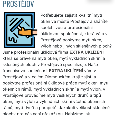
PROSTĚJOV
Potřebujete zajistit kvalitní mytí
oken ve městě Prostějov a sháníte
spolehlivou a profesionální
úklidovou společnost, která vám v
Prostějově poskytne mytí oken,
výloh nebo jiných skleněných ploch?
Jsme profesionální úklidová firma
EXTRA UKLÍZENÍ
,
která se právě na mytí oken, mytí výkladních skříní a
skleněných ploch v Prostějově specializuje. Naše
franchisová společnost
EXTRA UKLÍZENÍ
vám v
Prostějově a v celém Olomouckém kraji zajistí a
poskytne profesionální úklidové práce mytí oken, mytí
okenních rámů, mytí výkladních skříní a mytí výloh. v
Prostějově provádíme mytí veškerých druhů a tipů
oken, mytí výloh a výkladních skříní včetně okenních
rámů, mytí dveří a parapetů. Jakákoli velikost skleněné
plochy pro nás není překážkou. Nabízíme jak