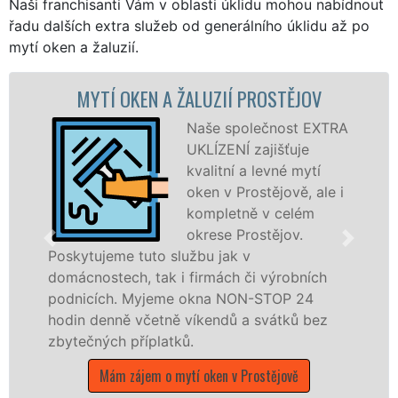
Naši franchisanti Vám v oblasti úklidu mohou nabídnout
řadu dalších extra služeb od generálního úklidu až po
mytí oken a žaluzií.
 ŽALUZIÍ PROSTĚJOV
MYTÍ OKENNÍC
PRO
Naše společnost EXTRA
UKLÍZENÍ zajišťuje
kvalitní a levné mytí
oken v Prostějově, ale i
kompletně v celém
okrese Prostějov.
službu jak v
 i firmách či výrobních
dřevěná okna a dveř
me okna NON-STOP 24
kompletní a kvalitní 
ě víkendů a svátků bez
okrese Prostějov pro
tků.
franchisových poboč
UKLÍZENÍ, a to i o v
mytí oken v Prostějově
státních svátků.