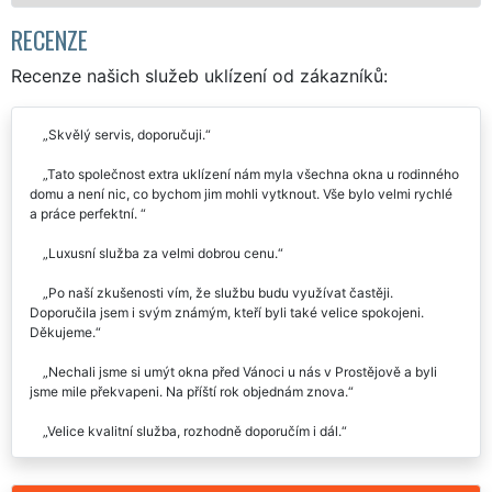
Mám zájem o mytí o
Pro
RECENZE
Recenze našich služeb uklízení od zákazníků:
Skvělý servis, doporučuji.
Tato společnost extra uklízení nám myla všechna okna u rodinného
domu a není nic, co bychom jim mohli vytknout. Vše bylo velmi rychlé
a práce perfektní.
Luxusní služba za velmi dobrou cenu.
Po naší zkušenosti vím, že službu budu využívat častěji.
Doporučila jsem i svým známým, kteří byli také velice spokojeni.
Děkujeme.
Nechali jsme si umýt okna před Vánoci u nás v Prostějově a byli
jsme mile překvapeni. Na příští rok objednám znova.