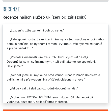
Mám zájem o mytí oken
Bo
RECENZE
Recenze našich služeb uklízení od zákazníků:
Luxusní služba za velmi dobrou cenu.
Tato společnost extra uklízení nám myla všechna okna u rodinného
domu a není nic, co bychom jim mohli vytknout. Vše bylo velmi rychlé
a práce perfektní.
Po naší zkušenosti vím, že službu budu využívat častěji.
Doporučila jsem i svým známým, kteří byli také velice spokojeni.
Děkujeme.
Nechali jsme si umýt okna před Vánoci u nás v Mladé Boleslavi a
byli jsme mile překvapeni. Na příští rok objednám znova.
Velice kvalitní služba, rozhodně doporučím i dál.