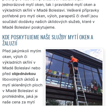
jednorázové mytí oken, tak i pravidelné mytí oken a
výkladních skříní v Mladé Boleslavi. Veškeré přípravky
potřebné pro mytí oken, výloh, parapetů či dveří jsou
součástí dodávky našich úklidových služeb, které v
Mladé Boleslavi poskytujeme.
KDE POSKYTUJEME NAŠE SLUŽBY MYTÍ OKEN A
ŽALUZIÍ
Před jakýmkoli mytím
oken, výloh či
výkladních skříní v
Mladé Boleslavi nebo
před
objednávkou
libovolných úklidů a
mytí skleněných ploch
v Mladé Boleslavi si
prohlédněte, jaká je
naše cena za mytí