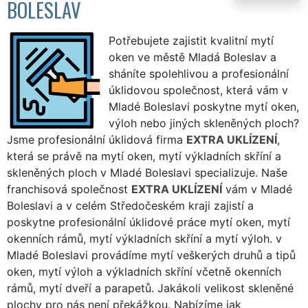
BOLESLAV
Potřebujete zajistit kvalitní mytí
oken ve městě Mladá Boleslav a
sháníte spolehlivou a profesionální
úklidovou společnost, která vám v
Mladé Boleslavi poskytne mytí oken,
výloh nebo jiných skleněných ploch?
Jsme profesionální úklidová firma
EXTRA UKLÍZENÍ
,
která se právě na mytí oken, mytí výkladních skříní a
skleněných ploch v Mladé Boleslavi specializuje. Naše
franchisová společnost
EXTRA UKLÍZENÍ
vám v Mladé
Boleslavi a v celém Středočeském kraji zajistí a
poskytne profesionální úklidové práce mytí oken, mytí
okenních rámů, mytí výkladních skříní a mytí výloh. v
Mladé Boleslavi provádíme mytí veškerých druhů a tipů
oken, mytí výloh a výkladních skříní včetně okenních
rámů, mytí dveří a parapetů. Jakákoli velikost skleněné
plochy pro nás není překážkou. Nabízíme jak