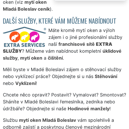
oken (viz
mytí oken
Mladá Boleslav ceník
).
DALŠÍ SLUŽBY, KTERÉ VÁM MŮŽEME NABÍDNOUT
Máte kromě mytí oken a výloh
zájem i o jiné profesionální služby
naší
franchisové sítě
EXTRA
SLUŽBY
? Můžeme vám nabídnout kompletní
úklidové
služby
,
mytí oken
a
čištění
.
Měli byste v Mladé Boleslavi zájem o stěhovací služby
nebo vyklízecí práce? Objednejte si u nás
Stěhování
nebo
Vyklízení
!
Chcete něco opravit? Postavit? Vymalovat? Smontovat?
Sháníte v Mladé Boleslavi řemeslníka, zedníka nebo
údržbáře? Objednejte si naše
Hodinové manžely
!
Službu
mytí oken Mladá Boleslav
vám spolehlivě a
odborně zajistí a poskytnou členové mezinárodní