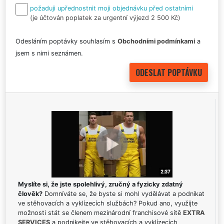
požaduji upřednostnit moji objednávku před ostatními
(je účtován poplatek za urgentní výjezd 2 500 Kč)
Odesláním poptávky souhlasím s
Obchodními podmínkami
a
jsem s nimi seznámen.
Myslíte si, že jste spolehlivý, zručný a fyzicky zdatný
člověk?
Domníváte se, že byste si mohl vydělávat a podnikat
ve stěhovacích a vyklízecích službách? Pokud ano, využijte
možnosti stát se členem mezinárodní franchisové sítě
EXTRA
SERVICES
a podnikejte ve stěhovacích a vyklízecích