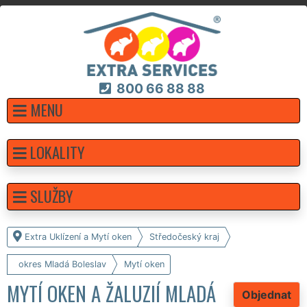
800 66 88 88
MENU
LOKALITY
SLUŽBY
Extra Uklízení a Mytí oken
Středočeský kraj
okres Mladá Boleslav
Mytí oken
MYTÍ OKEN A ŽALUZIÍ MLADÁ
Objednat