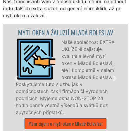
Naši franchisanti Vám v oblasti úklidu mohou nabídnout
řadu dalších extra služeb od generálního úklidu až po
mytí oken a žaluzií.
ALUZIÍ MLADÁ BOLESLAV
MYTÍ OKENNÍCH R
BOL
Naše společnost EXTRA
UKLÍZENÍ zajišťuje
kvalitní a levné mytí
oken v Mladé Boleslavi,
ale i kompletně v celém
okrese Mladá Boleslav.
službu jak v
 i firmách či výrobních
dřevěná okna a dveř
me okna NON-STOP 24
kompletní a kvalitní 
ě víkendů a svátků bez
okrese Mladá Bolesla
tků.
franchisových poboč
UKLÍZENÍ, a to i o v
tí oken v Mladé Boleslavi
státních svátků.