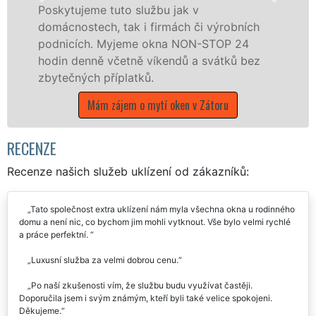
o službu jak v
Poskytujeme komple
ak i firmách či výrobních
po celém okrese B
jeme okna NON-STOP 24
franchisových po
etně víkendů a svátků bez
UKLÍZENÍ, a to i 
latků.
státních svátků.
em o mytí oken v Zátoru
Mám zájem o mytí o
RECENZE
Recenze našich služeb uklízení od zákazníků:
Tato společnost extra uklízení nám myla všechna okna u rodinného
domu a není nic, co bychom jim mohli vytknout. Vše bylo velmi rychlé
a práce perfektní.
Luxusní služba za velmi dobrou cenu.
Po naší zkušenosti vím, že službu budu využívat častěji.
Doporučila jsem i svým známým, kteří byli také velice spokojeni.
Děkujeme.