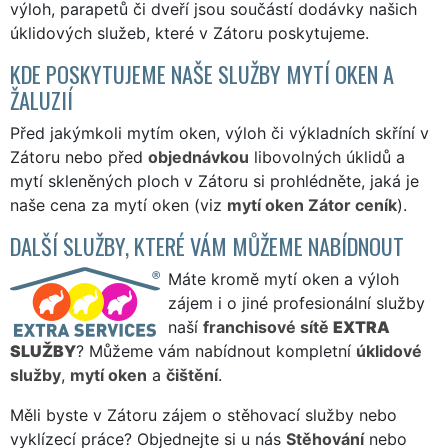
výloh, parapetů či dveří jsou součástí dodávky našich
úklidových služeb, které v Zátoru poskytujeme.
KDE POSKYTUJEME NAŠE SLUŽBY MYTÍ OKEN A
ŽALUZIÍ
Před jakýmkoli mytím oken, výloh či výkladních skříní v
Zátoru nebo před
objednávkou
libovolných úklidů a
mytí skleněných ploch v Zátoru si prohlédněte, jaká je
naše cena za mytí oken (viz
mytí oken Zátor ceník
).
DALŠÍ SLUŽBY, KTERÉ VÁM MŮŽEME NABÍDNOUT
Máte kromě mytí oken a výloh
zájem i o jiné profesionální služby
naší
franchisové sítě
EXTRA
SLUŽBY
? Můžeme vám nabídnout kompletní
úklidové
služby
,
mytí oken
a
čištění
.
Měli byste v Zátoru zájem o stěhovací služby nebo
vyklízecí práce? Objednejte si u nás
Stěhování
nebo