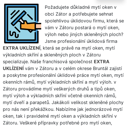
Požadujete důkladné mytí oken v
obci Zátor a potřebujete sehnat
spolehlivou úklidovou firmu, která se
vám v Zátoru postará o mytí oken,
výloh nebo jiných skleněných ploch?
Jsme profesionální úklidová firma
EXTRA UKLÍZENÍ
, která se právě na mytí oken, mytí
výkladních skříní a skleněných ploch v Zátoru
specializuje. Naše franchisová společnost
EXTRA
UKLÍZENÍ
vám v Zátoru a v celém okrese Bruntál zajistí
a poskytne profesionální úklidové práce mytí oken, mytí
okenních rámů, mytí výkladních skříní a mytí výloh. v
Zátoru provádíme mytí veškerých druhů a tipů oken,
mytí výloh a výkladních skříní včetně okenních rámů,
mytí dveří a parapetů. Jakákoli velikost skleněné plochy
pro nás není překážkou. Nabízíme jak jednorázové mytí
oken, tak i pravidelné mytí oken a výkladních skříní v
Zátoru. Veškeré přípravky potřebné pro mytí oken,