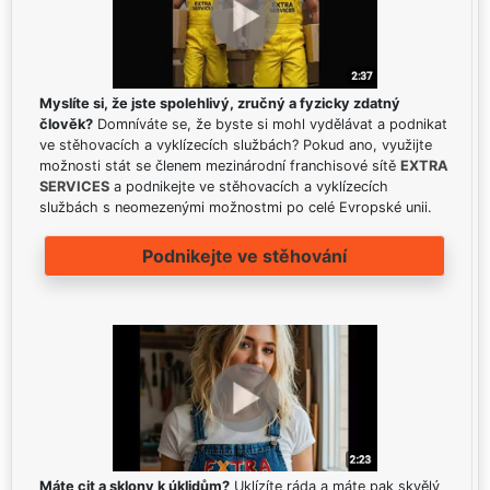
Myslíte si, že jste spolehlivý, zručný a fyzicky zdatný
člověk?
Domníváte se, že byste si mohl vydělávat a podnikat
ve stěhovacích a vyklízecích službách? Pokud ano, využijte
možnosti stát se členem mezinárodní franchisové sítě
EXTRA
SERVICES
a podnikejte ve stěhovacích a vyklízecích
službách s neomezenými možnostmi po celé Evropské unii.
Podnikejte ve stěhování
Máte cit a sklony k úklidům?
Uklízíte ráda a máte pak skvělý