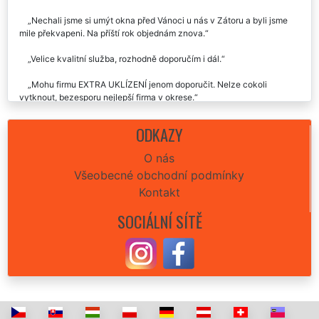
Nechali jsme si umýt okna před Vánoci u nás v Zátoru a byli jsme
mile překvapeni. Na příští rok objednám znova.
Velice kvalitní služba, rozhodně doporučím i dál.
Mohu firmu EXTRA UKLÍZENÍ jenom doporučit. Nelze cokoli
vytknout, bezesporu nejlepší firma v okrese.
Skvělý servis, doporučuji.
ODKAZY
v Zátoru jsme si nechali umýt všechna okna v našem bytě a jsme
O nás
za to rádi, příště už jen tahle supr firma.
Všeobecné obchodní podmínky
Využili jsme služby této společnosti v Zátoru a můžeme jen a jen
Kontakt
doporučit.
SOCIÁLNÍ SÍTĚ
Parádní služba za solidní cenu.