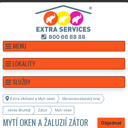
800 66 88 88
MENU
LOKALITY
SLUŽBY
Extra Uklízení a Mytí oken
Moravskoslezský kraj
okres Bruntál
Zátor
Mytí oken
MYTÍ OKEN A ŽALUZIÍ ZÁTOR
Objednat