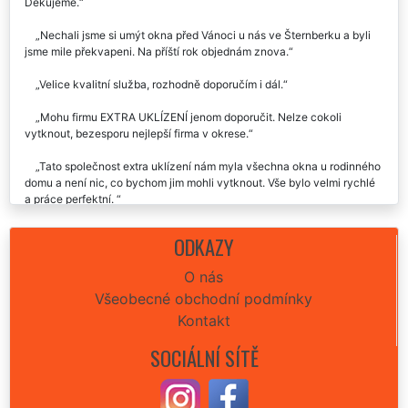
Luxusní služba za velmi dobrou cenu.
Po naší zkušenosti vím, že službu budu využívat častěji.
Doporučila jsem i svým známým, kteří byli také velice spokojeni.
Děkujeme.
Nechali jsme si umýt okna před Vánoci u nás ve Šternberku a byli
jsme mile překvapeni. Na příští rok objednám znova.
Velice kvalitní služba, rozhodně doporučím i dál.
Mohu firmu EXTRA UKLÍZENÍ jenom doporučit. Nelze cokoli
vytknout, bezesporu nejlepší firma v okrese.
Tato společnost extra uklízení nám myla všechna okna u rodinného
domu a není nic, co bychom jim mohli vytknout. Vše bylo velmi rychlé
a práce perfektní.
ve Šternberku jsme si nechali umýt všechna okna v našem bytě a
ODKAZY
jsme za to rádi, příště už jen tahle supr firma.
O nás
Využili jsme služby této společnosti ve Šternberku a můžeme jen a
Všeobecné obchodní podmínky
jen doporučit.
Kontakt
Parádní služba za solidní cenu.