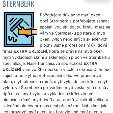
ŠTERNBERK
Požadujete důkladné mytí oken v
obci Šternberk a potřebujete sehnat
spolehlivou úklidovou firmu, která se
vám ve Šternberku postará o mytí
oken, výloh nebo jiných skleněných
ploch? Jsme profesionální úklidová
firma
EXTRA UKLÍZENÍ
, která se právě na mytí oken,
mytí výkladních skříní a skleněných ploch ve Šternberku
specializuje. Naše franchisová společnost
EXTRA
UKLÍZENÍ
vám ve Šternberku a v celém okrese Olomouc
zajistí a poskytne profesionální úklidové práce mytí
oken, mytí okenních rámů, mytí výkladních skříní a mytí
výloh. ve Šternberku provádíme mytí veškerých druhů a
tipů oken, mytí výloh a výkladních skříní včetně
okenních rámů, mytí dveří a parapetů. Jakákoli velikost
skleněné plochy pro nás není překážkou. Nabízíme jak
jednorázové mytí oken, tak i pravidelné mytí oken a