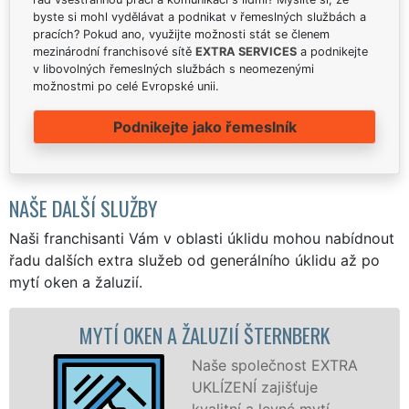
byste si mohl vydělávat a podnikat v řemeslných službách a
pracích? Pokud ano, využijte možnosti stát se členem
mezinárodní franchisové sítě
EXTRA SERVICES
a podnikejte
v libovolných řemeslných službách s neomezenými
možnostmi po celé Evropské unii.
Podnikejte jako řemeslník
NAŠE DALŠÍ SLUŽBY
Naši franchisanti Vám v oblasti úklidu mohou nabídnout
řadu dalších extra služeb od generálního úklidu až po
mytí oken a žaluzií.
 A ŽALUZIÍ ŠTERNBERK
MYTÍ OKENN
Š
Naše společnost EXTRA
UKLÍZENÍ zajišťuje
kvalitní a levné mytí