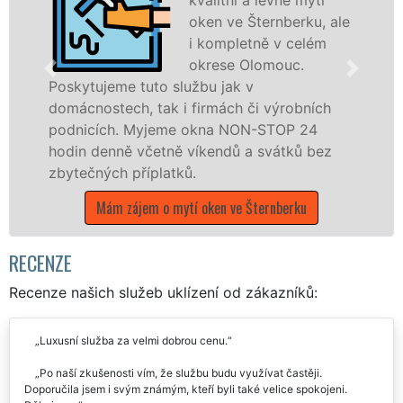
oken ve Šternberku, ale
i kompletně v celém
okrese Olomouc.
o službu jak v
ak i firmách či výrobních
dřevěná okna a dv
jeme okna NON-STOP 24
kompletní a kvalit
etně víkendů a svátků bez
okrese Olomouc p
latků.
franchisových po
UKLÍZENÍ, a to i 
 o mytí oken ve Šternberku
státních svátků.
Mám zájem o mytí
RECENZE
Recenze našich služeb uklízení od zákazníků: