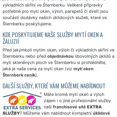
výkladních skříní ve Šternberku. Veškeré přípravky
potřebné pro mytí oken, výloh, parapetů či dveří jsou
součástí dodávky našich úklidových služeb, které ve
Šternberku poskytujeme.
KDE POSKYTUJEME NAŠE SLUŽBY MYTÍ OKEN A
ŽALUZIÍ
Před jakýmkoli mytím oken, výloh či výkladních skříní ve
Šternberku nebo před
objednávkou
libovolných úklidů a
mytí skleněných ploch ve Šternberku si prohlédněte,
jaká je naše cena za mytí oken (viz
mytí oken
Šternberk ceník
).
DALŠÍ SLUŽBY, KTERÉ VÁM MŮŽEME NABÍDNOUT
Máte kromě mytí oken a výloh
zájem i o jiné profesionální služby
naší
franchisové sítě
EXTRA
SLUŽBY
? Můžeme vám nabídnout kompletní
úklidové