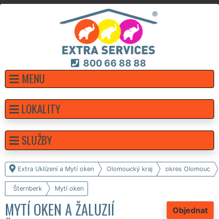
800 66 88 88
MENU
LOKALITY
SLUŽBY
Extra Uklízení a Mytí oken
Olomoucký kraj
okres Olomouc
Šternberk
Mytí oken
MYTÍ OKEN A ŽALUZIÍ
Objednat