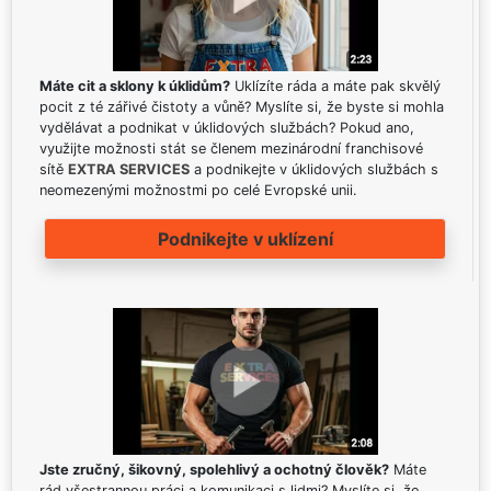
Máte cit a sklony k úklidům?
Uklízíte ráda a máte pak skvělý
pocit z té zářivé čistoty a vůně? Myslíte si, že byste si mohla
vydělávat a podnikat v úklidových službách? Pokud ano,
využijte možnosti stát se členem mezinárodní franchisové
sítě
EXTRA SERVICES
a podnikejte v úklidových službách s
neomezenými možnostmi po celé Evropské unii.
Podnikejte v uklízení
Jste zručný, šikovný, spolehlivý a ochotný člověk?
Máte
rád všestrannou práci a komunikaci s lidmi? Myslíte si, že