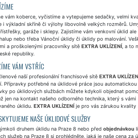
ÍZÍME
me vám koberce, vyčistíme a vytepujeme sedačky, velmi kv
i výkladní skříně či výlohy libovolně velkých rozměrů. Um
přístřešky, garáže i sklepy. Zajistíme vám venkovní úklid ale 
halup nebo třeba Vánoční úklidy či úklidy po malování. Ve
mi a proškolenými pracovníky sítě
EXTRA UKLÍZENÍ
, a to
eské republiky.
ÍME VÁM VSTŘÍC
členové naší profesionální franchisové sítě
EXTRA UKLÍZEN
í. Přípravky potřebné na úklidové práce jsou automaticko
vky po úklidových službách můžete kdykoli objednat pomo
ž jen na kontakt našeho odborného technika, který s vámi
aného úklidu.
EXTRA UKLÍZENÍ
je pro vás zárukou kvality 
SKYTUJEME NAŠE ÚKLIDOVÉ SLUŽBY
kýmkoli druhem úklidu na Praze 8 nebo před
objednávkou
l
ch služeb na Praze 8 si prohlédněte, jaká je naše cena za ú