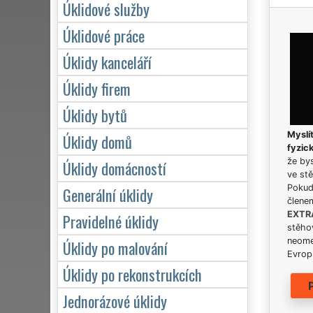
Úklidové služby
Úklidové práce
Úklidy kanceláří
Úklidy firem
Úklidy bytů
Myslít
Úklidy domů
fyzic
že bys
Úklidy domácností
ve stě
Pokud 
Generální úklidy
člene
EXTR
Pravidelné úklidy
stěhov
neome
Úklidy po malování
Evrops
Úklidy po rekonstrukcích
Jednorázové úklidy