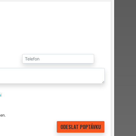
i
en.