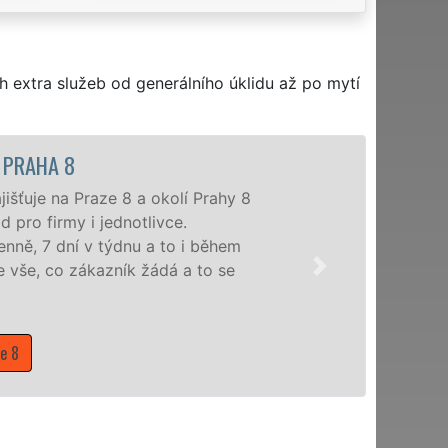
h extra služeb od generálního úklidu až po mytí
ÚKLIDOVÁ SLUŽBA A ČINNOST
Naše společnost EXTRA UKLÍZENÍ po
profesionální úklidové služby NON-
nabízíme pro všechny obchodní společ
domácnosti v celém hlavním městě Pr
Mám zájem o úklidové služby na 