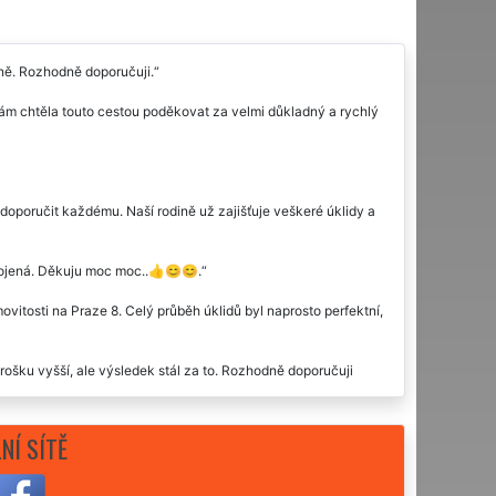
elně. Rozhodně doporučuji.
vám chtěla touto cestou poděkovat za velmi důkladný a rychlý
oporučit každému. Naší rodině už zajišťuje veškeré úklidy a
okojená. Děkuju moc moc..👍😊😊.
ovitosti na Praze 8. Celý průběh úklidů byl naprosto perfektní,
rošku vyšší, ale výsledek stál za to. Rozhodně doporučuji
co vytknout. Určitě doporučuju.
NÍ SÍTĚ