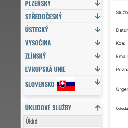
PLZEŇSKÝ
Služb
STŘEDOČESKÝ
ÚSTECKÝ
Datu
VYSOČINA
Kde
ZLÍNSKÝ
Email
EVROPSKÁ UNIE
Pozn
SLOVENSKO
Urgen
ÚKLIDOVÉ SLUŽBY
Odeslá
Úklid