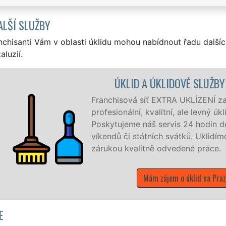
ALŠÍ SLUŽBY
nchisanti Vám v oblasti úklidu mohou nabídnout řadu dalšíc
aluzií.
Y PRAHA 8
jišťuje na Praze 8 a okolí Prahy 8
klid pro firmy i jednotlivce.
denně, 7 dní v týdnu a to i během
íme vše, co zákazník žádá a to se
.
aze 8
E