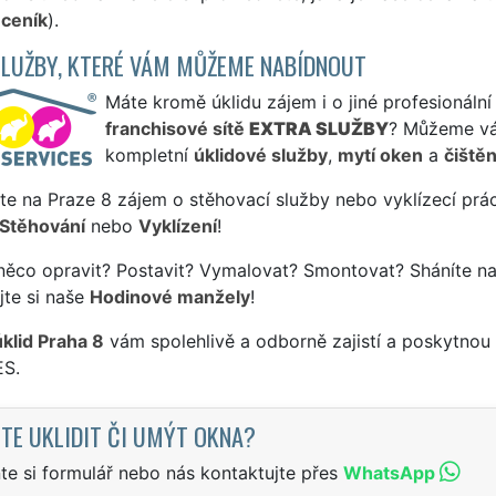
 ceník
).
SLUŽBY, KTERÉ VÁM MŮŽEME NABÍDNOUT
Máte kromě úklidu zájem i o jiné profesionální
franchisové sítě
EXTRA SLUŽBY
? Můžeme vá
kompletní
úklidové služby
,
mytí oken
a
čištěn
te na Praze 8 zájem o stěhovací služby nebo vyklízecí prá
Stěhování
nebo
Vyklízení
!
něco opravit? Postavit? Vymalovat? Smontovat? Sháníte na
jte si naše
Hodinové manžely
!
úklid Praha 8
vám spolehlivě a odborně zajistí a poskytnou
S.
TE UKLIDIT ČI UMÝT OKNA?
te si formulář nebo nás kontaktujte přes
WhatsApp