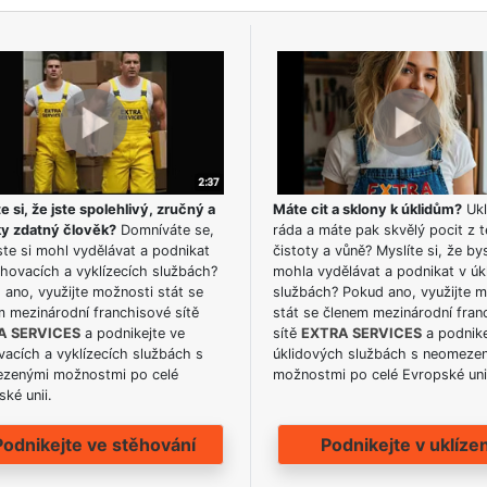
e si, že jste spolehlivý, zručný a
Máte cit a sklony k úklidům?
Ukl
ky zdatný člověk?
Domníváte se,
ráda a máte pak skvělý pocit z t
te si mohl vydělávat a podnikat
čistoty a vůně? Myslíte si, že by
hovacích a vyklízecích službách?
mohla vydělávat a podnikat v úk
ano, využijte možnosti stát se
službách? Pokud ano, využijte 
m mezinárodní franchisové sítě
stát se členem mezinárodní fran
A SERVICES
a podnikejte ve
sítě
EXTRA SERVICES
a podnike
acích a vyklízecích službách s
úklidových službách s neomeze
zenými možnostmi po celé
možnostmi po celé Evropské uni
ké unii.
Podnikejte ve stěhování
Podnikejte v uklízen