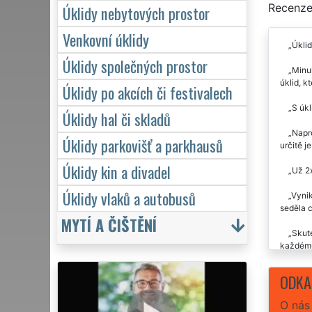
Recenze 
Úklidy nebytových prostor
Venkovní úklidy
Úklid
Úklidy společných prostor
Minul
úklid, k
Úklidy po akcích či festivalech
S úkl
Úklidy hal či skladů
Napro
Úklidy parkovišť a parkhausů
určitě 
Úklidy kin a divadel
Už 2x
Úklidy vlaků a autobusů
Vynik
seděla 
MYTÍ A ČIŠTĚNÍ
Skute
každému
Už js
ODKA
O nás