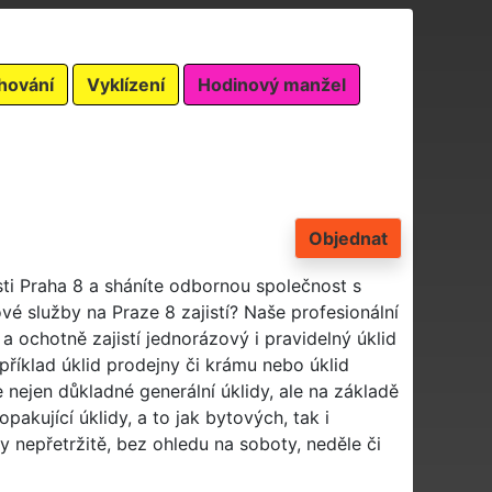
hování
Vyklízení
Hodinový manžel
Objednat
sti Praha 8 a sháníte odbornou společnost s
vé služby na Praze 8 zajistí? Naše profesionální
 ochotně zajistí jednorázový i pravidelný úklid
apříklad úklid prodejny či krámu nebo úklid
 nejen důkladné generální úklidy, ale na základě
akující úklidy, a to jak bytových, tak i
 nepřetržitě, bez ohledu na soboty, neděle či