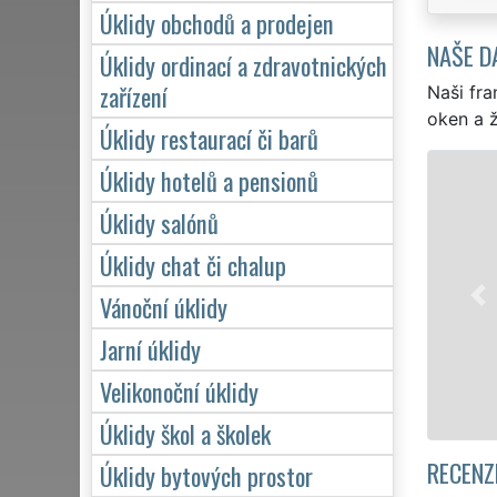
Úklidy obchodů a prodejen
NAŠE D
Úklidy ordinací a zdravotnických
zařízení
Naši fra
oken a ž
Úklidy restaurací či barů
Úklidy hotelů a pensionů
ÚKLID A ÚKLIDOVÉ SLUŽB
Úklidy salónů
Franchisová síť EXTRA UKLÍZENÍ za
profesionální, kvalitní, ale levný ú
Úklidy chat či chalup
Poskytujeme náš servis 24 hodin 
víkendů či státních svátků. Uklid
Vánoční úklidy
zárukou kvalitně odvedené práce
Jarní úklidy
Velikonoční úklidy
Mám zájem o úklid na Pr
Úklidy škol a školek
RECENZ
Úklidy bytových prostor