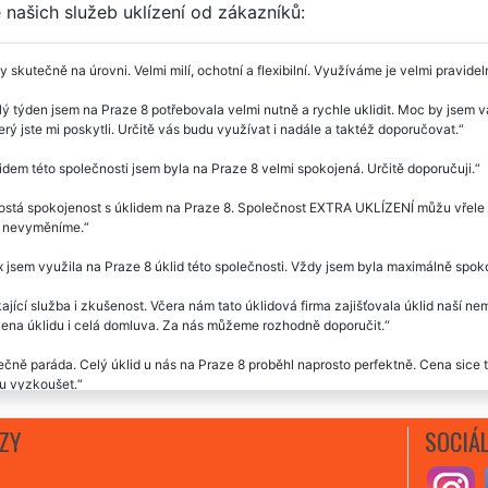
našich služeb uklízení od zákazníků:
y skutečně na úrovni. Velmi milí, ochotní a flexibilní. Využíváme je velmi pravid
ý týden jsem na Praze 8 potřebovala velmi nutně a rychle uklidit. Moc by jsem 
terý jste mi poskytli. Určitě vás budu využívat i nadále a taktéž doporučovat.
idem této společnosti jsem byla na Praze 8 velmi spokojená. Určitě doporučuji.
stá spokojenost s úklidem na Praze 8. Společnost EXTRA UKLÍZENÍ můžu vřele d
je nevyměníme.
 jsem využila na Praze 8 úklid této společnosti. Vždy jsem byla maximálně sp
ající služba i zkušenost. Včera nám tato úklidová firma zajišťovala úklid naší nem
cena úklidu i celá domluva. Za nás můžeme rozhodně doporučit.
čně paráda. Celý úklid u nás na Praze 8 proběhl naprosto perfektně. Cena sice t
 vyzkoušet.
em na Praze 8 vyzkoušel pár úklidů, ale tuta firma je fakt super, není jediná věc 
ZY
SOCIÁL