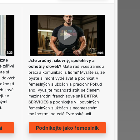
ízíte
Jste zručný, šikovný, spolehlivý a
é zářivé
ochotný člověk?
Máte rád všestrannou
ste si
práci a komunikaci s lidmi? Myslíte si, že
lidových
byste si mohl vydělávat a podnikat v
možnosti
řemeslných službách a pracích? Pokud
chisové
ano, využijte možnosti stát se členem
jte v
mezinárodní franchisové sítě
EXTRA
nými
SERVICES
a podnikejte v libovolných
i.
řemeslných službách s neomezenými
možnostmi po celé Evropské unii.
í
Podnikejte jako řemeslník