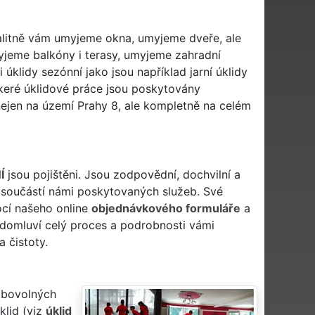
alitně vám umyjeme okna, umyjeme dveře, ale
yjeme balkóny i terasy, umyjeme zahradní
i úklidy sezónní jako jsou například jarní úklidy
škeré úklidové práce jsou poskytovány
 nejen na území Prahy 8, ale kompletně na celém
Í
jsou pojištěni. Jsou zodpovědní, dochvilní a
u součástí námi poskytovaných služeb. Své
cí našeho online
objednávkového formuláře
a
 domluví celý proces a podrobnosti vámi
a čistoty.
ibovolných
klid (viz
úklid