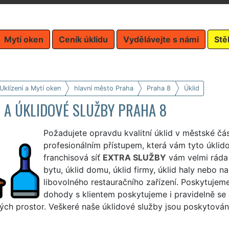
Mytí oken
Ceník úklidu
Vydělávejte s námi
Stě
Uklízení a Mytí oken
hlavní město Praha
Praha 8
Úklid
 A ÚKLIDOVÉ SLUŽBY PRAHA 8
Požadujete opravdu kvalitní úklid v městské čá
profesionálním přístupem, která vám tyto úklido
franchisová síť
EXTRA SLUŽBY
vám velmi ráda a
bytu, úklid domu, úklid firmy, úklid haly nebo n
libovolného restauračního zařízení. Poskytujeme
dohody s klientem poskytujeme i pravidelně se op
ch prostor. Veškeré naše úklidové služby jsou poskytovány