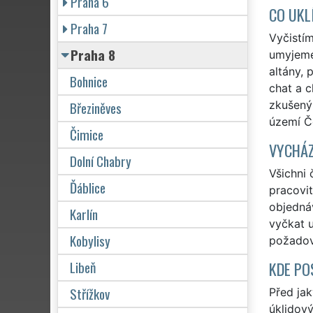
Praha 6
CO UKL
Praha 7
Vyčistí
Praha 8
umyjeme 
altány, 
Bohnice
chat a c
Březiněves
zkušený
území Č
Čimice
VYCHÁZ
Dolní Chabry
Všichni 
Ďáblice
pracovit
objedná
Karlín
vyčkat u
Kobylisy
požadov
Libeň
KDE PO
Střížkov
Před ja
úklidový